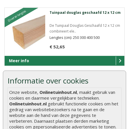
Diverse lengtes
Tuinpaal douglas geschaafd 12 x 12 cm
De Tuinpaal Douglas Geschaafd 12 x 12 cm
combineert ele..
Lengtes (cm): 250 300 400 500
€ 52,65
Meer info
Informatie over cookies
Tuinpaal douglas geschaafd 12 x 12 x
250 cm 103082
Onze website,
Onlinetuinhout.nl
, maakt gebruik van
Deze Douglas Geschaafd Tuinpaal 12 x 12 x
cookies en daarmee vergelijkbare technieken.
250 cm biedt ..
Onlinetuinhout.nl
gebruikt functionele cookies om het
gedrag van websitebezoekers na te gaan en de
website aan de hand van deze gegevens te
€ 52,65
verbeteren. Daarnaast plaatsen derden marketing
cookies om gepersonaliseerde advertenties te tonen.