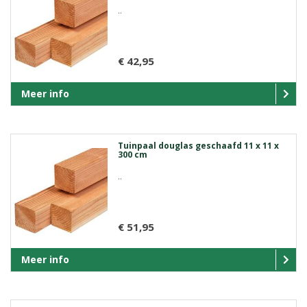
..
€ 42,95
Meer info
Tuinpaal douglas geschaafd 11 x 11 x
300 cm
..
€ 51,95
Meer info