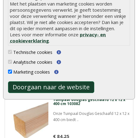
Meer info
Met het plaatsen van marketing cookies worden
persoonsgegevens verwerkt. Je geeft toestemming
voor deze verwerking wanneer je hieronder een vinkje
plaatst. Wil je niet alle cookies accepteren? Dan kan je
Tuinpaal douglas geschaafd 12 x 12 x
dit op ieder moment aanpassen in de instellingen.
300 cm 103082
Lees voor meer informatie onze
privacy- en
De Tuinpaal Douglas Geschaafd 12 x 12 x
cookieverklaring
.
300 cm is ideaa..
Technische cookies
€ 63,20
Analytische cookies
Marketing cookies
Meer info
Doorgaan naar de website
Tuinpaal douglas geschaafd 12 x 12 x
400 cm 103082
Onze Tuinpaal Douglas Geschaafd 12 x 12 x
400 cm biedt ..
€ 84,25