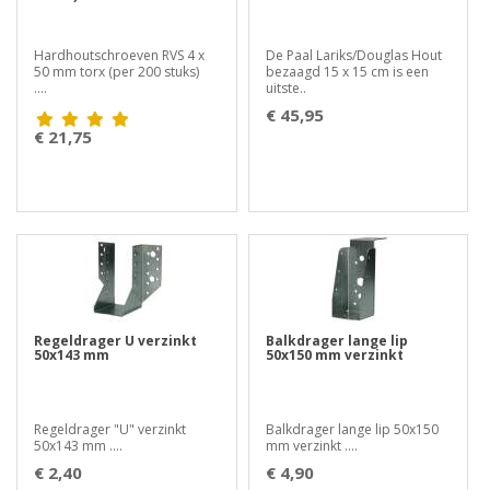
Hardhoutschroeven RVS 4 x
De Paal Lariks/Douglas Hout
50 mm torx (per 200 stuks)
bezaagd 15 x 15 cm is een
....
uitste..
€ 45,95
€ 21,75
Regeldrager U verzinkt
Balkdrager lange lip
50x143 mm
50x150 mm verzinkt
Regeldrager "U" verzinkt
Balkdrager lange lip 50x150
50x143 mm ....
mm verzinkt ....
€ 2,40
€ 4,90