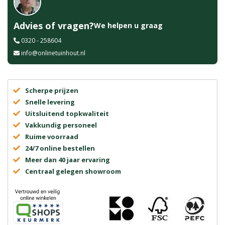
Advies of vragen?
We helpen u graag
0320 - 258604
info@onlinetuinhout.nl
Scherpe prijzen
Snelle levering
Uitsluitend topkwaliteit
Vakkundig personeel
Ruime voorraad
24/7 online bestellen
Meer dan 40 jaar ervaring
Centraal gelegen showroom