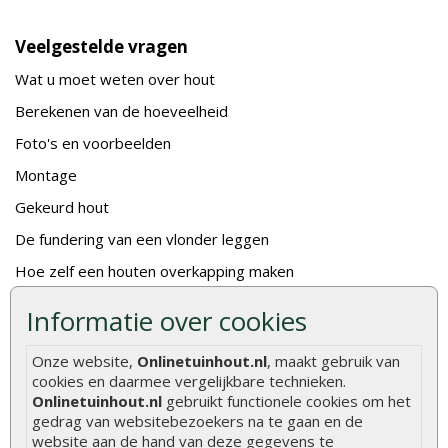
Veelgestelde vragen
Wat u moet weten over hout
Berekenen van de hoeveelheid
Foto's en voorbeelden
Montage
Gekeurd hout
De fundering van een vlonder leggen
Hoe zelf een houten overkapping maken
Hoe zelf een vlonder leggen
Informatie over cookies
Hoe betonpaal plaatsen
Onze website,
Onlinetuinhout.nl
, maakt gebruik van
Hoe schutting plaatsen
cookies en daarmee vergelijkbare technieken.
Onlinetuinhout.nl
gebruikt functionele cookies om het
De 9 beste tuinschermen van Onlinetuinhout.nl
gedrag van websitebezoekers na te gaan en de
Stijlvolle houtsoorten voor in de tuin
website aan de hand van deze gegevens te