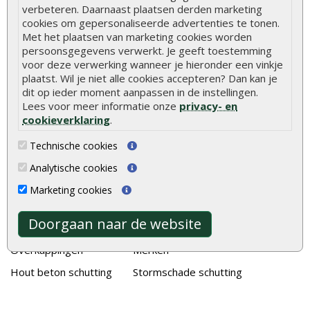
verbeteren. Daarnaast plaatsen derden marketing
Duurzame tuin
cookies om gepersonaliseerde advertenties te tonen.
Welke palen voor een schapenhek
Met het plaatsen van marketing cookies worden
persoonsgegevens verwerkt. Je geeft toestemming
voor deze verwerking wanneer je hieronder een vinkje
Alle populaire categorieën
plaatst. Wil je niet alle cookies accepteren? Dan kan je
dit op ieder moment aanpassen in de instellingen.
Tuinhout
Tuindeuren
Lees voor meer informatie onze
privacy- en
Schutting
Tuinschermen
cookieverklaring
.
Vlonderplanken
Schuttingplanken
Technische cookies
Tuinpalen
Steigerplanken
Analytische cookies
Tuinhekken
Douglas hout
Marketing cookies
Tuinhuizen
Rabatdelen
Doorgaan naar de website
Blokhutten
Aanbiedingen
Overkappingen
Merken
Hout beton schutting
Stormschade schutting