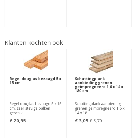
Klanten kochten ook
Regel douglas bezaagd 5 x
Schuttingplank
15 cm
aanbieding grenen
geïmpregneerd 1,6 x 14 x
180 cm
Regel douglas bezaagd 5 x 15
Schuttingplank aanbieding
cm, zeer stevige balken
grenen geïmpregneerd 1,6 x
geschik..
14 x 18..
€ 20,95
€ 3,05
€ 3,70