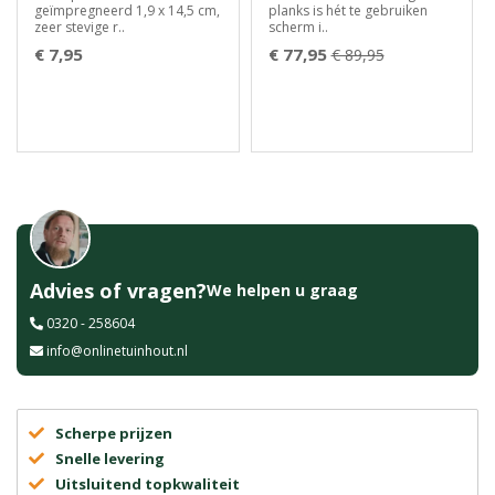
geïmpregneerd 1,9 x 14,5 cm,
planks is hét te gebruiken
zeer stevige r..
scherm i..
€ 7,95
€ 77,95
€ 89,95
Advies of vragen?
We helpen u graag
0320 - 258604
info@onlinetuinhout.nl
Scherpe prijzen
Snelle levering
Uitsluitend topkwaliteit