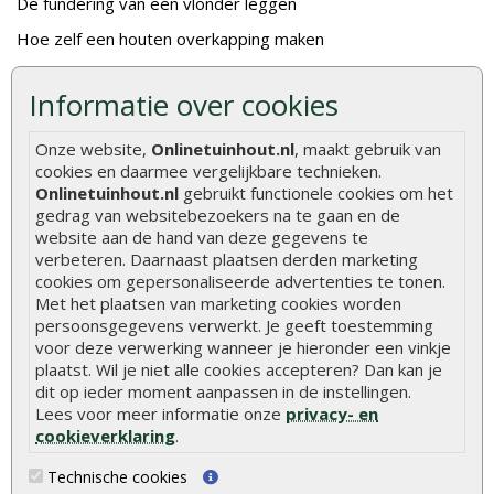
De fundering van een vlonder leggen
Hoe zelf een houten overkapping maken
Hoe zelf een vlonder leggen
Informatie over cookies
Hoe betonpaal plaatsen
Onze website,
Onlinetuinhout.nl
, maakt gebruik van
Hoe schutting plaatsen
cookies en daarmee vergelijkbare technieken.
De 9 beste tuinschermen van Onlinetuinhout.nl
Onlinetuinhout.nl
gebruikt functionele cookies om het
gedrag van websitebezoekers na te gaan en de
Stijlvolle houtsoorten voor in de tuin
website aan de hand van deze gegevens te
Duurzame tuin
verbeteren. Daarnaast plaatsen derden marketing
cookies om gepersonaliseerde advertenties te tonen.
Welke palen voor een schapenhek
Met het plaatsen van marketing cookies worden
persoonsgegevens verwerkt. Je geeft toestemming
voor deze verwerking wanneer je hieronder een vinkje
Alle populaire categorieën
plaatst. Wil je niet alle cookies accepteren? Dan kan je
Tuinhout
Tuindeuren
dit op ieder moment aanpassen in de instellingen.
Lees voor meer informatie onze
privacy- en
Schutting
Tuinschermen
cookieverklaring
.
Vlonderplanken
Schuttingplanken
Technische cookies
Tuinpalen
Steigerplanken