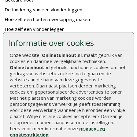
De fundering van een vlonder leggen
Hoe zelf een houten overkapping maken
Hoe zelf een vlonder leggen
Informatie over cookies
Hoe betonpaal plaatsen
Hoe schutting plaatsen
Onze website,
Onlinetuinhout.nl
, maakt gebruik van
De 9 beste tuinschermen van Onlinetuinhout.nl
cookies en daarmee vergelijkbare technieken.
Onlinetuinhout.nl
gebruikt functionele cookies om het
Stijlvolle houtsoorten voor in de tuin
gedrag van websitebezoekers na te gaan en de
website aan de hand van deze gegevens te
Duurzame tuin
verbeteren. Daarnaast plaatsen derden marketing
Welke palen voor een schapenhek
cookies om gepersonaliseerde advertenties te tonen.
Met het plaatsen van marketing cookies worden
persoonsgegevens verwerkt. Je geeft toestemming
Alle populaire categorieën
voor deze verwerking wanneer je hieronder een vinkje
Tuinhout
Tuindeuren
plaatst. Wil je niet alle cookies accepteren? Dan kan je
dit op ieder moment aanpassen in de instellingen.
Schutting
Tuinschermen
Lees voor meer informatie onze
privacy- en
cookieverklaring
.
Vlonderplanken
Schuttingplanken