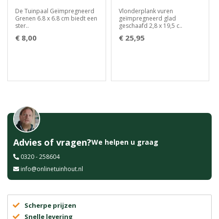
De Tuinpaal Geïmpregneerd
Vlonderplank vuren
Grenen 6.8 x 6.8 cm biedt een
geïmpregneerd glad
ster..
geschaafd 2,8 x 19,5 c..
€ 8,00
€ 25,95
Advies of vragen?
We helpen u graag
0320 - 258604
info@onlinetuinhout.nl
Scherpe prijzen
Snelle levering