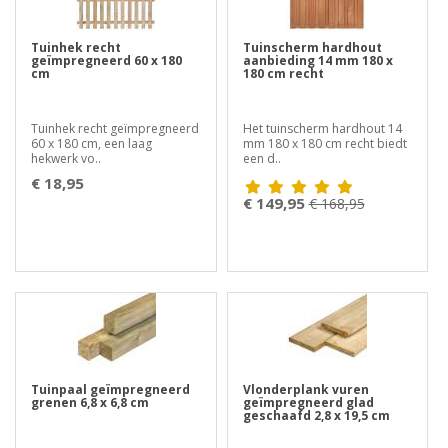
Tuinhek recht
Tuinscherm hardhout
geïmpregneerd 60 x 180
aanbieding 14 mm 180 x
cm
180 cm recht
Tuinhek recht geïmpregneerd
Het tuinscherm hardhout 14
60 x 180 cm, een laag
mm 180 x 180 cm recht biedt
hekwerk vo..
een d..
€ 18,95
€ 149,95
€ 168,95
Tuinpaal geïmpregneerd
Vlonderplank vuren
grenen 6,8 x 6,8 cm
geïmpregneerd glad
geschaafd 2,8 x 19,5 cm