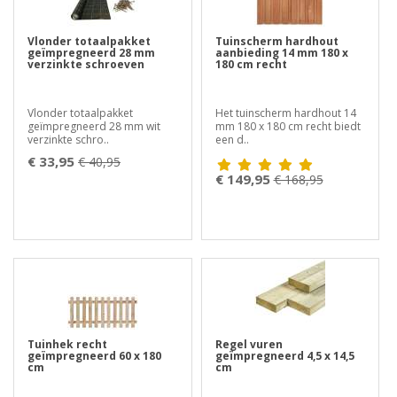
Vlonder totaalpakket
Tuinscherm hardhout
geïmpregneerd 28 mm
aanbieding 14 mm 180 x
verzinkte schroeven
180 cm recht
Vlonder totaalpakket
Het tuinscherm hardhout 14
geïmpregneerd 28 mm wit
mm 180 x 180 cm recht biedt
verzinkte schro..
een d..
€ 33,95
€ 40,95
€ 149,95
€ 168,95
Tuinhek recht
Regel vuren
geïmpregneerd 60 x 180
geïmpregneerd 4,5 x 14,5
cm
cm