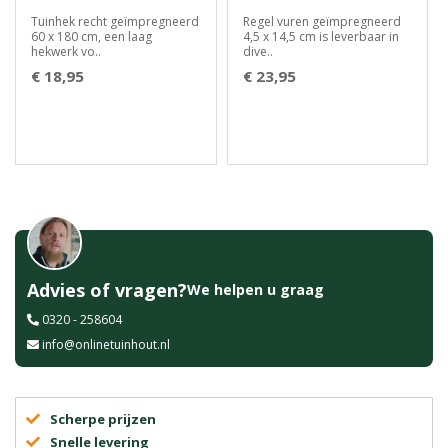
Tuinhek recht geïmpregneerd
Regel vuren geïmpregneerd
60 x 180 cm, een laag
4,5 x 14,5 cm is leverbaar in
hekwerk vo..
dive..
€ 18,95
€ 23,95
Advies of vragen?
We helpen u graag
0320 - 258604
info@onlinetuinhout.nl
Scherpe prijzen
Snelle levering