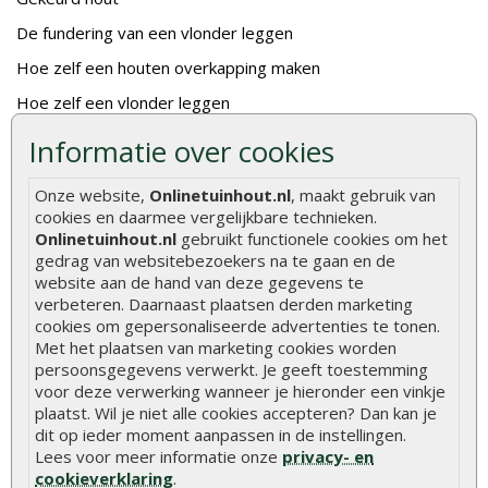
De fundering van een vlonder leggen
Hoe zelf een houten overkapping maken
Hoe zelf een vlonder leggen
Informatie over cookies
Hoe betonpaal plaatsen
Hoe schutting plaatsen
Onze website,
Onlinetuinhout.nl
, maakt gebruik van
De 9 beste tuinschermen van Onlinetuinhout.nl
cookies en daarmee vergelijkbare technieken.
Onlinetuinhout.nl
gebruikt functionele cookies om het
Stijlvolle houtsoorten voor in de tuin
gedrag van websitebezoekers na te gaan en de
website aan de hand van deze gegevens te
Duurzame tuin
verbeteren. Daarnaast plaatsen derden marketing
Welke palen voor een schapenhek
cookies om gepersonaliseerde advertenties te tonen.
Met het plaatsen van marketing cookies worden
persoonsgegevens verwerkt. Je geeft toestemming
Alle populaire categorieën
voor deze verwerking wanneer je hieronder een vinkje
Tuinhout
Tuindeuren
plaatst. Wil je niet alle cookies accepteren? Dan kan je
dit op ieder moment aanpassen in de instellingen.
Schutting
Tuinschermen
Lees voor meer informatie onze
privacy- en
cookieverklaring
.
Vlonderplanken
Schuttingplanken