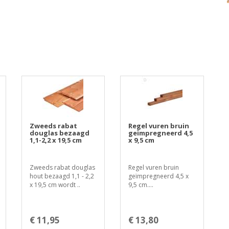
Zweeds rabat
Regel vuren bruin
douglas bezaagd
geïmpregneerd 4,5
1,1-2,2 x 19,5 cm
x 9,5 cm
Zweeds rabat douglas
Regel vuren bruin
hout bezaagd 1,1 - 2,2
geïmpregneerd 4,5 x
x 19,5 cm wordt ..
9,5 cm....
€ 11,95
€ 13,80