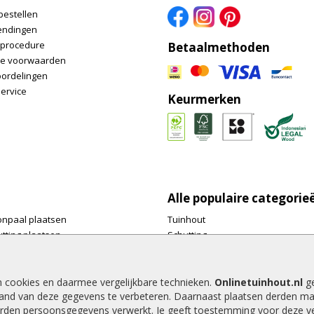
bestellen
endingen
nprocedure
Betaalmethoden
e voorwaarden
oordelingen
ervice
Keurmerken
Alle populaire categorie
onpaal plaatsen
Tuinhout
tting plaatsen
Schutting
te tuinschermen van
Vlonderplanken
inhout.nl
Tuinpalen
e houtsoorten voor in de tuin
Tuinhekken
n cookies en daarmee vergelijkbare technieken.
Onlinetuinhout.nl
ge
and van deze gegevens te verbeteren. Daarnaast plaatsen derden ma
e tuin
Tuinhuizen
rden persoonsgegevens verwerkt. Je geeft toestemming voor deze ver
alen voor een schapenhek
Blokhutten