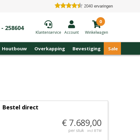
2040
ervaringen
0
 - 258604
Klantenservice
Account
Winkelwagen
Houtbouw
Overkapping
Bevestiging
Sale
Bestel direct
€ 7.689,00
per stuk
incl BTW