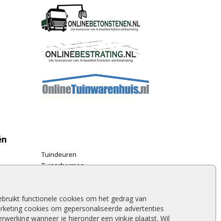
ën
Tuindeuren
Tuinschermen
Schuttingplanken
Steigerplanken
Douglas hout
bruikt functionele cookies om het gedrag van
rketing cookies om gepersonaliseerde advertenties
Rabatdelen
werking wanneer je hieronder een vinkje plaatst. Wil
Aanbiedingen