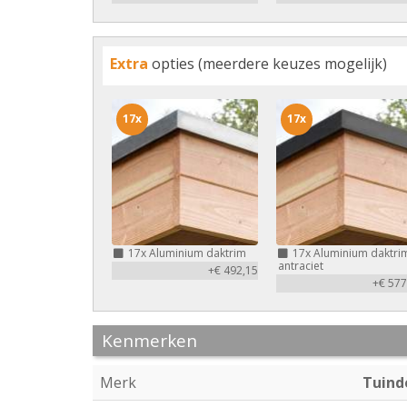
Extra
opties (meerdere keuzes mogelijk)
17x
17x
17x
Aluminium daktrim
17x
Aluminium daktri
antraciet
+€ 492,15
+€ 577
Kenmerken
Merk
Tuind