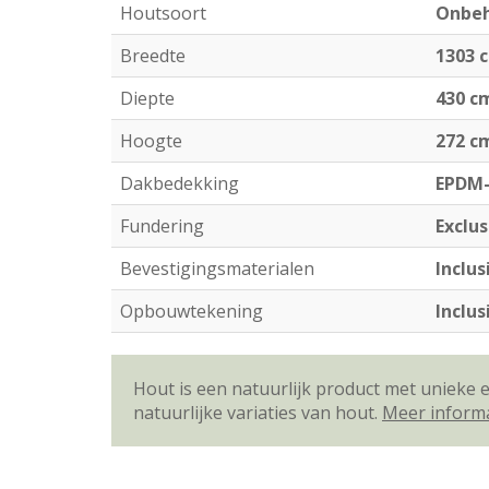
Houtsoort
Onbeh
Breedte
1303 
Diepte
430 c
Hoogte
272 c
Dakbedekking
EPDM-
Fundering
Exclus
Bevestigingsmaterialen
Inclus
Opbouwtekening
Inclus
Hout is een natuurlijk product met unieke
natuurlijke variaties van hout.
Meer inform