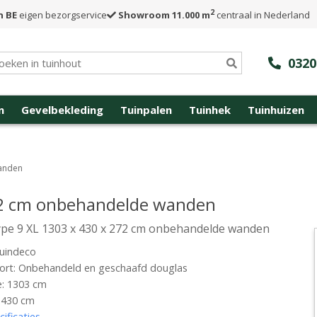
2
n BE
eigen bezorgservice
Showroom 11.000 m
centraal in Nederland
0320
n
Gevelbekleding
Tuinpalen
Tuinhek
Tuinhuizen
wanden
272 cm onbehandelde wanden
ype 9 XL 1303 x 430 x 272 cm onbehandelde wanden
uindeco
ort: Onbehandeld en geschaafd douglas
e: 1303 cm
 430 cm
cificaties