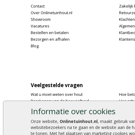
Contact
Zakelijk 
Over Onlinetuinhout.nl
Retourz
Showroom
Klachte
Vacatures
Algemen
Bestellen en betalen
Klantbe
Bezorgen en afhalen
Klantens
Blog
Veelgestelde vragen
Wat u moet weten over hout
Hoe bet
Berekenen van de hoeveelheid
Hoe schu
Foto's en voorbeelden
De 9 bes
Informatie over cookies
Montage
Onlinetu
Gekeurd hout
Stijlvoll
Onze website,
Onlinetuinhout.nl
, maakt gebruik va
websitebezoekers na te gaan en de website aan de h
De fundering van een vlonder leggen
Duurzam
te tonen. Met het plaatsen van marketing cookies wo
Hoe zelf een houten overkapping maken
Welke p