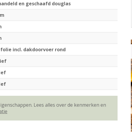
andeld en geschaafd douglas
cm
m
m
folie incl. dakdoorvoer rond
ief
ief
ief
 eigenschappen. Lees alles over de kenmerken en
atie