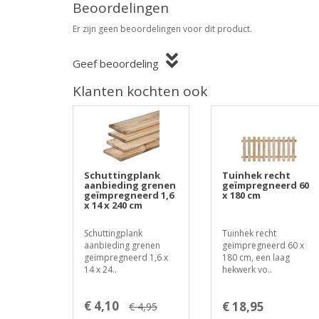
Beoordelingen
Er zijn geen beoordelingen voor dit product.
Geef beoordeling
Klanten kochten ook
Schuttingplank
Tuinhek recht
aanbieding grenen
geïmpregneerd 60
geïmpregneerd 1,6
x 180 cm
x 14 x 240 cm
Schuttingplank
Tuinhek recht
aanbieding grenen
geïmpregneerd 60 x
geïmpregneerd 1,6 x
180 cm, een laag
14 x 24..
hekwerk vo..
€ 4,10
€ 18,95
€ 4,95