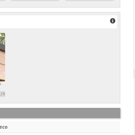
m
,15
eco