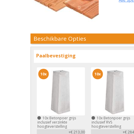
Beschikbare Opties
Paalbevestiging
10x
10x
10x
Betonpoer grijs
10x
Betonpoer grijs
inclusief verzinkte
inclusief RVS
hoogteverstelling
hoogteverstelling
+€ 213,00
+€ 284