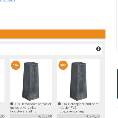
10x
10x
10x
Betonpoer antraciet
10x
Betonpoer antraciet
inclusief verzinkte
inclusief RVS
hoogteverstelling
hoogteverstelling
,00
+€ 233,00
+€ 270,50