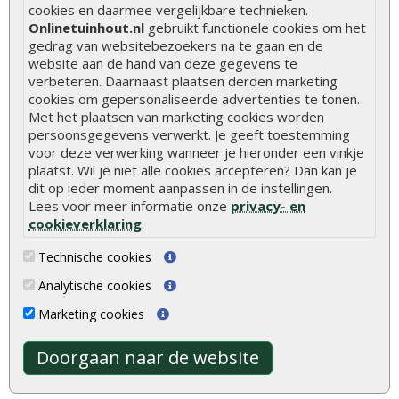
cookies en daarmee vergelijkbare technieken.
Hoe betonpaal plaatsen
Onlinetuinhout.nl
gebruikt functionele cookies om het
gedrag van websitebezoekers na te gaan en de
Hoe schutting plaatsen
website aan de hand van deze gegevens te
verbeteren. Daarnaast plaatsen derden marketing
De 9 beste tuinschermen van Onlinetuinhout.nl
cookies om gepersonaliseerde advertenties te tonen.
Stijlvolle houtsoorten voor in de tuin
Met het plaatsen van marketing cookies worden
persoonsgegevens verwerkt. Je geeft toestemming
Duurzame tuin
voor deze verwerking wanneer je hieronder een vinkje
Welke palen voor een schapenhek
plaatst. Wil je niet alle cookies accepteren? Dan kan je
dit op ieder moment aanpassen in de instellingen.
Lees voor meer informatie onze
privacy- en
Alle populaire categorieën
cookieverklaring
.
Tuinhout
Tuindeuren
Technische cookies
Schutting
Tuinschermen
Analytische cookies
Vlonderplanken
Schuttingplanken
Marketing cookies
Tuinpalen
Steigerplanken
Doorgaan naar de website
Tuinhekken
Douglas hout
Tuinhuizen
Rabatdelen