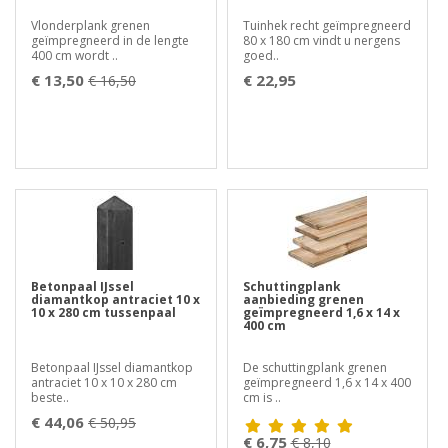
Vlonderplank grenen
Tuinhek recht geïmpregneerd
geïmpregneerd in de lengte
80 x 180 cm vindt u nergens
400 cm wordt ..
goed..
€ 13,50
€ 22,95
€ 16,50
Betonpaal IJssel
Schuttingplank
diamantkop antraciet 10 x
aanbieding grenen
10 x 280 cm tussenpaal
geïmpregneerd 1,6 x 14 x
400 cm
Betonpaal IJssel diamantkop
De schuttingplank grenen
antraciet 10 x 10 x 280 cm
geïmpregneerd 1,6 x 14 x 400
beste..
cm is ..
€ 44,06
€ 50,95
€ 6,75
€ 8,10