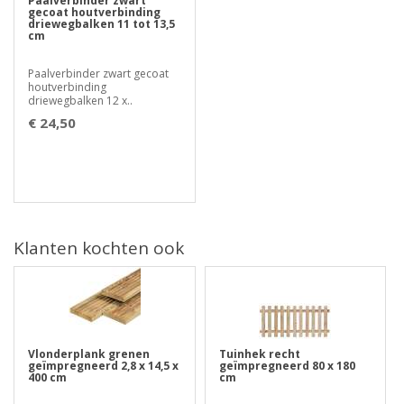
Paalverbinder zwart
gecoat houtverbinding
driewegbalken 11 tot 13,5
cm
Paalverbinder zwart gecoat
houtverbinding
driewegbalken 12 x..
€ 24,50
Klanten kochten ook
Vlonderplank grenen
Tuinhek recht
geïmpregneerd 2,8 x 14,5 x
geïmpregneerd 80 x 180
400 cm
cm