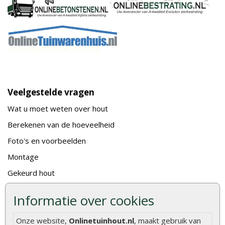
Veelgestelde vragen
Wat u moet weten over hout
Berekenen van de hoeveelheid
Foto's en voorbeelden
Montage
Gekeurd hout
De fundering van een vlonder leggen
Informatie over cookies
Hoe zelf een houten overkapping maken
Onze website,
Onlinetuinhout.nl
, maakt gebruik van
Hoe zelf een vlonder leggen