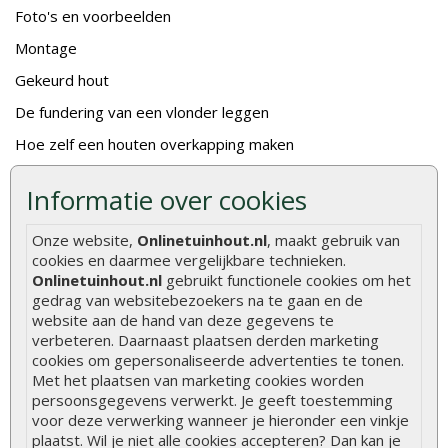
Foto's en voorbeelden
Montage
Gekeurd hout
De fundering van een vlonder leggen
Hoe zelf een houten overkapping maken
Hoe zelf een vlonder leggen
Informatie over cookies
Hoe betonpaal plaatsen
Onze website,
Onlinetuinhout.nl
, maakt gebruik van
Hoe schutting plaatsen
cookies en daarmee vergelijkbare technieken.
De 9 beste tuinschermen van Onlinetuinhout.nl
Onlinetuinhout.nl
gebruikt functionele cookies om het
gedrag van websitebezoekers na te gaan en de
Stijlvolle houtsoorten voor in de tuin
website aan de hand van deze gegevens te
verbeteren. Daarnaast plaatsen derden marketing
Duurzame tuin
cookies om gepersonaliseerde advertenties te tonen.
Welke palen voor een schapenhek
Met het plaatsen van marketing cookies worden
persoonsgegevens verwerkt. Je geeft toestemming
voor deze verwerking wanneer je hieronder een vinkje
Alle populaire categorieën
plaatst. Wil je niet alle cookies accepteren? Dan kan je