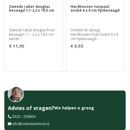
Zweeds rabat douglas
Hardhouten tuinpaal
bezaagd 1,1-2,2 x 19,5 cm
azobé 6 x 6 cm fijnbezaagd
Zweeds rabat douglas hout
Ontdek de stevige
bezaagd 1,1 - 2,2 x 19,5 cm
Hardhouten Paal Azobé 6 x 6
wordt ..
cm Fijnbezaagd..
€ 11,95
€ 6,55
Advies of vragen?
We helpen u graag
0320 - 258604
info@onlinetuinhout.nl