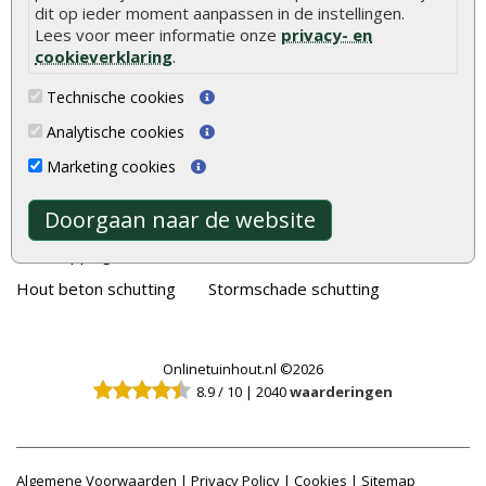
Tuinhout
Tuindeuren
dit op ieder moment aanpassen in de instellingen.
Lees voor meer informatie onze
privacy- en
Schutting
Tuinschermen
cookieverklaring
.
Vlonderplanken
Schuttingplanken
Technische cookies
Tuinpalen
Steigerplanken
Analytische cookies
Tuinhekken
Douglas hout
Marketing cookies
Tuinhuizen
Rabatdelen
Doorgaan naar de website
Blokhutten
Aanbiedingen
Overkappingen
Merken
Hout beton schutting
Stormschade schutting
Onlinetuinhout.nl ©2026
8.9
/
10
|
2040
waarderingen
Algemene Voorwaarden
|
Privacy Policy
|
Cookies
|
Sitemap