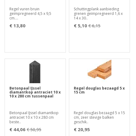
Regel vuren bruin
Schuttingplank aanbieding
geïmpregneerd 4,5 x 9,5
grenen geïmpregneerd 1,6 x
cm....
14 x 30..
€ 13,80
€ 5,10
€ 6,15
Betonpaal IJssel
Regel douglas bezaagd 5 x
diamantkop antraciet 10 x
15 cm
10 x 280 cm tussenpaal
Betonpaal IJssel diamantkop
Regel douglas bezaagd 5 x 15
antraciet 10 x 10 x 280 cm
cm, zeer stevige balken
beste..
geschik..
€ 44,06
€ 20,95
€ 50,95