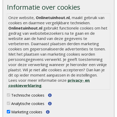
Informatie over cookies
Hoe betonpaal plaatsen
Hoe schutting plaatsen
Onze website,
Onlinetuinhout.nl
, maakt gebruik van
cookies en daarmee vergelijkbare technieken.
De 9 beste tuinschermen van Onlinetuinhout.nl
Onlinetuinhout.nl
gebruikt functionele cookies om het
gedrag van websitebezoekers na te gaan en de
Stijlvolle houtsoorten voor in de tuin
website aan de hand van deze gegevens te
Duurzame tuin
verbeteren. Daarnaast plaatsen derden marketing
cookies om gepersonaliseerde advertenties te tonen.
Welke palen voor een schapenhek
Met het plaatsen van marketing cookies worden
persoonsgegevens verwerkt. Je geeft toestemming
Alle populaire categorieën
voor deze verwerking wanneer je hieronder een vinkje
plaatst. Wil je niet alle cookies accepteren? Dan kan je
Tuinhout
Tuindeuren
dit op ieder moment aanpassen in de instellingen.
Lees voor meer informatie onze
privacy- en
Schutting
Tuinschermen
cookieverklaring
.
Vlonderplanken
Schuttingplanken
Technische cookies
Tuinpalen
Steigerplanken
Analytische cookies
Tuinhekken
Douglas hout
Marketing cookies
Tuinhuizen
Rabatdelen