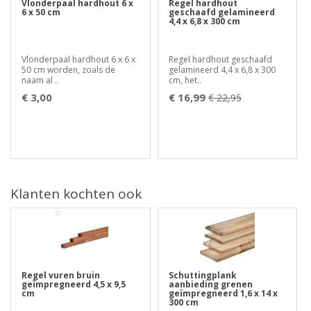
Vlonderpaal hardhout 6 x
Regel hardhout
6 x 50 cm
geschaafd gelamineerd
4,4 x 6,8 x 300 cm
Vlonderpaal hardhout 6 x 6 x
Regel hardhout geschaafd
50 cm worden, zoals de
gelamineerd 4,4 x 6,8 x 300
naam al ..
cm, het..
€ 3,00
€ 16,99
€ 22,95
Klanten kochten ook
Regel vuren bruin
Schuttingplank
geïmpregneerd 4,5 x 9,5
aanbieding grenen
cm
geïmpregneerd 1,6 x 14 x
300 cm