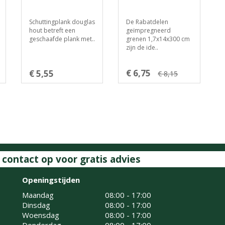
Schuttingplank douglas
De Rabatdelen
hout betreft een
geïmpregneerd
geschaafde plank met..
grenen 1,7x14x300 cm
zijn de ide..
€ 6,75
€ 5,55
€ 8,15
ontact op voor gratis advies
Openingstijden
Maandag
08:00 - 17:00
Dinsdag
08:00 - 17:00
Woensdag
08:00 - 17:00
Donderdag
08:00 - 17:00