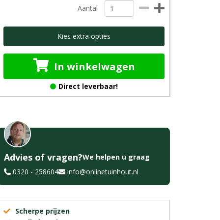
Aantal
Kies extra opties
In winkelwagen
Direct leverbaar!
Advies of vragen?
We helpen u graag
0320 - 258604
info@onlinetuinhout.nl
Scherpe prijzen