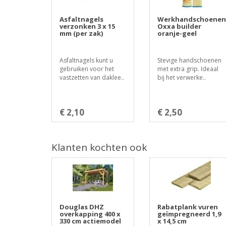
Asfaltnagels
Werkhandschoenen
verzonken 3 x 15
Oxxa builder
mm (per zak)
oranje-geel
Asfaltnagels kunt u
Stevige handschoenen
gebruiken voor het
met extra grip. Ideaal
vastzetten van daklee..
bij het verwerke..
€ 2,10
€ 2,50
Klanten kochten ook
Douglas DHZ
Rabatplank vuren
overkapping 400 x
geïmpregneerd 1,9
330 cm actiemodel
x 14,5 cm