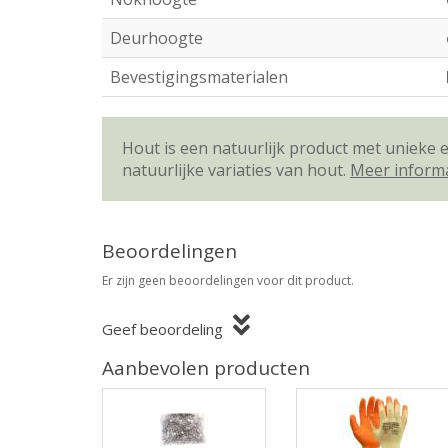
Deurhoogte
Bevestigingsmaterialen
Hout is een natuurlijk product met unieke
natuurlijke variaties van hout.
Meer inform
Beoordelingen
Er zijn geen beoordelingen voor dit product.
Geef beoordeling
Aanbevolen producten