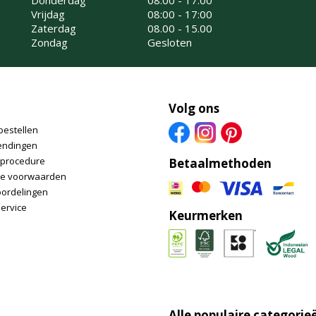
Vrijdag
08:00 - 17:00
Zaterdag
08.00 - 15.00
Zondag
Gesloten
Volg ons
bestellen
endingen
nprocedure
Betaalmethoden
e voorwaarden
oordelingen
ervice
Keurmerken
Alle populaire categorie