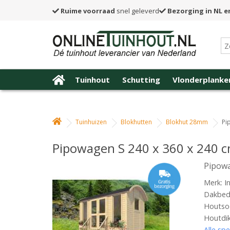
Ruime voorraad
snel geleverd
Bezorging in NL e
Tuinhout
Schutting
Vlonderplanke
Tuinhuizen
Blokhutten
Blokhut 28mm
Pi
Pipowagen S 240 x 360 x 240 c
Pipowa
Merk: In
Dakbede
Houtso
Houtdi
Alle spe