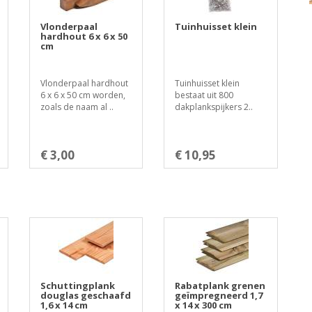
Vlonderpaal
Tuinhuisset klein
hardhout 6 x 6 x 50
cm
Vlonderpaal hardhout
Tuinhuisset klein
6 x 6 x 50 cm worden,
bestaat uit 800
zoals de naam al ..
dakplankspijkers 2..
€ 3,00
€ 10,95
Schuttingplank
Rabatplank grenen
douglas geschaafd
geïmpregneerd 1,7
1,6 x 14 cm
x 14 x 300 cm