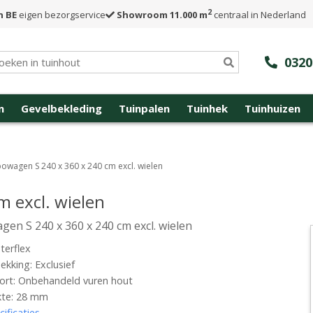
2
n BE
eigen bezorgservice
Showroom 11.000 m
centraal in Nederland
0320
n
Gevelbekleding
Tuinpalen
Tuinhek
Tuinhuizen
powagen S 240 x 360 x 240 cm excl. wielen
m excl. wielen
gen S 240 x 360 x 240 cm excl. wielen
terflex
kking: Exclusief
ort: Onbehandeld vuren hout
kte: 28 mm
cificaties