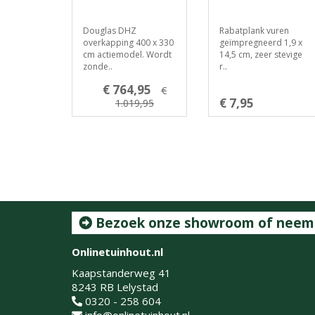
Douglas DHZ
Rabatplank vuren
overkapping 400 x 330
geïmpregneerd 1,9 x
cm actiemodel. Wordt
14,5 cm, zeer stevige
zonde..
r..
€ 764,95
€
€ 7,95
1.019,95
Bezoek onze showroom of neem c
Onlinetuinhout.nl
Kaapstanderweg 41
8243 RB Lelystad
0320 - 258 604
info@onlinetuinhout.nl