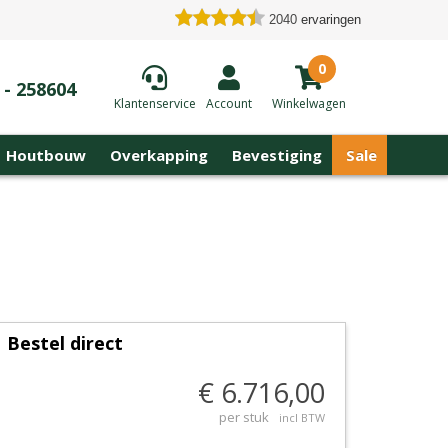
2040
ervaringen
0
 - 258604
Klantenservice
Account
Winkelwagen
Houtbouw
Overkapping
Bevestiging
Sale
Bestel direct
€ 6.716,00
per stuk
incl BTW