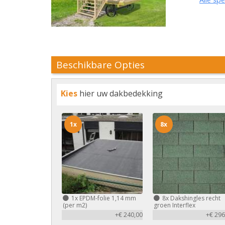
Beschikbare Opties
Kies
hier uw dakbedekking
1x
8x
1x
EPDM-folie 1,14 mm
8x
Dakshingles recht
(per m2)
groen Interflex
+€ 240,00
+€ 296