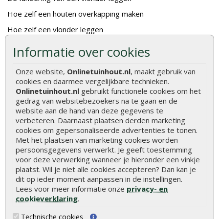
Hoe zelf een houten overkapping maken
Hoe zelf een vlonder leggen
Hoe betonpaal plaatsen
Informatie over cookies
Hoe schutting plaatsen
Onze website,
Onlinetuinhout.nl
, maakt gebruik van
De 9 beste tuinschermen van Onlinetuinhout.nl
cookies en daarmee vergelijkbare technieken.
Onlinetuinhout.nl
gebruikt functionele cookies om het
Stijlvolle houtsoorten voor in de tuin
gedrag van websitebezoekers na te gaan en de
Duurzame tuin
website aan de hand van deze gegevens te
verbeteren. Daarnaast plaatsen derden marketing
Welke palen voor een schapenhek
cookies om gepersonaliseerde advertenties te tonen.
Met het plaatsen van marketing cookies worden
persoonsgegevens verwerkt. Je geeft toestemming
Alle populaire categorieën
voor deze verwerking wanneer je hieronder een vinkje
Tuinhout
Tuindeuren
plaatst. Wil je niet alle cookies accepteren? Dan kan je
dit op ieder moment aanpassen in de instellingen.
Schutting
Tuinschermen
Lees voor meer informatie onze
privacy- en
cookieverklaring
.
Vlonderplanken
Schuttingplanken
Tuinpalen
Steigerplanken
Technische cookies