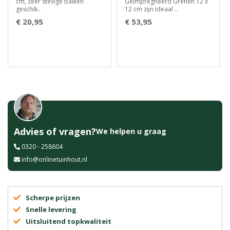
cm, zeer stevige balken
Geïmpregneerd Grenen 12 x
geschik..
12 cm zijn ideaal ..
€ 20,95
€ 53,95
Advies of vragen?
We helpen u graag
0320 - 258604
info@onlinetuinhout.nl
Scherpe prijzen
Snelle levering
Uitsluitend topkwaliteit