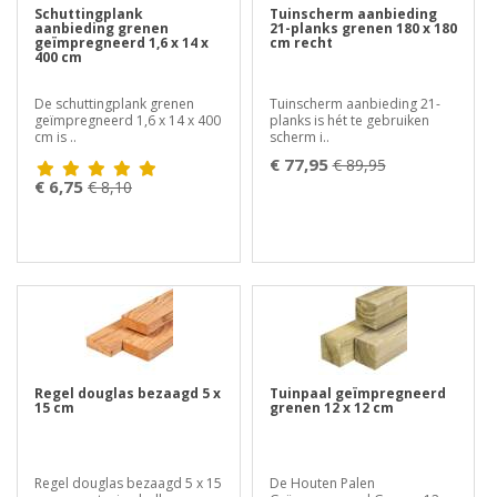
Schuttingplank
Tuinscherm aanbieding
aanbieding grenen
21-planks grenen 180 x 180
geïmpregneerd 1,6 x 14 x
cm recht
400 cm
De schuttingplank grenen
Tuinscherm aanbieding 21-
geïmpregneerd 1,6 x 14 x 400
planks is hét te gebruiken
cm is ..
scherm i..
€ 77,95
€ 89,95
€ 6,75
€ 8,10
Regel douglas bezaagd 5 x
Tuinpaal geïmpregneerd
15 cm
grenen 12 x 12 cm
Regel douglas bezaagd 5 x 15
De Houten Palen