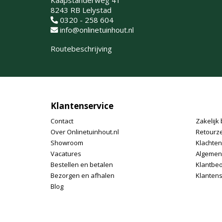
Kaapstanderweg 41
8243 RB Lelystad
0320 - 258 604
info@onlinetuinhout.nl
Routebeschrijving
Klantenservice
Contact
Zakelijk 
Over Onlinetuinhout.nl
Retourz
Showroom
Klachte
Vacatures
Algemen
Bestellen en betalen
Klantbe
Bezorgen en afhalen
Klantens
Blog