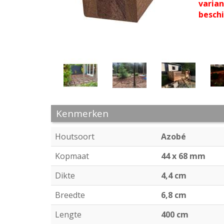
varia
besch
Kenmerken
Houtsoort
Azobé
Kopmaat
44 x 68 mm
Dikte
4,4 cm
Breedte
6,8 cm
Lengte
400 cm