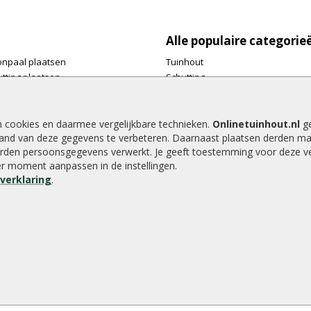
Alle populaire categorie
onpaal plaatsen
Tuinhout
tting plaatsen
Schutting
te tuinschermen van
Vlonderplanken
inhout.nl
Tuinpalen
e houtsoorten voor in de tuin
Tuinhekken
n cookies en daarmee vergelijkbare technieken.
Onlinetuinhout.nl
ge
and van deze gegevens te verbeteren. Daarnaast plaatsen derden ma
e tuin
Tuinhuizen
rden persoonsgegevens verwerkt. Je geeft toestemming voor deze ver
alen voor een schapenhek
Blokhutten
der moment aanpassen in de instellingen.
Overkappingen
everklaring
.
Hout beton schutting
8.9
/
10
|
2040
waarderingen
emap
Tuinafsluitingen
|
Vlonderpla