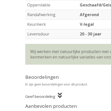
Oppervlakte
Geschaafd/Gel
Randafwerking
Afgerond
Keurmerk
V-legal
Levensduur
20 - 30 jaar
Wij werken met natuurlijke producten met 
kenmerken en natuurlijke variaties van on
Beoordelingen
Er zijn geen beoordelingen voor dit product.
Geef beoordeling
Aanbevolen producten