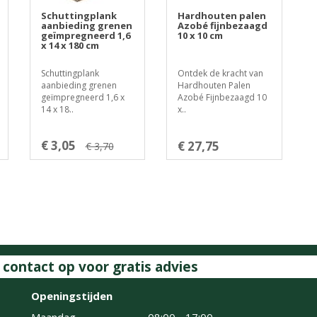
Schuttingplank
Hardhouten palen
aanbieding grenen
Azobé fijnbezaagd
geïmpregneerd 1,6
10 x 10 cm
x 14 x 180 cm
Schuttingplank
Ontdek de kracht van
aanbieding grenen
Hardhouten Palen
geïmpregneerd 1,6 x
Azobé Fijnbezaagd 10
14 x 18..
x..
€ 3,05
€ 27,75
€ 3,70
ontact op voor gratis advies
Openingstijden