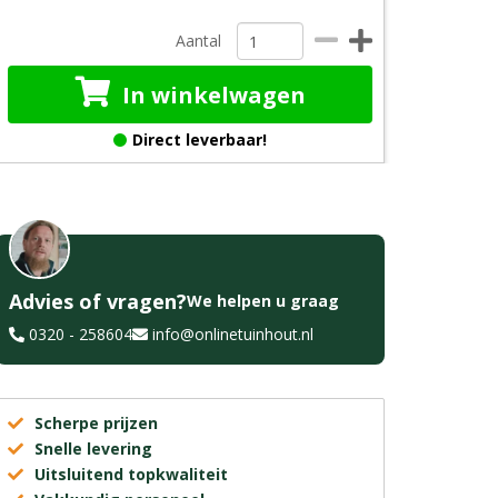
Aantal
In winkelwagen
Direct leverbaar!
Advies of vragen?
We helpen u graag
0320 - 258604
info@onlinetuinhout.nl
Scherpe prijzen
Snelle levering
Uitsluitend topkwaliteit