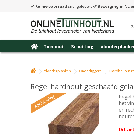
Ruime voorraad
snel geleverd
Bezorging in NL e
Tuinhout
Schutting
Vlonderplanke
Vlonderplanken
Onderliggers
Hardhouten re
Regel hardhout geschaafd gela
Aanbieding
Regel 
het vi
en rec
houtbo
Dit ar