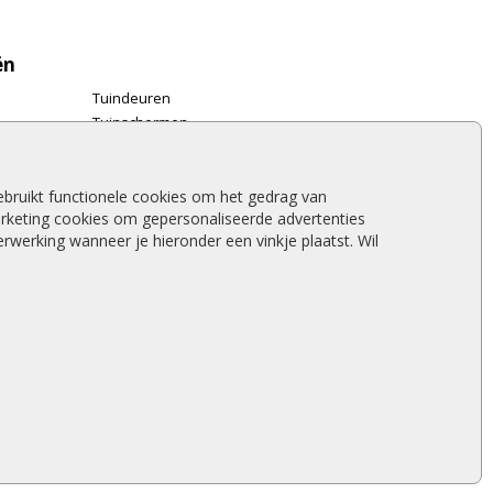
ën
Tuindeuren
Tuinschermen
Schuttingplanken
Steigerplanken
Douglas hout
bruikt functionele cookies om het gedrag van
rketing cookies om gepersonaliseerde advertenties
Rabatdelen
werking wanneer je hieronder een vinkje plaatst. Wil
Aanbiedingen
Merken
Stormschade schutting
nken
|
Tuinpanelen
|
Terrasplanken Prijs
|
Schutting Hout