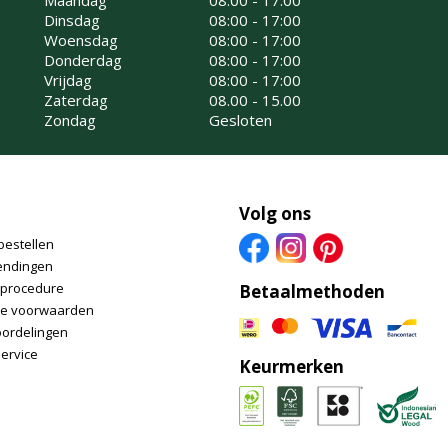
Maandag
08:00 - 17:00
Dinsdag
08:00 - 17:00
Woensdag
08:00 - 17:00
Donderdag
08:00 - 17:00
Vrijdag
08:00 - 17:00
Zaterdag
08.00 - 15.00
Zondag
Gesloten
Volg ons
bestellen
endingen
nprocedure
Betaalmethoden
e voorwaarden
oordelingen
ervice
Keurmerken