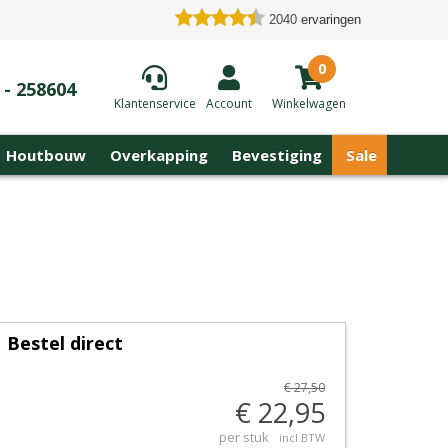
2040
ervaringen
0
 - 258604
Klantenservice
Account
Winkelwagen
Houtbouw
Overkapping
Bevestiging
Sale
Bestel direct
€ 27,50
€ 22,95
per stuk
incl BTW