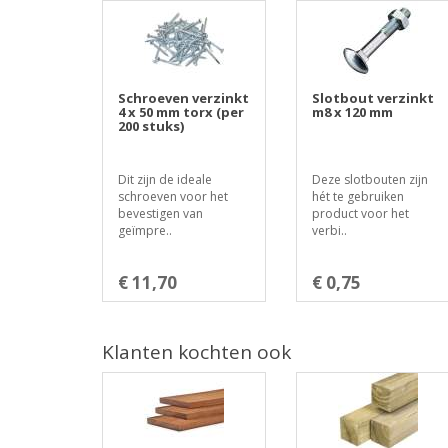
Schroeven verzinkt
Slotbout verzinkt
4 x 50 mm torx (per
m8 x 120 mm
200 stuks)
Dit zijn de ideale
Deze slotbouten zijn
schroeven voor het
hét te gebruiken
bevestigen van
product voor het
geïmpre..
verbi..
€ 11,70
€ 0,75
Klanten kochten ook