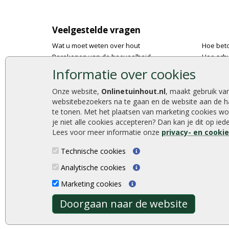
Veelgestelde vragen
Wat u moet weten over hout
Hoe bet
Berekenen van de hoeveelheid
Hoe schu
Foto's en voorbeelden
De 9 bes
Informatie over cookies
Montage
Onlinetu
Gekeurd hout
Stijlvoll
Onze website,
Onlinetuinhout.nl
, maakt gebruik va
websitebezoekers na te gaan en de website aan de h
De fundering van een vlonder leggen
Duurzam
te tonen. Met het plaatsen van marketing cookies wo
Hoe zelf een houten overkapping maken
Welke p
je niet alle cookies accepteren? Dan kan je dit op ie
Hoe zelf een vlonder leggen
Lees voor meer informatie onze
privacy- en cooki
Technische cookies
Analytische cookies
Onlinetuinhout.nl ©2026
Marketing cookies
Doorgaan naar de website
Algemene Voorwaarden
|
Privacy Policy
|
Cookies
|
Sit