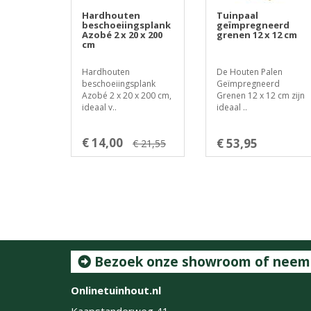
Hardhouten
Tuinpaal
beschoeiingsplank
geïmpregneerd
Azobé 2 x 20 x 200
grenen 12 x 12 cm
cm
Hardhouten
De Houten Palen
beschoeiingsplank
Geïmpregneerd
Azobé 2 x 20 x 200 cm,
Grenen 12 x 12 cm zijn
ideaal v..
ideaal ..
€ 14,00
€ 53,95
€ 21,55
Bezoek onze showroom of neem c
Onlinetuinhout.nl