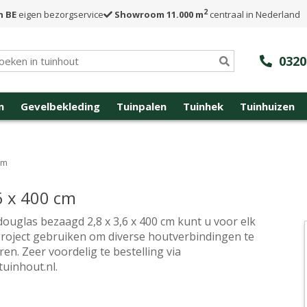
2
n BE
eigen bezorgservice
Showroom 11.000 m
centraal in Nederland
0320
n
Gevelbekleding
Tuinpalen
Tuinhek
Tuinhuizen
cm
6 x 400 cm
douglas bezaagd 2,8 x 3,6 x 400 cm kunt u voor elk
oject gebruiken om diverse houtverbindingen te
ren. Zeer voordelig te bestelling via
tuinhout.nl.