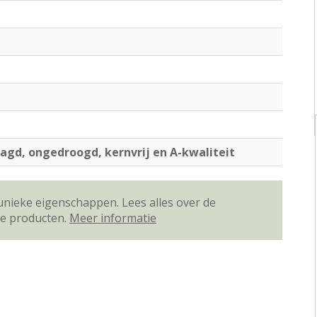
agd, ongedroogd, kernvrij en A-kwaliteit
unieke eigenschappen. Lees alles over de
ze producten.
Meer informatie