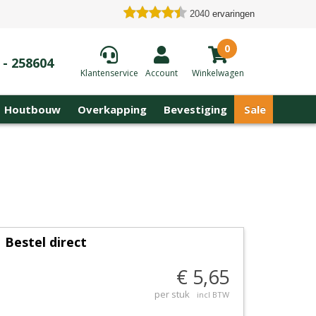
2040
ervaringen
0
 - 258604
Klantenservice
Account
Winkelwagen
Houtbouw
Overkapping
Bevestiging
Sale
Bestel direct
€ 5,65
per stuk
incl BTW