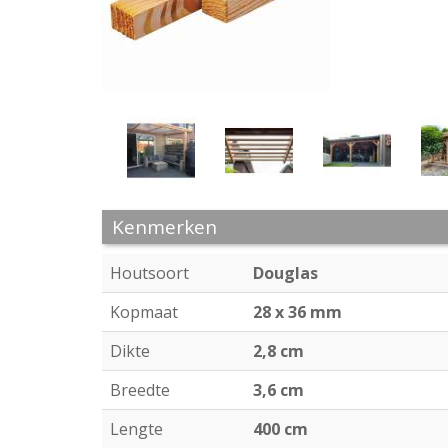
Kenmerken
Houtsoort
Douglas
Kopmaat
28 x 36 mm
Dikte
2,8 cm
Breedte
3,6 cm
Lengte
400 cm