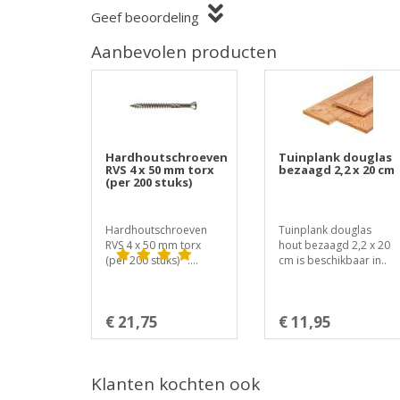
Geef beoordeling
Aanbevolen producten
Hardhoutschroeven
Tuinplank douglas
RVS 4 x 50 mm torx
bezaagd 2,2 x 20 cm
(per 200 stuks)
Hardhoutschroeven
Tuinplank douglas
RVS 4 x 50 mm torx
hout bezaagd 2,2 x 20
(per 200 stuks) ....
cm is beschikbaar in..
€ 21,75
€ 11,95
Klanten kochten ook