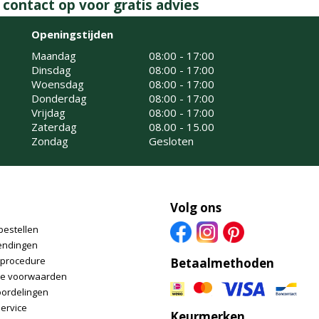
ontact op voor gratis advies
Openingstijden
Maandag
08:00 - 17:00
Dinsdag
08:00 - 17:00
Woensdag
08:00 - 17:00
Donderdag
08:00 - 17:00
Vrijdag
08:00 - 17:00
Zaterdag
08.00 - 15.00
Zondag
Gesloten
Volg ons
bestellen
endingen
nprocedure
Betaalmethoden
e voorwaarden
oordelingen
ervice
Keurmerken