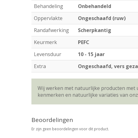
Behandeling
Onbehandeld
Oppervlakte
Ongeschaafd (ruw)
Randafwerking
Scherpkantig
Keurmerk
PEFC
Levensduur
10 - 15 jaar
Extra
Ongeschaafd, vers geza
Wij werken met natuurlijke producten met 
kenmerken en natuurlijke variaties van on
Beoordelingen
Er zijn geen beoordelingen voor dit product.