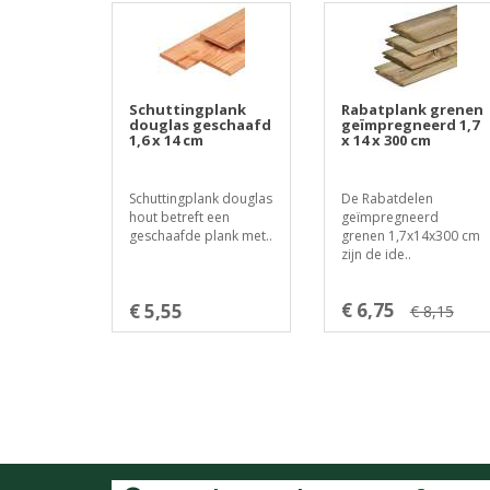
Schuttingplank
Rabatplank grenen
douglas geschaafd
geïmpregneerd 1,7
1,6 x 14 cm
x 14 x 300 cm
Schuttingplank douglas
De Rabatdelen
hout betreft een
geïmpregneerd
geschaafde plank met..
grenen 1,7x14x300 cm
zijn de ide..
€ 6,75
€ 5,55
€ 8,15