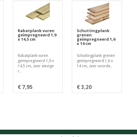
Rabatplank vuren
Schuttingplank
geïmpregneerd 1,9
grenen
x 14,5 cm
geïmpregneerd 1,6
x 14 cm
Rabatplank vuren
Schuttingplank grenen
geïmpregneerd 1,9 x
geïmpregneerd 1,6 x
14,5 cm, zeer stevige
14 cm, zeer voorde..
r..
€ 7,95
€ 3,20