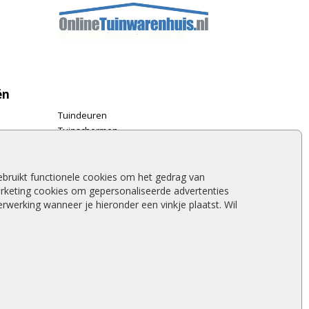
ën
Tuindeuren
Tuinschermen
Schuttingplanken
Steigerplanken
Douglas hout
bruikt functionele cookies om het gedrag van
rketing cookies om gepersonaliseerde advertenties
Rabatdelen
werking wanneer je hieronder een vinkje plaatst. Wil
Aanbiedingen
Merken
Stormschade schutting