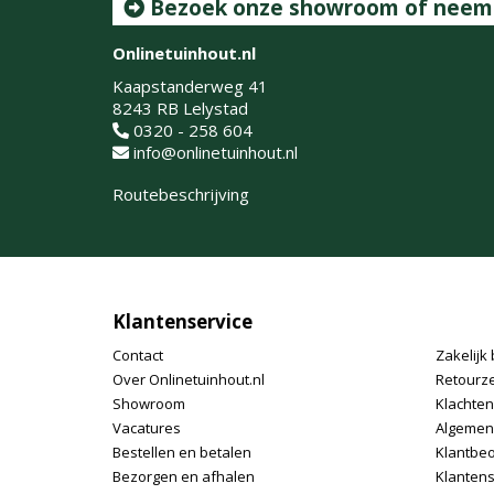
Bezoek onze showroom of neem c
Onlinetuinhout.nl
Kaapstanderweg 41
8243 RB Lelystad
0320 - 258 604
info@onlinetuinhout.nl
Routebeschrijving
Klantenservice
Contact
Zakelijk 
Over Onlinetuinhout.nl
Retourz
Showroom
Klachte
Vacatures
Algemen
Bestellen en betalen
Klantbe
Bezorgen en afhalen
Klantens