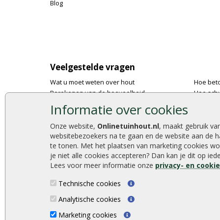
Blog
Veelgestelde vragen
Wat u moet weten over hout
Hoe bet
Berekenen van de hoeveelheid
Hoe schu
Foto's en voorbeelden
De 9 bes
Informatie over cookies
Montage
Onlinetu
Gekeurd hout
Stijlvoll
Onze website,
Onlinetuinhout.nl
, maakt gebruik va
websitebezoekers na te gaan en de website aan de h
De fundering van een vlonder leggen
Duurzam
te tonen. Met het plaatsen van marketing cookies wo
Hoe zelf een houten overkapping maken
Welke p
je niet alle cookies accepteren? Dan kan je dit op ie
Hoe zelf een vlonder leggen
Lees voor meer informatie onze
privacy- en cooki
Technische cookies
Analytische cookies
Onlinetuinhout.nl ©2026
Marketing cookies