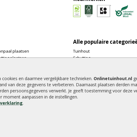
Alle populaire categorie
onpaal plaatsen
Tuinhout
tting plaatsen
Schutting
te tuinschermen van
Vlonderplanken
inhout.nl
Tuinpalen
e houtsoorten voor in de tuin
Tuinhekken
n cookies en daarmee vergelijkbare technieken.
Onlinetuinhout.nl
ge
and van deze gegevens te verbeteren. Daarnaast plaatsen derden ma
e tuin
Tuinhuizen
rden persoonsgegevens verwerkt. Je geeft toestemming voor deze ver
alen voor een schapenhek
Blokhutten
der moment aanpassen in de instellingen.
Overkappingen
everklaring
.
Hout beton schutting
8.9
/
10
|
2040
waarderingen