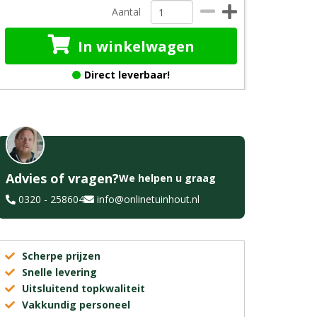
Aantal
In winkelwagen
Direct leverbaar!
Advies of vragen?
We helpen u graag
0320 - 258604
info@onlinetuinhout.nl
Scherpe prijzen
Snelle levering
Uitsluitend topkwaliteit
Vakkundig personeel