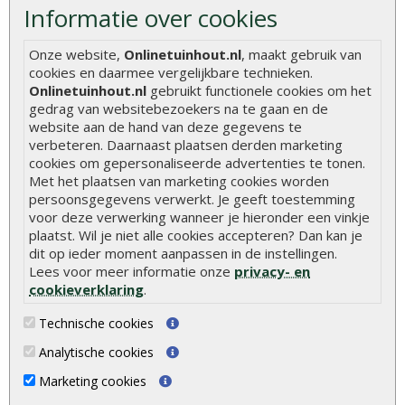
Informatie over cookies
Hoe betonpaal plaatsen
Hoe schutting plaatsen
Onze website,
Onlinetuinhout.nl
, maakt gebruik van
cookies en daarmee vergelijkbare technieken.
De 9 beste tuinschermen van Onlinetuinhout.nl
Onlinetuinhout.nl
gebruikt functionele cookies om het
gedrag van websitebezoekers na te gaan en de
Stijlvolle houtsoorten voor in de tuin
website aan de hand van deze gegevens te
Duurzame tuin
verbeteren. Daarnaast plaatsen derden marketing
cookies om gepersonaliseerde advertenties te tonen.
Welke palen voor een schapenhek
Met het plaatsen van marketing cookies worden
persoonsgegevens verwerkt. Je geeft toestemming
Alle populaire categorieën
voor deze verwerking wanneer je hieronder een vinkje
plaatst. Wil je niet alle cookies accepteren? Dan kan je
Tuinhout
Tuindeuren
dit op ieder moment aanpassen in de instellingen.
Lees voor meer informatie onze
privacy- en
Schutting
Tuinschermen
cookieverklaring
.
Vlonderplanken
Schuttingplanken
Technische cookies
Tuinpalen
Steigerplanken
Analytische cookies
Tuinhekken
Douglas hout
Marketing cookies
Tuinhuizen
Rabatdelen