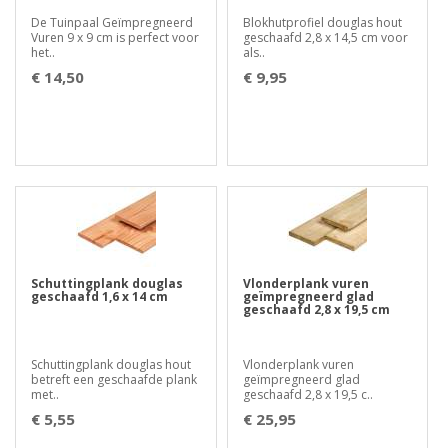
De Tuinpaal Geïmpregneerd
Blokhutprofiel douglas hout
Vuren 9 x 9 cm is perfect voor
geschaafd 2,8 x 14,5 cm voor
het..
als..
€ 14,50
€ 9,95
Schuttingplank douglas
Vlonderplank vuren
geschaafd 1,6 x 14 cm
geïmpregneerd glad
geschaafd 2,8 x 19,5 cm
Schuttingplank douglas hout
Vlonderplank vuren
betreft een geschaafde plank
geïmpregneerd glad
met..
geschaafd 2,8 x 19,5 c..
€ 5,55
€ 25,95