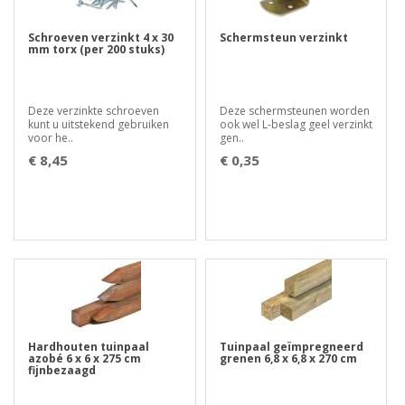
Schroeven verzinkt 4 x 30
Schermsteun verzinkt
mm torx (per 200 stuks)
Deze verzinkte schroeven
Deze schermsteunen worden
kunt u uitstekend gebruiken
ook wel L-beslag geel verzinkt
voor he..
gen..
€ 8,45
€ 0,35
Hardhouten tuinpaal
Tuinpaal geïmpregneerd
azobé 6 x 6 x 275 cm
grenen 6,8 x 6,8 x 270 cm
fijnbezaagd