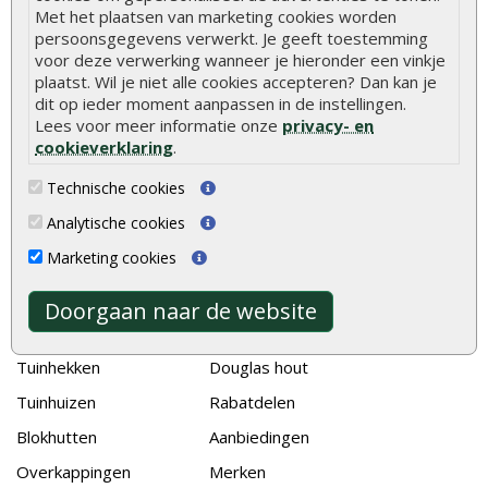
Met het plaatsen van marketing cookies worden
De 9 beste tuinschermen van Onlinetuinhout.nl
persoonsgegevens verwerkt. Je geeft toestemming
voor deze verwerking wanneer je hieronder een vinkje
Stijlvolle houtsoorten voor in de tuin
plaatst. Wil je niet alle cookies accepteren? Dan kan je
Duurzame tuin
dit op ieder moment aanpassen in de instellingen.
Lees voor meer informatie onze
privacy- en
Welke palen voor een schapenhek
cookieverklaring
.
Technische cookies
Alle populaire categorieën
Analytische cookies
Tuinhout
Tuindeuren
Marketing cookies
Schutting
Tuinschermen
Vlonderplanken
Schuttingplanken
Doorgaan naar de website
Tuinpalen
Steigerplanken
Tuinhekken
Douglas hout
Tuinhuizen
Rabatdelen
Blokhutten
Aanbiedingen
Overkappingen
Merken