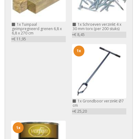
1x
Tuinpaal
1x
Schroeven verzinkt 4 x
geïmpregneerd grenen 6,8 x
30 mm torx (per 200 stuks)
6,8 x 270 cm
+€ 8,45
+€ 11,95
1x
1x
Grondboor verzinkt Ø7
cm
+€ 25,20
1x