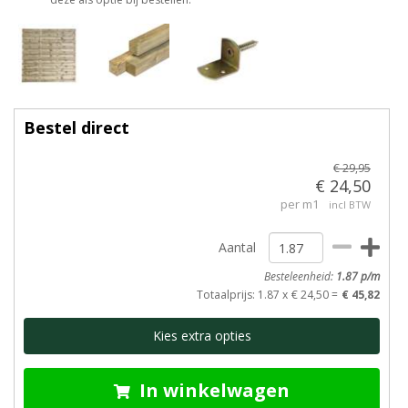
Bestel direct
€ 29,95
€ 24,50
per m1
incl BTW
Aantal
Besteleenheid:
1.87
p/m
Totaalprijs
: 1.87 x
€ 24,50 =
€ 45,82
Kies extra opties
In winkelwagen