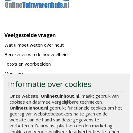
Veelgestelde vragen
Wat u moet weten over hout
Berekenen van de hoeveelheid
Foto's en voorbeelden
Montage
Informatie over cookies
Gekeurd hout
De fundering van een vlonder leggen
Onze website,
Onlinetuinhout.nl
, maakt gebruik van
Hoe zelf een houten overkapping maken
cookies en daarmee vergelijkbare technieken.
Onlinetuinhout.nl
gebruikt functionele cookies om het
Hoe zelf een vlonder leggen
gedrag van websitebezoekers na te gaan en de
website aan de hand van deze gegevens te
Hoe betonpaal plaatsen
verbeteren. Daarnaast plaatsen derden marketing
cookies om gepersonaliseerde advertenties te tonen.
Hoe schutting plaatsen