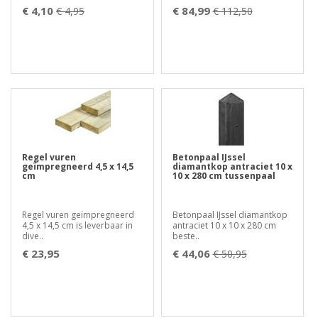
€ 4,10
€ 84,99
€ 4,95
€ 112,50
Regel vuren
Betonpaal IJssel
geïmpregneerd 4,5 x 14,5
diamantkop antraciet 10 x
cm
10 x 280 cm tussenpaal
Regel vuren geïmpregneerd
Betonpaal IJssel diamantkop
4,5 x 14,5 cm is leverbaar in
antraciet 10 x 10 x 280 cm
dive..
beste..
€ 23,95
€ 44,06
€ 50,95