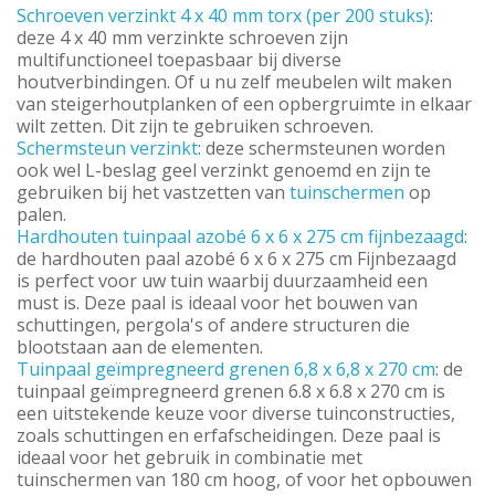
Schroeven verzinkt 4 x 40 mm torx (per 200 stuks)
:
deze 4 x 40 mm verzinkte schroeven zijn
multifunctioneel toepasbaar bij diverse
houtverbindingen. Of u nu zelf meubelen wilt maken
van steigerhoutplanken of een opbergruimte in elkaar
wilt zetten. Dit zijn te gebruiken schroeven.
Schermsteun verzinkt
: deze schermsteunen worden
ook wel L-beslag geel verzinkt genoemd en zijn te
gebruiken bij het vastzetten van
tuinschermen
op
palen.
Hardhouten tuinpaal azobé 6 x 6 x 275 cm fijnbezaagd
:
de hardhouten paal azobé 6 x 6 x 275 cm Fijnbezaagd
is perfect voor uw tuin waarbij duurzaamheid een
must is. Deze paal is ideaal voor het bouwen van
schuttingen, pergola's of andere structuren die
blootstaan aan de elementen.
Tuinpaal geïmpregneerd grenen 6,8 x 6,8 x 270 cm
: de
tuinpaal geïmpregneerd grenen 6.8 x 6.8 x 270 cm is
een uitstekende keuze voor diverse tuinconstructies,
zoals schuttingen en erfafscheidingen. Deze paal is
ideaal voor het gebruik in combinatie met
tuinschermen van 180 cm hoog, of voor het opbouwen