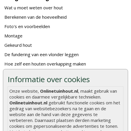
Wat u moet weten over hout
Berekenen van de hoeveelheid
Foto's en voorbeelden
Montage
Gekeurd hout
De fundering van een vlonder leggen
Hoe zelf een houten overkapping maken
Hoe zelf een vlonder leggen
Informatie over cookies
Hoe betonpaal plaatsen
Onze website,
Onlinetuinhout.nl
, maakt gebruik van
Hoe schutting plaatsen
cookies en daarmee vergelijkbare technieken.
Onlinetuinhout.nl
gebruikt functionele cookies om het
De 9 beste tuinschermen van Onlinetuinhout.nl
gedrag van websitebezoekers na te gaan en de
Stijlvolle houtsoorten voor in de tuin
website aan de hand van deze gegevens te
verbeteren. Daarnaast plaatsen derden marketing
Duurzame tuin
cookies om gepersonaliseerde advertenties te tonen.
Welke palen voor een schapenhek