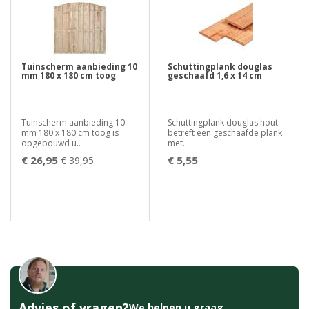
Tuinscherm aanbieding 10
Schuttingplank douglas
mm 180 x 180 cm toog
geschaafd 1,6 x 14 cm
Tuinscherm aanbieding 10
Schuttingplank douglas hout
mm 180 x 180 cm toog is
betreft een geschaafde plank
opgebouwd u..
met..
€ 26,95
€ 5,55
€ 39,95
Advies of vragen?
We helpen u graag