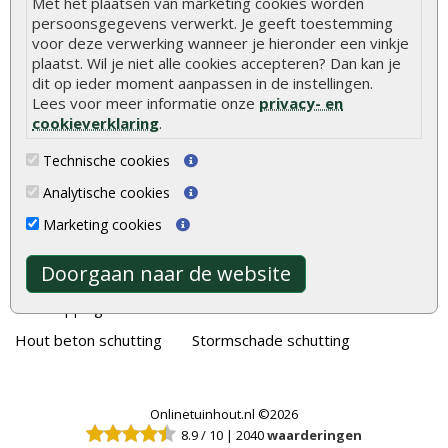
Met het plaatsen van marketing cookies worden
persoonsgegevens verwerkt. Je geeft toestemming
voor deze verwerking wanneer je hieronder een vinkje
Alle populaire categorieën
plaatst. Wil je niet alle cookies accepteren? Dan kan je
dit op ieder moment aanpassen in de instellingen.
Tuinhout
Tuindeuren
Lees voor meer informatie onze
privacy- en
Schutting
Tuinschermen
cookieverklaring
.
Vlonderplanken
Schuttingplanken
Technische cookies
Tuinpalen
Steigerplanken
Analytische cookies
Tuinhekken
Douglas hout
Marketing cookies
Tuinhuizen
Rabatdelen
Doorgaan naar de website
Blokhutten
Aanbiedingen
Overkappingen
Merken
Hout beton schutting
Stormschade schutting
Onlinetuinhout.nl ©2026
8.9
/
10
|
2040
waarderingen