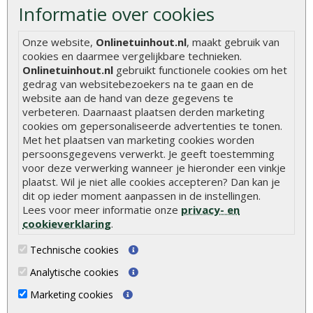
Informatie over cookies
Hoe betonpaal plaatsen
Hoe schutting plaatsen
Onze website,
Onlinetuinhout.nl
, maakt gebruik van
cookies en daarmee vergelijkbare technieken.
De 9 beste tuinschermen van Onlinetuinhout.nl
Onlinetuinhout.nl
gebruikt functionele cookies om het
gedrag van websitebezoekers na te gaan en de
Stijlvolle houtsoorten voor in de tuin
website aan de hand van deze gegevens te
Duurzame tuin
verbeteren. Daarnaast plaatsen derden marketing
cookies om gepersonaliseerde advertenties te tonen.
Welke palen voor een schapenhek
Met het plaatsen van marketing cookies worden
persoonsgegevens verwerkt. Je geeft toestemming
Alle populaire categorieën
voor deze verwerking wanneer je hieronder een vinkje
plaatst. Wil je niet alle cookies accepteren? Dan kan je
Tuinhout
Tuindeuren
dit op ieder moment aanpassen in de instellingen.
Lees voor meer informatie onze
privacy- en
Schutting
Tuinschermen
cookieverklaring
.
Vlonderplanken
Schuttingplanken
Technische cookies
Tuinpalen
Steigerplanken
Analytische cookies
Tuinhekken
Douglas hout
Marketing cookies
Tuinhuizen
Rabatdelen