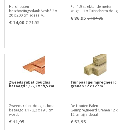
Hardhouten
Per 1.9 strekkende meter
beschoeiingsplank Azobé 2 x
krijgt u: 1 x Tuinscherm doug..
20 x 200 cm, ideaal v..
€ 86,95
€ 104,95
€ 14,00
€ 21,55
Zweeds rabat douglas
Tuinpaal geïmpregneerd
bezaagd 1,1-2,2 x 19,5 cm
grenen 12 x 12 cm
Zweeds rabat douglas hout
De Houten Palen
bezaagd 1,1 - 2,2 x 19,5 cm
Geïmpregneerd Grenen 12 x
wordt ..
12 cm zijn ideaal ..
€ 11,95
€ 53,95