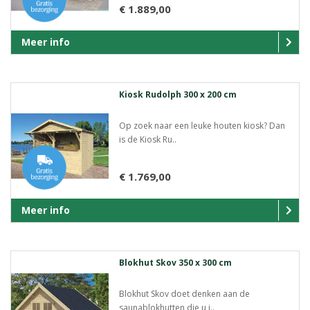
€ 1.889,00
Meer info
Kiosk Rudolph 300 x 200 cm
Op zoek naar een leuke houten kiosk? Dan
is de Kiosk Ru..
€ 1.769,00
Meer info
Blokhut Skov 350 x 300 cm
Blokhut Skov doet denken aan de
saunablokhutten die u i..