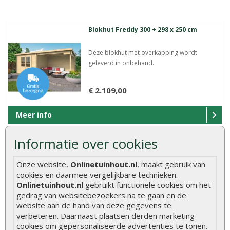
Blokhut Freddy 300 + 298 x 250 cm
Deze blokhut met overkapping wordt
geleverd in onbehand..
€ 2.109,00
Meer info
Informatie over cookies
Blokhut Chappo 300 + 298 x 300 cm
Onze website,
Onlinetuinhout.nl
, maakt gebruik van
cookies en daarmee vergelijkbare technieken.
Dit klassieke modele met overkapping staat
Onlinetuinhout.nl
gebruikt functionele cookies om het
garant voor ..
gedrag van websitebezoekers na te gaan en de
website aan de hand van deze gegevens te
€ 2.179,00
verbeteren. Daarnaast plaatsen derden marketing
cookies om gepersonaliseerde advertenties te tonen.