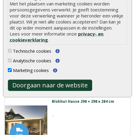
Met het plaatsen van marketing cookies worden
Meer info
persoonsgegevens verwerkt. Je geeft toestemming
voor deze verwerking wanneer je hieronder een vinkje
plaatst. Wil je niet alle cookies accepteren? Dan kan je
dit op ieder moment aanpassen in de instellingen.
Blokhut Brenda 275 + 250 x 275 cm
Lees voor meer informatie onze
privacy- en
cookieverklaring
.
Blokhut Brenda betreft een compacte
blokhut met toch ze..
Technische cookies
Analytische cookies
€ 2.439,00
Marketing cookies
Meer info
Doorgaan naar de website
Blokhut Hasse 298 + 298 x 284 cm
..