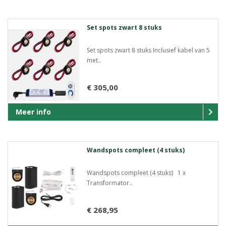
Set spots zwart 8 stuks
Set spots zwart 8 stuks Inclusief kabel van 5
met..
€ 305,00
Meer info
Wandspots compleet (4 stuks)
Wandspots compleet (4 stuks) 1 x
Transformator..
€ 268,95