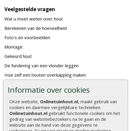
Veelgestelde vragen
Wat u moet weten over hout
Berekenen van de hoeveelheid
Foto's en voorbeelden
Montage
Gekeurd hout
De fundering van een vlonder leggen
Hoe zelf een houten overkapping maken
Hoe zelf een vlonder leggen
Informatie over cookies
Hoe betonpaal plaatsen
Onze website,
Onlinetuinhout.nl
, maakt gebruik van
Hoe schutting plaatsen
cookies en daarmee vergelijkbare technieken.
Onlinetuinhout.nl
gebruikt functionele cookies om het
De 9 beste tuinschermen van Onlinetuinhout.nl
gedrag van websitebezoekers na te gaan en de
Stijlvolle houtsoorten voor in de tuin
website aan de hand van deze gegevens te
verbeteren. Daarnaast plaatsen derden marketing