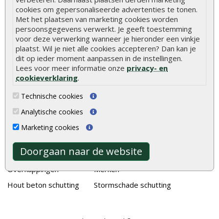
Duurzame tuin
cookies om gepersonaliseerde advertenties te tonen.
Welke palen voor een schapenhek
Met het plaatsen van marketing cookies worden
persoonsgegevens verwerkt. Je geeft toestemming
voor deze verwerking wanneer je hieronder een vinkje
Alle populaire categorieën
plaatst. Wil je niet alle cookies accepteren? Dan kan je
dit op ieder moment aanpassen in de instellingen.
Tuinhout
Tuindeuren
Lees voor meer informatie onze
privacy- en
Schutting
Tuinschermen
cookieverklaring
.
Vlonderplanken
Schuttingplanken
Technische cookies
Tuinpalen
Steigerplanken
Analytische cookies
Tuinhekken
Douglas hout
Marketing cookies
Tuinhuizen
Rabatdelen
Doorgaan naar de website
Blokhutten
Aanbiedingen
Overkappingen
Merken
Hout beton schutting
Stormschade schutting