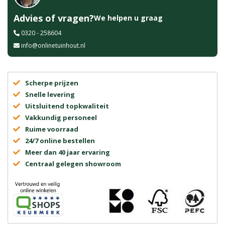
Advies of vragen?
We helpen u graag
0320 - 258604
info@onlinetuinhout.nl
Scherpe prijzen
Snelle levering
Uitsluitend topkwaliteit
Vakkundig personeel
Ruime voorraad
24/7 online bestellen
Meer dan 40 jaar ervaring
Centraal gelegen showroom