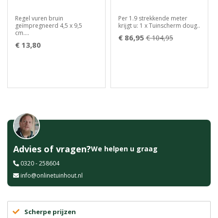
Regel vuren bruin
Per 1.9 strekkende meter
geïmpregneerd 4,5 x 9,5
krijgt u: 1 x Tuinscherm doug..
cm....
€ 86,95
€ 104,95
€ 13,80
Advies of vragen?
We helpen u graag
0320 - 258604
info@onlinetuinhout.nl
Scherpe prijzen