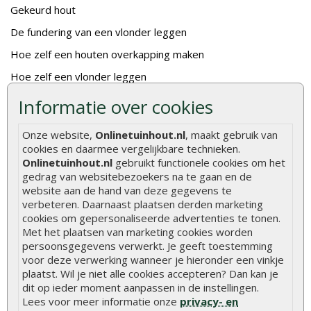
Gekeurd hout
De fundering van een vlonder leggen
Hoe zelf een houten overkapping maken
Hoe zelf een vlonder leggen
Informatie over cookies
Hoe betonpaal plaatsen
Hoe schutting plaatsen
Onze website,
Onlinetuinhout.nl
, maakt gebruik van
De 9 beste tuinschermen van Onlinetuinhout.nl
cookies en daarmee vergelijkbare technieken.
Onlinetuinhout.nl
gebruikt functionele cookies om het
Stijlvolle houtsoorten voor in de tuin
gedrag van websitebezoekers na te gaan en de
website aan de hand van deze gegevens te
Duurzame tuin
verbeteren. Daarnaast plaatsen derden marketing
Welke palen voor een schapenhek
cookies om gepersonaliseerde advertenties te tonen.
Met het plaatsen van marketing cookies worden
persoonsgegevens verwerkt. Je geeft toestemming
Alle populaire categorieën
voor deze verwerking wanneer je hieronder een vinkje
Tuinhout
Tuindeuren
plaatst. Wil je niet alle cookies accepteren? Dan kan je
dit op ieder moment aanpassen in de instellingen.
Schutting
Tuinschermen
Lees voor meer informatie onze
privacy- en