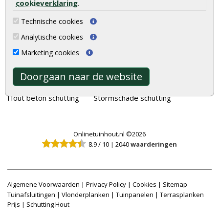
cookieverklaring
.
Vlonderplanken
Schuttingplanken
Tuinpalen
Steigerplanken
Technische cookies
Tuinhekken
Douglas hout
Analytische cookies
Tuinhuizen
Rabatdelen
Marketing cookies
Blokhutten
Aanbiedingen
Doorgaan naar de website
Overkappingen
Merken
Hout beton schutting
Stormschade schutting
Onlinetuinhout.nl ©2026
8.9
/
10
|
2040
waarderingen
Algemene Voorwaarden
|
Privacy Policy
|
Cookies
|
Sitemap
Tuinafsluitingen
|
Vlonderplanken
|
Tuinpanelen
|
Terrasplanken
Prijs
|
Schutting Hout