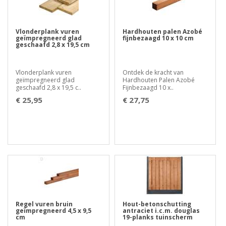
Vlonderplank vuren
Hardhouten palen Azobé
geïmpregneerd glad
fijnbezaagd 10 x 10 cm
geschaafd 2,8 x 19,5 cm
Vlonderplank vuren
Ontdek de kracht van
geïmpregneerd glad
Hardhouten Palen Azobé
geschaafd 2,8 x 19,5 c..
Fijnbezaagd 10 x..
€ 25,95
€ 27,75
Regel vuren bruin
Hout-betonschutting
geïmpregneerd 4,5 x 9,5
antraciet i.c.m. douglas
cm
19-planks tuinscherm