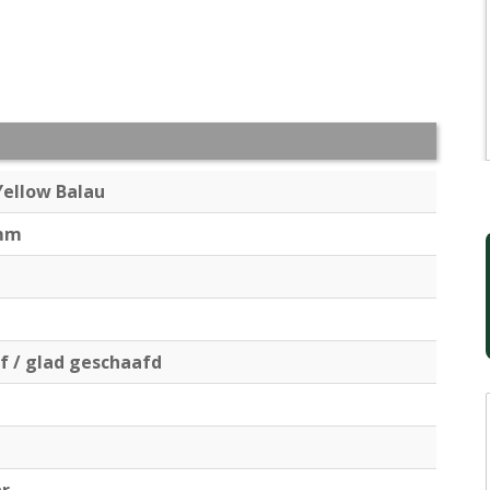
Yellow Balau
 mm
ëf / glad geschaafd