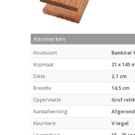
Kenmerken
Houtsoort
Bankirai 
Kopmaat
21 x 145
Dikte
2,1 cm
Breedte
14,5 cm
Oppervlakte
Grof reli
Randafwerking
Afgerond
Keurmerk
V-legal