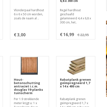
6,8 x 300 cm
Vlonderpaal hardhout
Regel hardhout
6 x 6 x 50 cm worden,
geschaafd
zoals de naam al ..
gelamineerd 4,4 x 6,8 x
300 cm, het..
€ 16,99
€ 3,00
€ 22,95
Hout-
Rabatplank grenen
betonschutting
geïmpregneerd 1,7
antraciet i.c.m.
x 14 x 400 cm
douglas 19-planks
tuinscherm
Per 1.9 strekkende
Rabatplank grenen
meter krijgt u: 1 x
geïmpregneerd 1,7 x