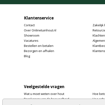
Klantenservice
Contact
Zakelijk 
Over Onlinetuinhout.nl
Retourz
Showroom
Klachte
Vacatures
Algemen
Bestellen en betalen
Klantbe
Bezorgen en afhalen
Klantens
Blog
Veelgestelde vragen
Wat u moet weten over hout
Hoe bet
Berekenen van de hoeveelheid
Hoe schu
Foto's en voorbeelden
De 9 bes