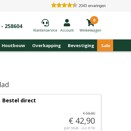
2040
ervaringen
0
 - 258604
Klantenservice
Account
Winkelwagen
Houtbouw
Overkapping
Bevestiging
Sale
lad
Bestel direct
€ 58,80
€ 42,90
per stuk
incl BTW