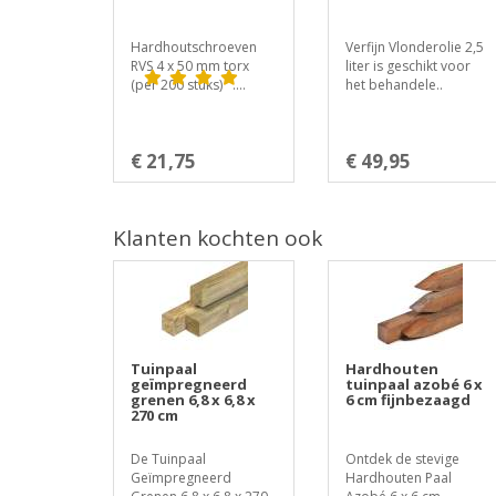
Hardhoutschroeven
Verfijn Vlonderolie 2,5
RVS 4 x 50 mm torx
liter is geschikt voor
(per 200 stuks) ....
het behandele..
€ 21,75
€ 49,95
Klanten kochten ook
Tuinpaal
Hardhouten
geïmpregneerd
tuinpaal azobé 6 x
grenen 6,8 x 6,8 x
6 cm fijnbezaagd
270 cm
De Tuinpaal
Ontdek de stevige
Geïmpregneerd
Hardhouten Paal