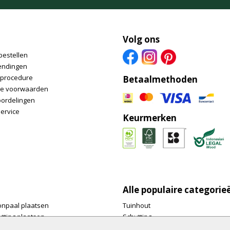
Volg ons
bestellen
endingen
nprocedure
Betaalmethoden
e voorwaarden
oordelingen
ervice
Keurmerken
Alle populaire categorie
onpaal plaatsen
Tuinhout
tting plaatsen
Schutting
te tuinschermen van
Vlonderplanken