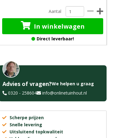
Aantal
In winkelwagen
Direct leverbaar!
Advies of vragen?
We helpen u graag
0320 - 258604
info@onlinetuinhout.nl
Scherpe prijzen
Snelle levering
Uitsluitend topkwaliteit