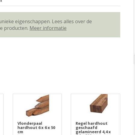
ar
unieke eigenschappen. Lees alles over de
ze producten.
Meer informatie
Vlonderpaal
Regel hardhout
hardhout 6 x 6 x 50
geschaafd
cm
gelamineerd 4,4 x