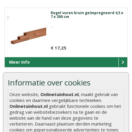
Regel vuren bruin geïmpregneerd 4,5 x
7 x 300 cm
..
€ 17,25
Meer info
Informatie over cookies
Regel vuren bruin geïmpregneerd 4,5 x
7 x 330 cm
Onze website,
Onlinetuinhout.nl
, maakt gebruik van
..
cookies en daarmee vergelijkbare technieken.
Onlinetuinhout.nl
gebruikt functionele cookies om het
gedrag van websitebezoekers na te gaan en de
website aan de hand van deze gegevens te
€ 19,00
verbeteren. Daarnaast plaatsen derden marketing
cookies om gepersonaliseerde advertenties te tonen.