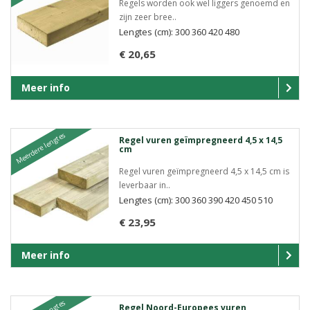
Regels worden ook wel liggers genoemd en
zijn zeer bree..
Lengtes (cm): 300 360 420 480
€ 20,65
Meer info
Meerdere lengtes
Regel vuren geïmpregneerd 4,5 x 14,5
cm
Regel vuren geïmpregneerd 4,5 x 14,5 cm is
leverbaar in..
Lengtes (cm): 300 360 390 420 450 510
€ 23,95
Meer info
Regel Noord-Europees vuren