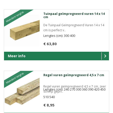
Meerdere lengtes
Tuinpaal geïmpregneerd vuren 14 x 14
cm
De Tuinpaal Geïmpregneerd Vuren 14 x 14
cm is perfect v..
Lengtes (cm): 300 400
€ 63,80
Meer info
Meerdere lengtes
Regel vuren geïmpregneerd 4,5 x 7 cm
Regel vuren geïmpregneerd 4,5 x 7 cm, zeer
Lengtes (cm): 240 270 300 360 390 420 450
scherp gepri..
510 540
€ 8,95