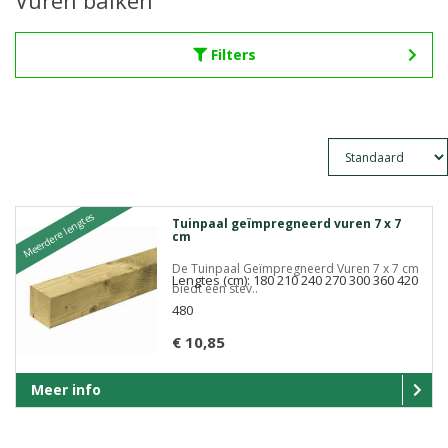
Vuren balken
Filters
Meerdere lengtes
Tuinpaal geïmpregneerd vuren 7 x 7
cm
De Tuinpaal Geïmpregneerd Vuren 7 x 7 cm
Lengtes (cm): 180 210 240 270 300 360 420
biedt een stev..
480
€ 10,85
Meer info