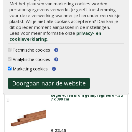
Meer info
Met het plaatsen van marketing cookies worden
persoonsgegevens verwerkt. Je geeft toestemming
voor deze verwerking wanneer je hieronder een vinkje
plaatst. Wil je niet alle cookies accepteren? Dan kan je
Regel vuren bruin geïmpregneerd 4,5 x
dit op ieder moment aanpassen in de instellingen.
7 x 360 cm
Lees voor meer informatie onze
privacy- en
..
cookieverklaring
.
Technische cookies
€ 20,70
Analytische cookies
Marketing cookies
Meer info
Doorgaan naar de website
Regel vuren bruin geïmpregneerd 4,5 x
7 x 390 cm
..
€ 22,45