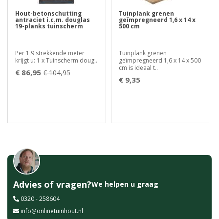
Hout-betonschutting
Tuinplank grenen
antraciet i.c.m. douglas
geïmpregneerd 1,6 x 14 x
19-planks tuinscherm
500 cm
Per 1.9 strekkende meter
Tuinplank grenen
krijgt u: 1 x Tuinscherm doug..
geïmpregneerd 1,6 x 14 x 500
cm is ideaal t..
€ 86,95
€ 104,95
€ 9,35
Advies of vragen?
We helpen u graag
0320 - 258604
info@onlinetuinhout.nl