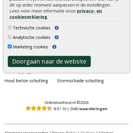
Tuinhout
Tuindeuren
dit op ieder moment aanpassen in de instellingen.
Lees voor meer informatie onze
privacy- en
Schutting
Tuinschermen
cookieverklaring
.
Vlonderplanken
Schuttingplanken
Technische cookies
Tuinpalen
Steigerplanken
Analytische cookies
Tuinhekken
Douglas hout
Marketing cookies
Tuinhuizen
Rabatdelen
Doorgaan naar de website
Blokhutten
Aanbiedingen
Overkappingen
Merken
Hout beton schutting
Stormschade schutting
Onlinetuinhout.nl ©2026
8.9
/
10
|
2040
waarderingen