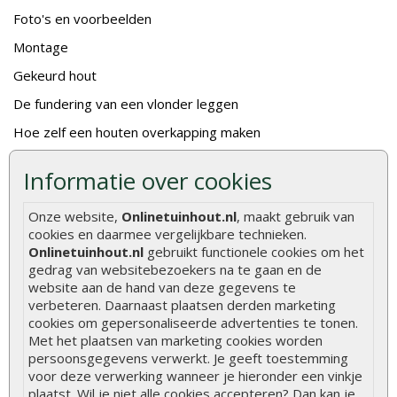
Foto's en voorbeelden
Montage
Gekeurd hout
De fundering van een vlonder leggen
Hoe zelf een houten overkapping maken
Hoe zelf een vlonder leggen
Informatie over cookies
Hoe betonpaal plaatsen
Onze website,
Onlinetuinhout.nl
, maakt gebruik van
Hoe schutting plaatsen
cookies en daarmee vergelijkbare technieken.
De 9 beste tuinschermen van Onlinetuinhout.nl
Onlinetuinhout.nl
gebruikt functionele cookies om het
gedrag van websitebezoekers na te gaan en de
Stijlvolle houtsoorten voor in de tuin
website aan de hand van deze gegevens te
verbeteren. Daarnaast plaatsen derden marketing
Duurzame tuin
cookies om gepersonaliseerde advertenties te tonen.
Welke palen voor een schapenhek
Met het plaatsen van marketing cookies worden
persoonsgegevens verwerkt. Je geeft toestemming
voor deze verwerking wanneer je hieronder een vinkje
Alle populaire categorieën
plaatst. Wil je niet alle cookies accepteren? Dan kan je