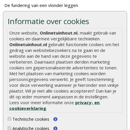
De fundering van een vlonder leggen
Hoe zelf een houten overkapping maken
Informatie over cookies
Hoe zelf een vlonder leggen
Onze website,
Onlinetuinhout.nl
, maakt gebruik van
Hoe betonpaal plaatsen
cookies en daarmee vergelijkbare technieken.
Hoe schutting plaatsen
Onlinetuinhout.nl
gebruikt functionele cookies om het
gedrag van websitebezoekers na te gaan en de
De 9 beste tuinschermen van Onlinetuinhout.nl
website aan de hand van deze gegevens te
verbeteren. Daarnaast plaatsen derden marketing
Stijlvolle houtsoorten voor in de tuin
cookies om gepersonaliseerde advertenties te tonen.
Duurzame tuin
Met het plaatsen van marketing cookies worden
persoonsgegevens verwerkt. Je geeft toestemming
Welke palen voor een schapenhek
voor deze verwerking wanneer je hieronder een vinkje
plaatst. Wil je niet alle cookies accepteren? Dan kan je
Alle populaire categorieën
dit op ieder moment aanpassen in de instellingen.
Lees voor meer informatie onze
privacy- en
Tuinhout
Tuindeuren
cookieverklaring
.
Schutting
Tuinschermen
Technische cookies
Vlonderplanken
Schuttingplanken
Analytische cookies