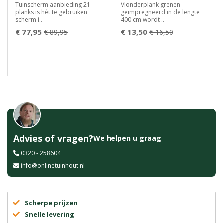
Tuinscherm aanbieding 21-
Vlonderplank grenen
planks is hét te gebruiken
geïmpregneerd in de lengte
scherm i..
400 cm wordt ..
€ 77,95
€ 13,50
€ 89,95
€ 16,50
Advies of vragen?
We helpen u graag
0320 - 258604
info@onlinetuinhout.nl
Scherpe prijzen
Snelle levering