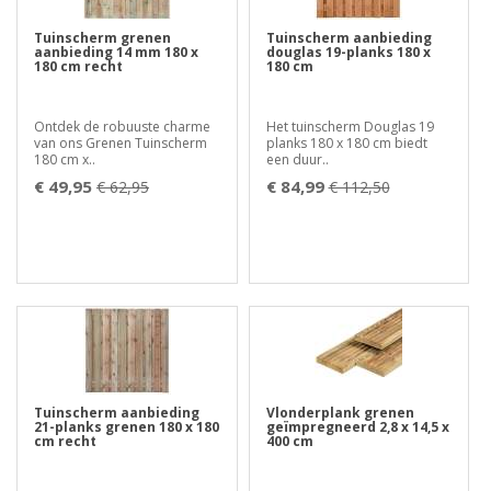
Tuinscherm grenen
Tuinscherm aanbieding
aanbieding 14 mm 180 x
douglas 19-planks 180 x
180 cm recht
180 cm
Ontdek de robuuste charme
Het tuinscherm Douglas 19
van ons Grenen Tuinscherm
planks 180 x 180 cm biedt
180 cm x..
een duur..
€ 49,95
€ 84,99
€ 62,95
€ 112,50
Tuinscherm aanbieding
Vlonderplank grenen
21-planks grenen 180 x 180
geïmpregneerd 2,8 x 14,5 x
cm recht
400 cm