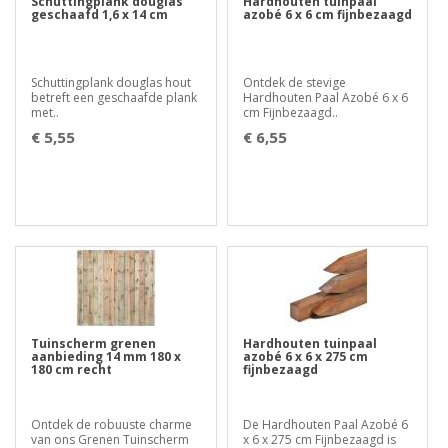
Schuttingplank douglas
Hardhouten tuinpaal
geschaafd 1,6 x 14 cm
azobé 6 x 6 cm fijnbezaagd
Schuttingplank douglas hout
Ontdek de stevige
betreft een geschaafde plank
Hardhouten Paal Azobé 6 x 6
met..
cm Fijnbezaagd..
€ 5,55
€ 6,55
Tuinscherm grenen
Hardhouten tuinpaal
aanbieding 14 mm 180 x
azobé 6 x 6 x 275 cm
180 cm recht
fijnbezaagd
Ontdek de robuuste charme
De Hardhouten Paal Azobé 6
van ons Grenen Tuinscherm
x 6 x 275 cm Fijnbezaagd is