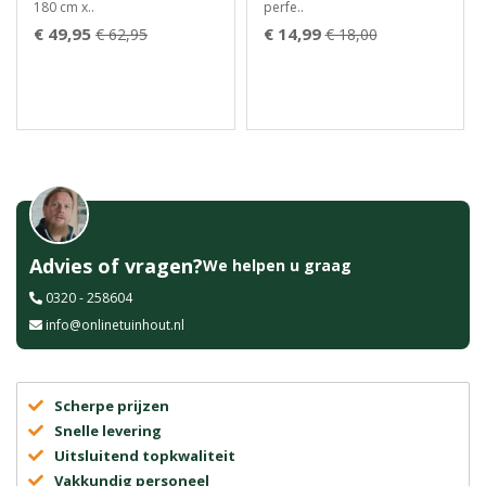
180 cm x..
perfe..
€ 49,95
€ 14,99
€ 62,95
€ 18,00
Advies of vragen?
We helpen u graag
0320 - 258604
info@onlinetuinhout.nl
Scherpe prijzen
Snelle levering
Uitsluitend topkwaliteit
Vakkundig personeel