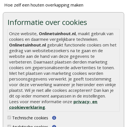
Hoe zelf een houten overkapping maken
Hoe zelf een vlonder leggen
Informatie over cookies
Hoe betonpaal plaatsen
Onze website,
Onlinetuinhout.nl
, maakt gebruik van
Hoe schutting plaatsen
cookies en daarmee vergelijkbare technieken.
De 9 beste tuinschermen van Onlinetuinhout.nl
Onlinetuinhout.nl
gebruikt functionele cookies om het
gedrag van websitebezoekers na te gaan en de
Stijlvolle houtsoorten voor in de tuin
website aan de hand van deze gegevens te
Duurzame tuin
verbeteren. Daarnaast plaatsen derden marketing
cookies om gepersonaliseerde advertenties te tonen.
Welke palen voor een schapenhek
Met het plaatsen van marketing cookies worden
persoonsgegevens verwerkt. Je geeft toestemming
Alle populaire categorieën
voor deze verwerking wanneer je hieronder een vinkje
plaatst. Wil je niet alle cookies accepteren? Dan kan je
Tuinhout
Tuindeuren
dit op ieder moment aanpassen in de instellingen.
Lees voor meer informatie onze
privacy- en
Schutting
Tuinschermen
cookieverklaring
.
Vlonderplanken
Schuttingplanken
Technische cookies
Tuinpalen
Steigerplanken
Analytische cookies