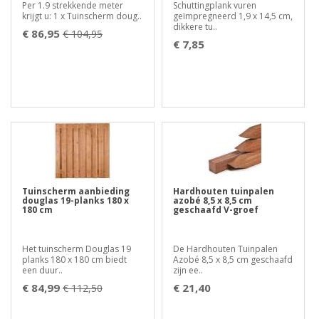
Per 1.9 strekkende meter
Schuttingplank vuren
krijgt u: 1 x Tuinscherm doug..
geïmpregneerd 1,9 x 14,5 cm,
dikkere tu..
€ 86,95
€ 104,95
€ 7,85
Tuinscherm aanbieding
Hardhouten tuinpalen
douglas 19-planks 180 x
azobé 8,5 x 8,5 cm
180 cm
geschaafd V-groef
Het tuinscherm Douglas 19
De Hardhouten Tuinpalen
planks 180 x 180 cm biedt
Azobé 8,5 x 8,5 cm geschaafd
een duur..
zijn ee..
€ 84,99
€ 21,40
€ 112,50