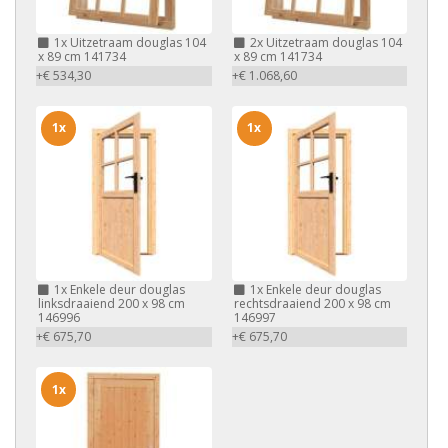
1x
Uitzetraam douglas 104
2x
Uitzetraam douglas 104
x 89 cm 141734
x 89 cm 141734
+€ 534,30
+€ 1.068,60
1x
1x
1x
Enkele deur douglas
1x
Enkele deur douglas
linksdraaiend 200 x 98 cm
rechtsdraaiend 200 x 98 cm
146996
146997
+€ 675,70
+€ 675,70
1x