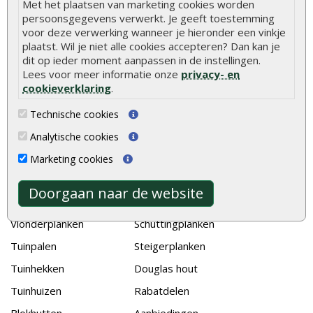
Met het plaatsen van marketing cookies worden
Hoe betonpaal plaatsen
persoonsgegevens verwerkt. Je geeft toestemming
Hoe schutting plaatsen
voor deze verwerking wanneer je hieronder een vinkje
plaatst. Wil je niet alle cookies accepteren? Dan kan je
De 9 beste tuinschermen van Onlinetuinhout.nl
dit op ieder moment aanpassen in de instellingen.
Lees voor meer informatie onze
privacy- en
Stijlvolle houtsoorten voor in de tuin
cookieverklaring
.
Duurzame tuin
Technische cookies
Welke palen voor een schapenhek
Analytische cookies
Alle populaire categorieën
Marketing cookies
Tuinhout
Tuindeuren
Doorgaan naar de website
Schutting
Tuinschermen
Vlonderplanken
Schuttingplanken
Tuinpalen
Steigerplanken
Tuinhekken
Douglas hout
Tuinhuizen
Rabatdelen
Blokhutten
Aanbiedingen