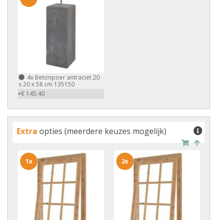
4x
Betonpoer antraciet 20
x 20 x 58 cm 135150
+€ 145,40
Extra
opties (meerdere keuzes mogelijk)
1x
2x