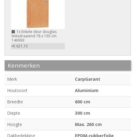
1x
Enkele deur douglas
linksdraaiend 78 x 193 cm
146993
+€ 621,15
Kenmerken
Merk
CarpGarant
Houtsoort
Aluminium
Breedte
600 cm
Diepte
300 cm
Hoogte
Max. 260 cm
Dakbedekking
EPDM-rubberfolie