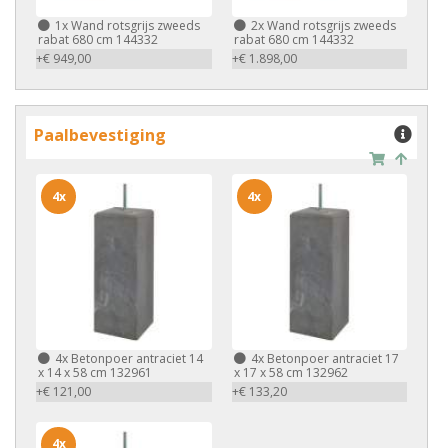
1x
Wand rotsgrijs zweeds
2x
Wand rotsgrijs zweeds
rabat 680 cm 144332
rabat 680 cm 144332
+€ 949,00
+€ 1.898,00
Paalbevestiging
4x
4x
4x
Betonpoer antraciet 14
4x
Betonpoer antraciet 17
x 14 x 58 cm 132961
x 17 x 58 cm 132962
+€ 121,00
+€ 133,20
4x