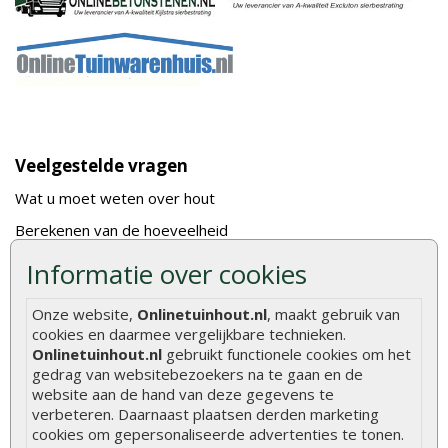
Veelgestelde vragen
Wat u moet weten over hout
Berekenen van de hoeveelheid
Foto's en voorbeelden
Informatie over cookies
Montage
Onze website,
Onlinetuinhout.nl
, maakt gebruik van
Gekeurd hout
cookies en daarmee vergelijkbare technieken.
Onlinetuinhout.nl
gebruikt functionele cookies om het
De fundering van een vlonder leggen
gedrag van websitebezoekers na te gaan en de
Hoe zelf een houten overkapping maken
website aan de hand van deze gegevens te
verbeteren. Daarnaast plaatsen derden marketing
Hoe zelf een vlonder leggen
cookies om gepersonaliseerde advertenties te tonen.