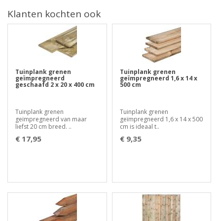
Klanten kochten ook
Tuinplank grenen
Tuinplank grenen
geïmpregneerd
geïmpregneerd 1,6 x 14 x
geschaafd 2 x 20 x 400 cm
500 cm
Tuinplank grenen
Tuinplank grenen
geïmpregneerd van maar
geïmpregneerd 1,6 x 14 x 500
liefst 20 cm breed. ..
cm is ideaal t..
€ 17,95
€ 9,35