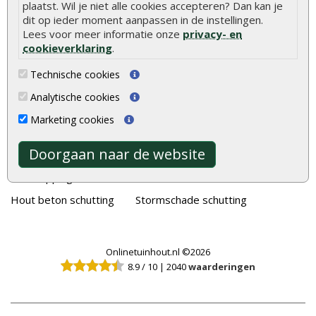
plaatst. Wil je niet alle cookies accepteren? Dan kan je
Tuinhout
Tuindeuren
dit op ieder moment aanpassen in de instellingen.
Lees voor meer informatie onze
privacy- en
Schutting
Tuinschermen
cookieverklaring
.
Vlonderplanken
Schuttingplanken
Technische cookies
Tuinpalen
Steigerplanken
Analytische cookies
Tuinhekken
Douglas hout
Marketing cookies
Tuinhuizen
Rabatdelen
Doorgaan naar de website
Blokhutten
Aanbiedingen
Overkappingen
Merken
Hout beton schutting
Stormschade schutting
Onlinetuinhout.nl ©2026
8.9
/
10
|
2040
waarderingen