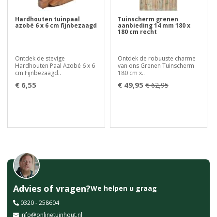
Hardhouten tuinpaal
Tuinscherm grenen
azobé 6 x 6 cm fijnbezaagd
aanbieding 14 mm 180 x
180 cm recht
Ontdek de stevige
Ontdek de robuuste charme
Hardhouten Paal Azobé 6 x 6
van ons Grenen Tuinscherm
cm Fijnbezaagd..
180 cm x..
€ 6,55
€ 49,95
€ 62,95
Advies of vragen?
We helpen u graag
0320 - 258604
info@onlinetuinhout.nl