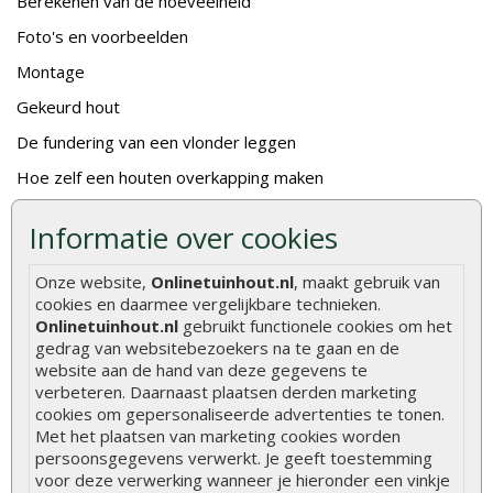
Berekenen van de hoeveelheid
Foto's en voorbeelden
Montage
Gekeurd hout
De fundering van een vlonder leggen
Hoe zelf een houten overkapping maken
Hoe zelf een vlonder leggen
Informatie over cookies
Hoe betonpaal plaatsen
Onze website,
Onlinetuinhout.nl
, maakt gebruik van
Hoe schutting plaatsen
cookies en daarmee vergelijkbare technieken.
De 9 beste tuinschermen van Onlinetuinhout.nl
Onlinetuinhout.nl
gebruikt functionele cookies om het
gedrag van websitebezoekers na te gaan en de
Stijlvolle houtsoorten voor in de tuin
website aan de hand van deze gegevens te
verbeteren. Daarnaast plaatsen derden marketing
Duurzame tuin
cookies om gepersonaliseerde advertenties te tonen.
Welke palen voor een schapenhek
Met het plaatsen van marketing cookies worden
persoonsgegevens verwerkt. Je geeft toestemming
voor deze verwerking wanneer je hieronder een vinkje
Alle populaire categorieën