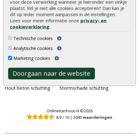
voor deze verwerking wanneer je hieronder een vinkje
plaatst. Wil je niet alle cookies accepteren? Dan kan je
Tuinhout
Tuindeuren
dit op ieder moment aanpassen in de instellingen.
Schutting
Tuinschermen
Lees voor meer informatie onze
privacy- en
cookieverklaring
.
Vlonderplanken
Schuttingplanken
Tuinpalen
Steigerplanken
Technische cookies
Tuinhekken
Douglas hout
Analytische cookies
Tuinhuizen
Rabatdelen
Marketing cookies
Blokhutten
Aanbiedingen
Doorgaan naar de website
Overkappingen
Merken
Hout beton schutting
Stormschade schutting
Onlinetuinhout.nl ©2026
8.9
/
10
|
2040
waarderingen