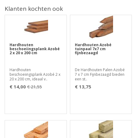
Klanten kochten ook
Hardhouten
Hardhouten Azobé
beschoeiingsplank Azobé
tuinpaal 7x7 cm
2 x 20 x 200 cm
fijnbezaagd
Hardhouten
De Hardhouten Palen Azobé
beschoeiingsplank Azobé 2 x
7 x 7 cm Fijnbezaagd bieden
20 x 200 cm, ideaal v..
een st..
€ 14,00
€ 13,75
€ 21,55