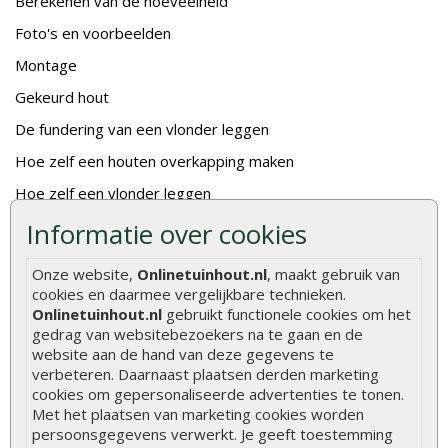
Berekenen van de hoeveelheid
Foto's en voorbeelden
Montage
Gekeurd hout
De fundering van een vlonder leggen
Hoe zelf een houten overkapping maken
Hoe zelf een vlonder leggen
Informatie over cookies
Hoe betonpaal plaatsen
Hoe schutting plaatsen
Onze website,
Onlinetuinhout.nl
, maakt gebruik van
cookies en daarmee vergelijkbare technieken.
De 9 beste tuinschermen van Onlinetuinhout.nl
Onlinetuinhout.nl
gebruikt functionele cookies om het
Stijlvolle houtsoorten voor in de tuin
gedrag van websitebezoekers na te gaan en de
website aan de hand van deze gegevens te
Duurzame tuin
verbeteren. Daarnaast plaatsen derden marketing
Welke palen voor een schapenhek
cookies om gepersonaliseerde advertenties te tonen.
Met het plaatsen van marketing cookies worden
persoonsgegevens verwerkt. Je geeft toestemming
Alle populaire categorieën