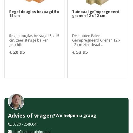
Regel douglas bezaagd 5 x
Tuinpaal geïmpregneerd
15 cm
grenen 12 x 12 cm
Regel douglas bezaagd 5 x 15
De Houten Palen
cm, zeer stevige balken
Geïmpregneerd Grenen 12 x
geschik..
12 cm zijn ideaal ..
€ 20,95
€ 53,95
Advies of vragen?
We helpen u graag
0320 - 258604
info@onlinetuinhout.nl