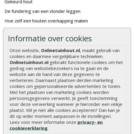
Gekeurd hout
De fundering van een vlonder leggen
Hoe zelf een houten overkapping maken
Hoe zelf een vlonder leggen
Informatie over cookies
Hoe betonpaal plaatsen
Onze website,
Onlinetuinhout.nl
, maakt gebruik van
Hoe schutting plaatsen
cookies en daarmee vergelijkbare technieken.
De 9 beste tuinschermen van Onlinetuinhout.nl
Onlinetuinhout.nl
gebruikt functionele cookies om het
gedrag van websitebezoekers na te gaan en de
Stijlvolle houtsoorten voor in de tuin
website aan de hand van deze gegevens te
Duurzame tuin
verbeteren. Daarnaast plaatsen derden marketing
cookies om gepersonaliseerde advertenties te tonen.
Welke palen voor een schapenhek
Met het plaatsen van marketing cookies worden
persoonsgegevens verwerkt. Je geeft toestemming
voor deze verwerking wanneer je hieronder een vinkje
Alle populaire categorieën
plaatst. Wil je niet alle cookies accepteren? Dan kan je
Tuinhout
Tuindeuren
dit op ieder moment aanpassen in de instellingen.
Lees voor meer informatie onze
privacy- en
Schutting
Tuinschermen
cookieverklaring
.
Vlonderplanken
Schuttingplanken