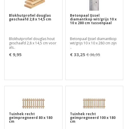
Blokhutprofiel douglas
Betonpaal IJssel
geschaafd 2,8 x 14,5 cm
diamantkop wit/grijs 10 x
10 x 280 cm tussenpaal
Blokhutprofiel douglas hout
Betonpaal IJssel diamantkop
geschaafd 2,8 x 14,5 cm voor
wit/grijs 10 x 10 x 280 cm zijn
als..
..
€ 9,95
€ 33,25
€ 36,95
Tuinhek recht
Tuinhek recht
geïmpregneerd 80 x 180
geïmpregneerd 100 x 180
cm
cm