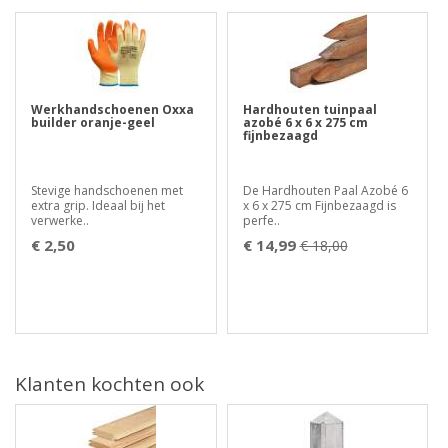
Werkhandschoenen Oxxa
Hardhouten tuinpaal
builder oranje-geel
azobé 6 x 6 x 275 cm
fijnbezaagd
Stevige handschoenen met
De Hardhouten Paal Azobé 6
extra grip. Ideaal bij het
x 6 x 275 cm Fijnbezaagd is
verwerke..
perfe..
€ 2,50
€ 14,99
€ 18,00
Klanten kochten ook