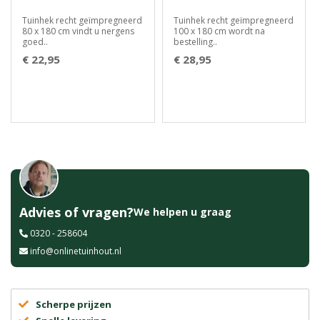
Tuinhek recht geïmpregneerd
Tuinhek recht geïmpregneerd
80 x 180 cm vindt u nergens
100 x 180 cm wordt na
goed..
bestelling..
€ 22,95
€ 28,95
Advies of vragen?
We helpen u graag
0320 - 258604
info@onlinetuinhout.nl
Scherpe prijzen