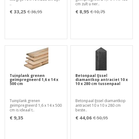
..
cm zult u ner..
€ 33,25
€ 8,95
€ 36,95
€ 10,75
Tuinplank grenen
Betonpaal IJssel
geïmpregneerd 1,6 x 14 x
diamantkop antraciet 10 x
500 cm
10 x 280 cm tussenpaal
Tuinplank grenen
Betonpaal IJssel diamantkop
geïmpregneerd 1,6 x 14 x 500
antraciet 10 x 10 x 280 cm
cm is ideaal t..
beste..
€ 9,35
€ 44,06
€ 50,95