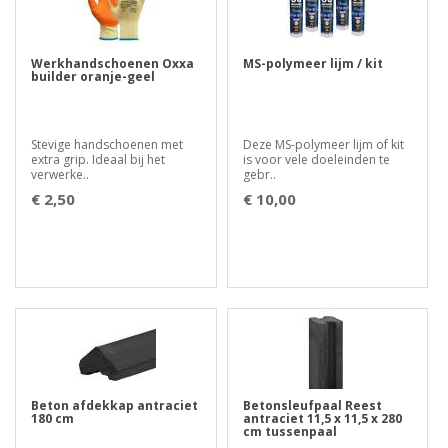
Werkhandschoenen Oxxa
MS-polymeer lijm / kit
builder oranje-geel
Stevige handschoenen met
Deze MS-polymeer lijm of kit
extra grip. Ideaal bij het
is voor vele doeleinden te
verwerke..
gebr..
€ 2,50
€ 10,00
Beton afdekkap antraciet
Betonsleufpaal Reest
180 cm
antraciet 11,5 x 11,5 x 280
cm tussenpaal