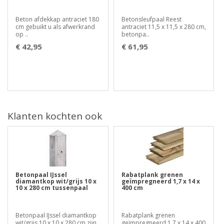
Beton afdekkap antraciet 180
Betonsleufpaal Reest
cm gebuikt u als afwerkrand
antraciet 11,5 x 11,5 x 280 cm,
op ..
betonpa..
€ 42,95
€ 61,95
Klanten kochten ook
Betonpaal IJssel
Rabatplank grenen
diamantkop wit/grijs 10 x
geïmpregneerd 1,7 x 14 x
10 x 280 cm tussenpaal
400 cm
Betonpaal IJssel diamantkop
Rabatplank grenen
wit/grijs 10 x 10 x 280 cm zijn
geïmpregneerd 1,7 x 14 x 400