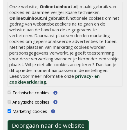
Hoe schutting plaatsen
Onze website,
Onlinetuinhout.nl
, maakt gebruik van
cookies en daarmee vergelijkbare technieken.
De 9 beste tuinschermen van Onlinetuinhout.nl
Onlinetuinhout.nl
gebruikt functionele cookies om het
gedrag van websitebezoekers na te gaan en de
Stijlvolle houtsoorten voor in de tuin
website aan de hand van deze gegevens te
Duurzame tuin
verbeteren. Daarnaast plaatsen derden marketing
cookies om gepersonaliseerde advertenties te tonen.
Welke palen voor een schapenhek
Met het plaatsen van marketing cookies worden
persoonsgegevens verwerkt. Je geeft toestemming
Alle populaire categorieën
voor deze verwerking wanneer je hieronder een vinkje
plaatst. Wil je niet alle cookies accepteren? Dan kan je
Tuinhout
Tuindeuren
dit op ieder moment aanpassen in de instellingen.
Lees voor meer informatie onze
privacy- en
Schutting
Tuinschermen
cookieverklaring
.
Vlonderplanken
Schuttingplanken
Technische cookies
Tuinpalen
Steigerplanken
Analytische cookies
Tuinhekken
Douglas hout
Marketing cookies
Tuinhuizen
Rabatdelen
Blokhutten
Aanbiedingen
Doorgaan naar de website