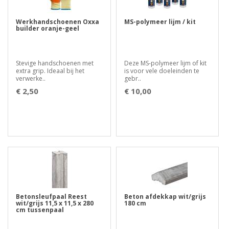
Werkhandschoenen Oxxa
MS-polymeer lijm / kit
builder oranje-geel
Stevige handschoenen met
Deze MS-polymeer lijm of kit
extra grip. Ideaal bij het
is voor vele doeleinden te
verwerke..
gebr..
€ 2,50
€ 10,00
Betonsleufpaal Reest
Beton afdekkap wit/grijs
wit/grijs 11,5 x 11,5 x 280
180 cm
cm tussenpaal