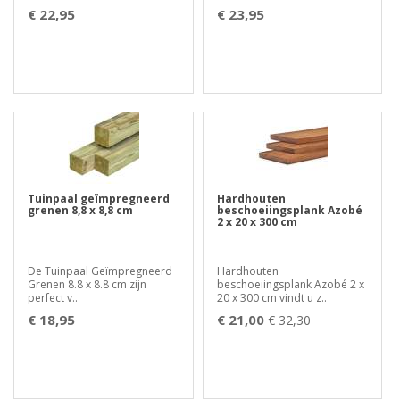
€ 22,95
€ 23,95
Tuinpaal geïmpregneerd
Hardhouten
grenen 8,8 x 8,8 cm
beschoeiingsplank Azobé
2 x 20 x 300 cm
De Tuinpaal Geïmpregneerd
Hardhouten
Grenen 8.8 x 8.8 cm zijn
beschoeiingsplank Azobé 2 x
perfect v..
20 x 300 cm vindt u z..
€ 18,95
€ 21,00
€ 32,30