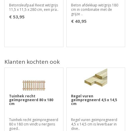
Betonsleufpaal Reest wit/grijs
Beton afdekkap wit/grijs 180
11,5 x 11,5 x 280 cm, een pra..
cm in combinatie met de
grijze ..
€ 53,95
€ 40,95
Klanten kochten ook
Tuinhek recht
Regel vuren
geïmpregneerd 80 x 180
geïmpregneerd 4,5 x 14,5
cm
cm
Tuinhek recht geïmpregneerd
Regel vuren geïmpregneerd
80 x 180 cm vindt u nergens
4,5 x 14,5 cm is leverbaar in
goed..
dive..