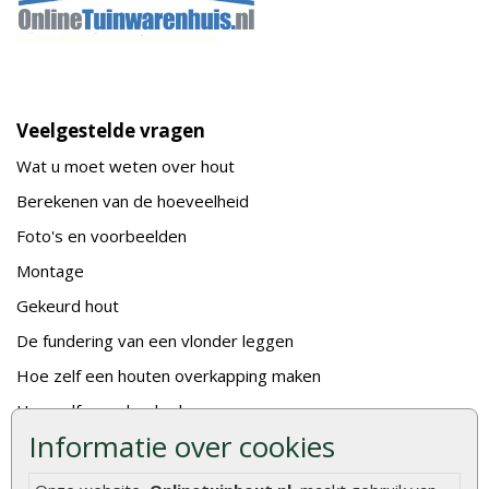
Veelgestelde vragen
Wat u moet weten over hout
Berekenen van de hoeveelheid
Foto's en voorbeelden
Montage
Gekeurd hout
De fundering van een vlonder leggen
Hoe zelf een houten overkapping maken
Hoe zelf een vlonder leggen
Informatie over cookies
Hoe betonpaal plaatsen
Hoe schutting plaatsen