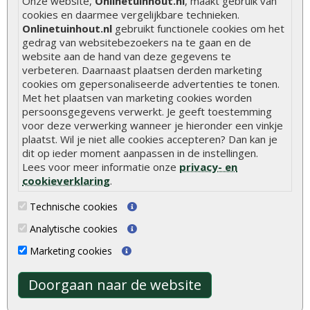
Onze website,
Onlinetuinhout.nl
, maakt gebruik van
cookies en daarmee vergelijkbare technieken.
De 9 beste tuinschermen van Onlinetuinhout.nl
Onlinetuinhout.nl
gebruikt functionele cookies om het
Stijlvolle houtsoorten voor in de tuin
gedrag van websitebezoekers na te gaan en de
website aan de hand van deze gegevens te
Duurzame tuin
verbeteren. Daarnaast plaatsen derden marketing
cookies om gepersonaliseerde advertenties te tonen.
Welke palen voor een schapenhek
Met het plaatsen van marketing cookies worden
persoonsgegevens verwerkt. Je geeft toestemming
Alle populaire categorieën
voor deze verwerking wanneer je hieronder een vinkje
plaatst. Wil je niet alle cookies accepteren? Dan kan je
Tuinhout
Tuindeuren
dit op ieder moment aanpassen in de instellingen.
Lees voor meer informatie onze
privacy- en
Schutting
Tuinschermen
cookieverklaring
.
Vlonderplanken
Schuttingplanken
Technische cookies
Tuinpalen
Steigerplanken
Analytische cookies
Tuinhekken
Douglas hout
Marketing cookies
Tuinhuizen
Rabatdelen
Blokhutten
Aanbiedingen
Doorgaan naar de website
Overkappingen
Merken