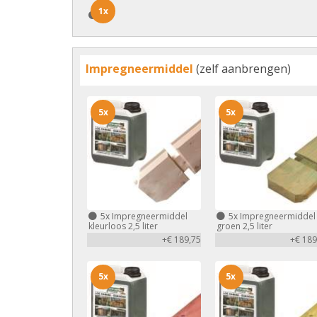
1x
1x
Impregneermiddel
(zelf aanbrengen)
5x
5x
5x
Impregneermiddel
5x
Impregneermiddel
kleurloos 2,5 liter
groen 2,5 liter
+€ 189,75
+€ 189
5x
5x