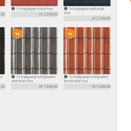
1x
Aquapan rood Ava
1x
Aquapan antraciet
Ava
,00
+€ 2.209,00
+€ 2.209,00
1x
1x
en
1x
Dakpanprofielplaten
1x
Dakpanprofielplaten
antraciet Ava
terracotta Ava
,00
+€ 1.849,00
+€ 1.849,00