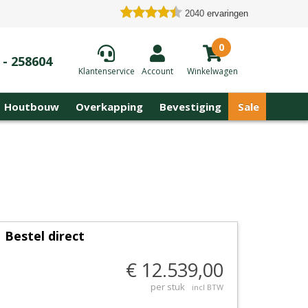
2040
ervaringen
0
 - 258604
Klantenservice
Account
Winkelwagen
Houtbouw
Overkapping
Bevestiging
Sale
Bestel direct
€ 12.539,00
per stuk
incl BTW