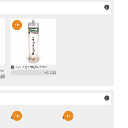
1x
1x
Beglazingskit wit
 ml
+€ 9,55
,60
1x
1x
1x
1x