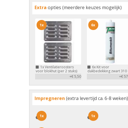
Extra
opties (meerdere keuzes mogelijk)
1x
6x
1x
Ventilatieroosters
6x
Kit voor
voor blokhut (per 2 stuks)
dakbedekking zwart 310
+€ 5,50
+€ 57
Impregneren
(extra levertijd ca. 6-8 weken)
1x
1x
1x
1x