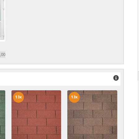
,00
13x
13x