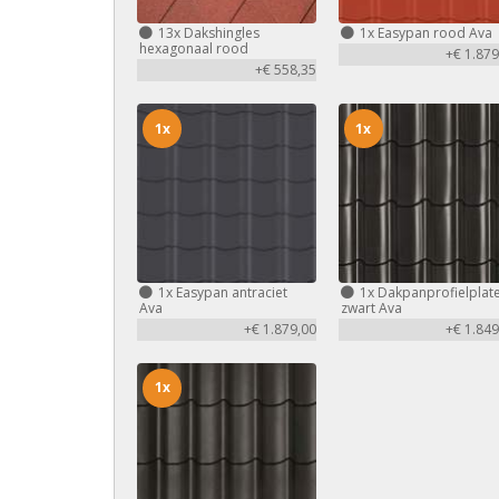
13x
Dakshingles
1x
Easypan rood Ava
hexagonaal rood
+€ 1.879
+€ 558,35
1x
1x
1x
Easypan antraciet
1x
Dakpanprofielplat
Ava
zwart Ava
+€ 1.879,00
+€ 1.849
1x