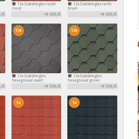
13x
Dakshingles recht
13x
Dakshingles recht
rood
bruin
,35
+€ 428,35
+€ 428,35
13x
13x
13x
Dakshingles
13x
Dakshingles
hexagonaal zwart
hexagonaal groen
,35
+€ 558,35
+€ 558,35
1x
1x