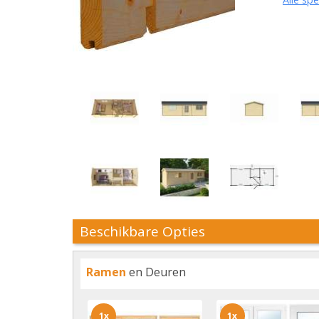
Beschikbare Opties
Ramen
en Deuren
1x
1x