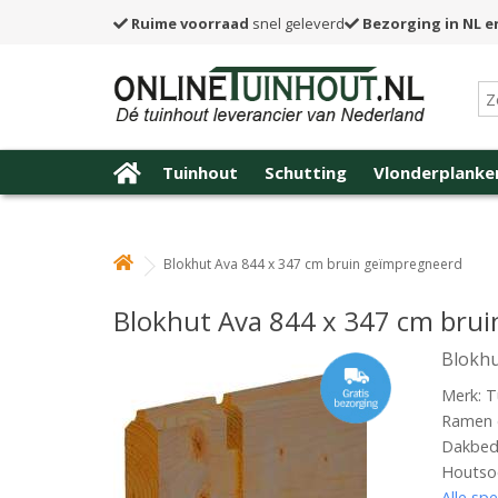
Ruime voorraad
snel geleverd
Bezorging in NL e
Tuinhout
Schutting
Vlonderplanke
Blokhut Ava 844 x 347 cm bruin geïmpregneerd
Blokhut Ava 844 x 347 cm bru
Blokhu
Merk: T
Ramen e
Dakbede
Houtsoo
Alle spe