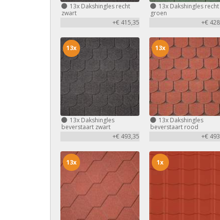
13x
Dakshingles recht
13x
Dakshingles recht
zwart
groen
+€ 415,35
+€ 428
13x
13x
13x
Dakshingles
13x
Dakshingles
beverstaart zwart
beverstaart rood
+€ 493,35
+€ 493
13x
1x