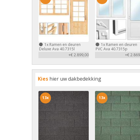
1x
Ramen en deuren
1x
Ramen en deuren
Deluxe Ava 40.7315l
PVC Ava 40.7315p
+€ 2.899,00
+€ 2.869
Kies
hier uw dakbedekking
13x
13x