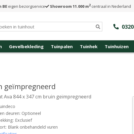
2
n BE
eigen bezorgservice
Showroom 11.000 m
centraal in Nederland
0320
n
Gevelbekleding
Tuinpalen
Tuinhek
Tuinhuizen
in geïmpregneerd
t Ava 844 x 347 cm bruin geïmpregneerd
uindeco
n deuren: Optioneel
kking: Exclusief
rt: Blank onbehandeld vuren
cificaties