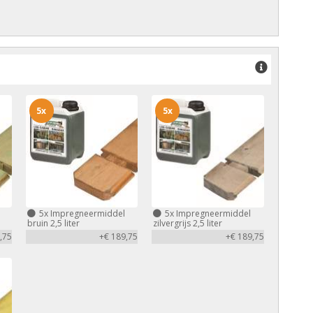
5x
5x
5x
Impregneermiddel
5x
Impregneermiddel
bruin 2,5 liter
zilvergrijs 2,5 liter
,75
+€ 189,75
+€ 189,75