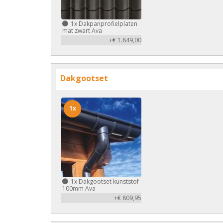
1x
Dakpanprofielplaten
mat zwart Ava
+€ 1.849,00
Dakgootset
1x
1x
Dakgootset kunststof
100mm Ava
+€ 809,95