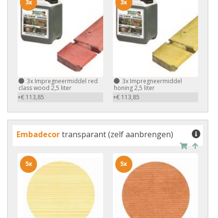
3x
3x
3x
Impregneermiddel red
3x
Impregneermiddel
class wood 2,5 liter
honing 2,5 liter
+€ 113,85
+€ 113,85
Embadecor
transparant (zelf aanbrengen)
5x
5x