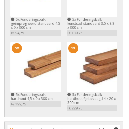
5x
Funderingsbalk
5x
Funderingsbalk
geïmpregneerd standaard 4,5
kunststof standaard 3,5 x 8,8
x 9 x 300 cm
x 300 cm
+€ 94,75
+€ 139,75
5x
5x
5x
Funderingsbalk
5x
Funderingsbalk
hardhout 4,5 x 9 x 300 cm
hardhout fijnbezaagd 4 x 20 x
300 cm
+€ 199,75
+€ 229,75