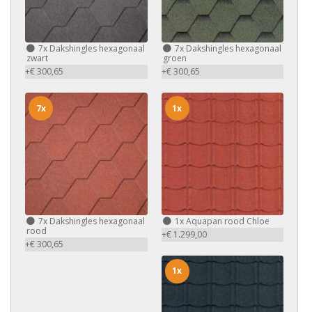
7x
Dakshingles hexagonaal
7x
Dakshingles hexagonaal
zwart
groen
+€ 300,65
+€ 300,65
7x
1x
7x
Dakshingles hexagonaal
1x
Aquapan rood Chloe
rood
+€ 1.299,00
+€ 300,65
1x