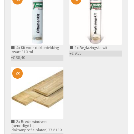
4x
Kit voor dakbedekking
1x
Beglazingskit wit
zwart 310 ml
+€ 9,55
+€ 38,40
2x
2x
Brede windveer
(benodigd bij
dakpanprofielplaten) 37.8139