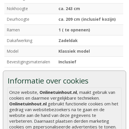
Nokhoogte
ca. 243 cm
Deurhoogte
ca. 209 cm (inclusief kozijn)
Ramen
1 ( te opnenen)
Dakafwerking
Zadeldak
Model
Klassiek model
Bevestigingsmaterialen
Inclusief
Informatie over cookies
Hout is een natuurlijk product met unieke
eigenschappen. Lees alles over de kenmerken en
Onze website,
Onlinetuinhout.nl
, maakt gebruik van
natuurlijke variaties van hout.
Meer informatie
cookies en daarmee vergelijkbare technieken.
Onlinetuinhout.nl
gebruikt functionele cookies om het
gedrag van websitebezoekers na te gaan en de
website aan de hand van deze gegevens te
Beoordelingen
verbeteren. Daarnaast plaatsen derden marketing
Er zijn geen beoordelingen voor dit product.
cookies om gepersonaliseerde advertenties te tonen.