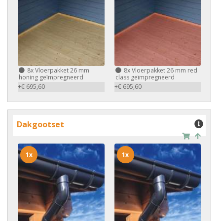
8x
Vloerpakket 26 mm
8x
Vloerpakket 26 mm red
honing geïmpregneerd
class geïmpregneerd
+€ 695,60
+€ 695,60
Dakgootset
1x
1x