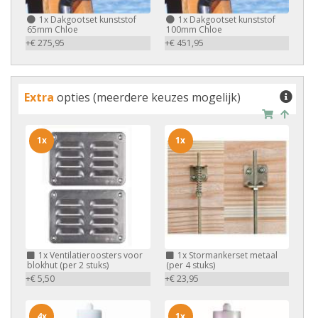
1x
Dakgootset kunststof
1x
Dakgootset kunststof
65mm Chloe
100mm Chloe
+€ 275,95
+€ 451,95
Extra
opties (meerdere keuzes mogelijk)
1x
1x
1x
Ventilatieroosters voor
1x
Stormankerset metaal
blokhut (per 2 stuks)
(per 4 stuks)
+€ 5,50
+€ 23,95
4x
1x