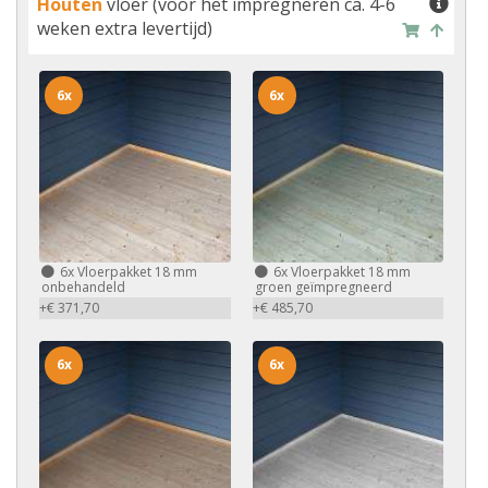
Houten
vloer (voor het impregneren ca. 4-6
weken extra levertijd)
6x
6x
6x
Vloerpakket 18 mm
6x
Vloerpakket 18 mm
onbehandeld
groen geïmpregneerd
+€ 371,70
+€ 485,70
6x
6x