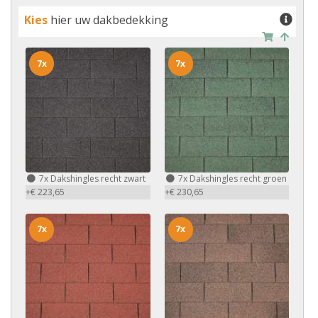
Kies
hier uw dakbedekking
7x
7x
7x
Dakshingles recht zwart
7x
Dakshingles recht groen
+€ 223,65
+€ 230,65
7x
7x