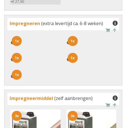
+€ 27,90
Impregneren
(extra levertijd ca. 6-8 weken)
1x
1x
1x
1x
1x
1x
1x
1x
1x
1x
Impregneermiddel
(zelf aanbrengen)
3x
3x