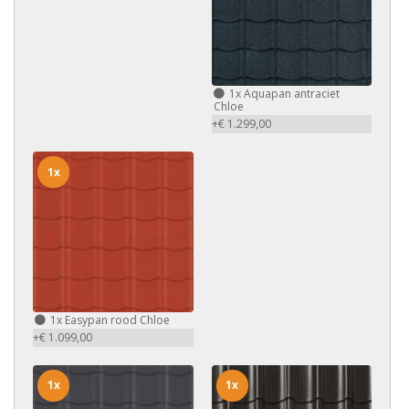
1x
Aquapan antraciet
Chloe
+€ 1.299,00
1x
1x
Easypan rood Chloe
+€ 1.099,00
1x
1x