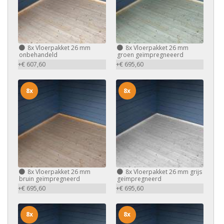
8x
Vloerpakket 26 mm
8x
Vloerpakket 26 mm
onbehandeld
groen geïmpregneeerd
+€ 607,60
+€ 695,60
8x
8x
8x
Vloerpakket 26 mm
8x
Vloerpakket 26 mm grijs
bruin geïmpregneerd
geïmpregneerd
+€ 695,60
+€ 695,60
8x
8x