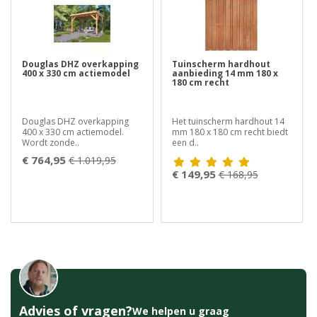
Douglas DHZ overkapping
Tuinscherm hardhout
400 x 330 cm actiemodel
aanbieding 14 mm 180 x
180 cm recht
Douglas DHZ overkapping
Het tuinscherm hardhout 14
400 x 330 cm actiemodel.
mm 180 x 180 cm recht biedt
Wordt zonde..
een d..
€ 764,95
€ 1.019,95
€ 149,95
€ 168,95
Advies of vragen?
We helpen u graag