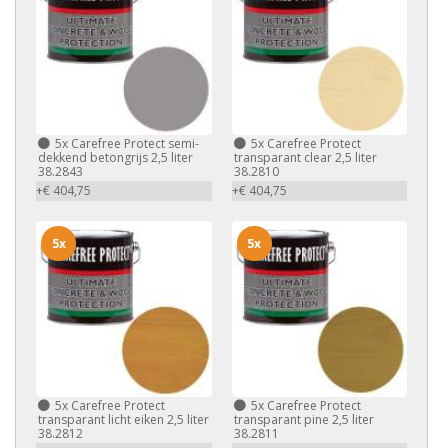
5x
Carefree Protect semi-
5x
Carefree Protect
dekkend betongrijs 2,5 liter
transparant clear 2,5 liter
38.2843
38.2810
+€ 404,75
+€ 404,75
5x
5x
5x
Carefree Protect
5x
Carefree Protect
transparant licht eiken 2,5 liter
transparant pine 2,5 liter
38.2812
38.2811