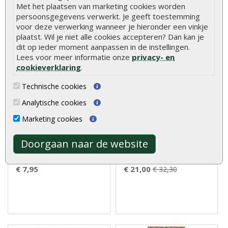
Met het plaatsen van marketing cookies worden
persoonsgegevens verwerkt. Je geeft toestemming
Geef beoordeling
voor deze verwerking wanneer je hieronder een vinkje
plaatst. Wil je niet alle cookies accepteren? Dan kan je
Klanten kochten ook
dit op ieder moment aanpassen in de instellingen.
Lees voor meer informatie onze
privacy- en
cookieverklaring
.
Technische cookies
Rabatplank vuren
Hardhouten
Analytische cookies
geïmpregneerd 1,9 x 14,5
beschoeiingsplank Azobé
cm
2 x 20 x 300 cm
Marketing cookies
Rabatplank vuren
Hardhouten
Doorgaan naar de website
geïmpregneerd 1,9 x 14,5 cm,
beschoeiingsplank Azobé 2 x
zeer stevige r..
20 x 300 cm vindt u z..
€ 7,95
€ 21,00
€ 32,30