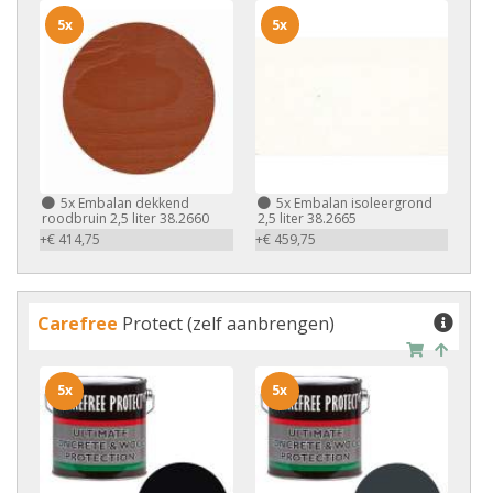
5x
5x
5x
Embalan dekkend
5x
Embalan isoleergrond
roodbruin 2,5 liter 38.2660
2,5 liter 38.2665
+€ 414,75
+€ 459,75
Carefree
Protect (zelf aanbrengen)
5x
5x