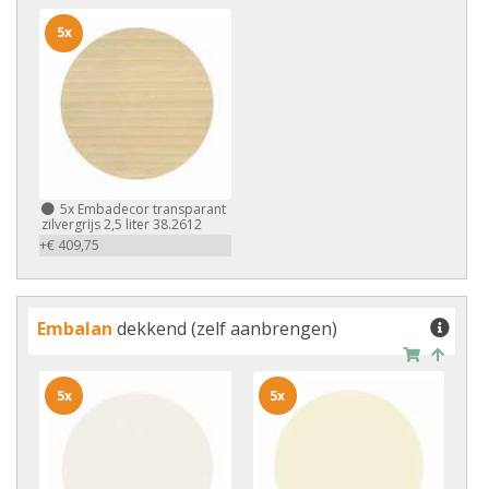
5x
5x
Embadecor transparant
zilvergrijs 2,5 liter 38.2612
+€ 409,75
Embalan
dekkend (zelf aanbrengen)
5x
5x