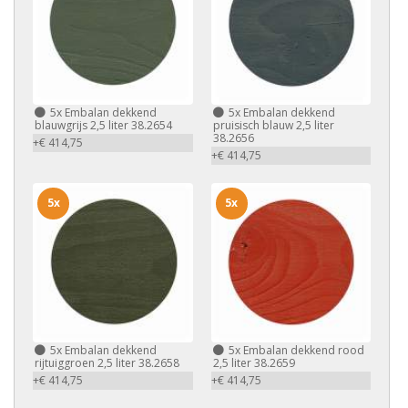
5x
Embalan dekkend
5x
Embalan dekkend
blauwgrijs 2,5 liter 38.2654
pruisisch blauw 2,5 liter
38.2656
+€ 414,75
+€ 414,75
5x
5x
5x
Embalan dekkend
5x
Embalan dekkend rood
rijtuiggroen 2,5 liter 38.2658
2,5 liter 38.2659
+€ 414,75
+€ 414,75