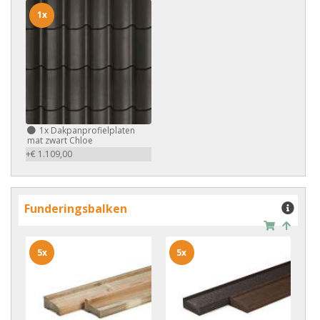
1x
1x
Dakpanprofielplaten
mat zwart Chloe
+€ 1.109,00
Funderingsbalken
5x
5x