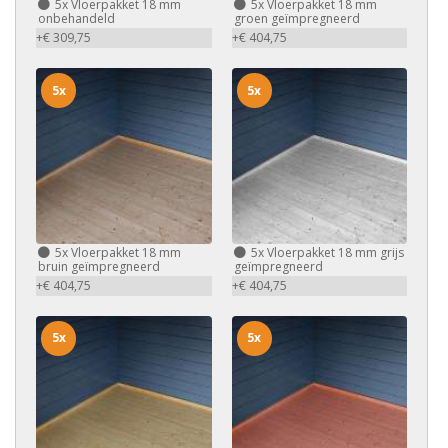
5x
Vloerpakket 18 mm
5x
Vloerpakket 18 mm
onbehandeld
groen geïmpregneerd
+€ 309,75
+€ 404,75
5x
5x
5x
Vloerpakket 18 mm
5x
Vloerpakket 18 mm grijs
bruin geïmpregneerd
geïmpregneerd
+€ 404,75
+€ 404,75
5x
5x