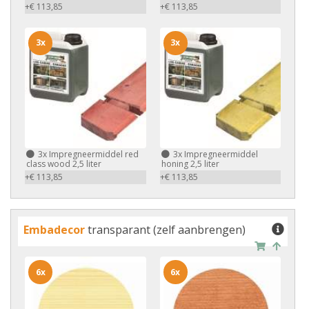
+€ 113,85
+€ 113,85
3x
3x
3x
Impregneermiddel red
3x
Impregneermiddel
class wood 2,5 liter
honing 2,5 liter
+€ 113,85
+€ 113,85
Embadecor
transparant (zelf aanbrengen)
6x
6x