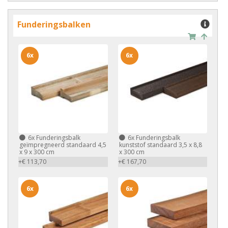
Funderingsbalken
6x
6x
6x
Funderingsbalk
6x
Funderingsbalk
geïmpregneerd standaard 4,5
kunststof standaard 3,5 x 8,8
x 9 x 300 cm
x 300 cm
+€ 113,70
+€ 167,70
6x
6x