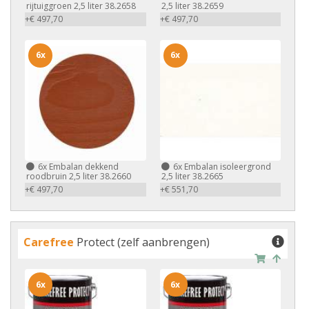
rijtuiggroen 2,5 liter 38.2658
2,5 liter 38.2659
+€ 497,70
+€ 497,70
6x
6x
6x
Embalan dekkend
6x
Embalan isoleergrond
roodbruin 2,5 liter 38.2660
2,5 liter 38.2665
+€ 497,70
+€ 551,70
Carefree
Protect (zelf aanbrengen)
6x
6x