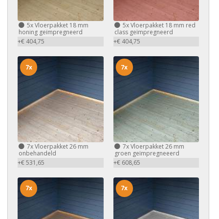
5x
Vloerpakket 18 mm
5x
Vloerpakket 18 mm red
honing geïmpregneerd
class geïmpregneerd
+€ 404,75
+€ 404,75
7x
7x
7x
Vloerpakket 26 mm
7x
Vloerpakket 26 mm
onbehandeld
groen geïmpregneeerd
+€ 531,65
+€ 608,65
7x
7x