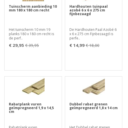
Tuinscherm aanbieding 10
Hardhouten tuinpaal
mm 180 x 180 cm recht
azobé 6 x 6 x 275 cm
fijnbezaagd
Het tuinscherm 10 mm 19
De Hardhouten Paal Azobé 6
planks 180 x 180 cm recht is
x 6 x 275 cm Fijnbezaagd is
de perf..
perfe..
€ 29,95
€ 14,99
€ 39,95
€ 18,00
Rabatplank vuren
Dubbel rabat grenen
geïmpregneerd 1,9 x 14,5
geïmpregneerd 1,8 x 14 cm
cm
Rabatplank vuren
Het Dubbel rabat grenen