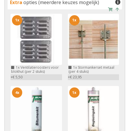
Extra
opties (meerdere keuzes mogelijk)
1x
1x
1x
Ventilatieroosters voor
1x
Stormankerset metaal
blokhut (per 2 stuks)
(per 4 stuks)
+€ 5,50
+€ 23,95
4x
1x