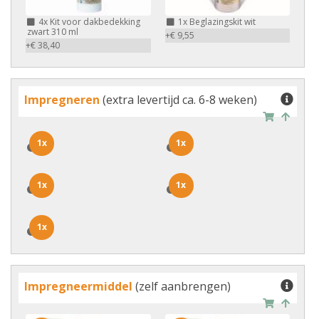
4x
Kit voor dakbedekking
1x
Beglazingskit wit
zwart 310 ml
+€ 9,55
+€ 38,40
Impregneren
(extra levertijd ca. 6-8 weken)
1x
1x
1x
1x
1x
1x
1x
1x
1x
1x
Impregneermiddel
(zelf aanbrengen)