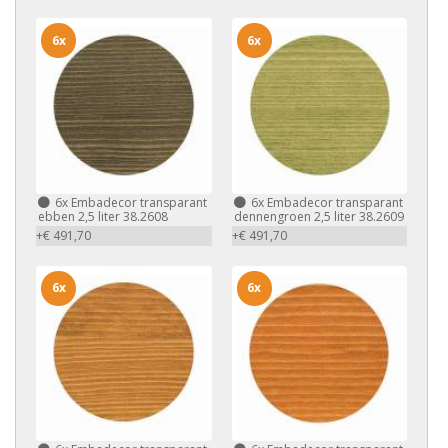
6x
6x
6x
Embadecor transparant
6x
Embadecor transparant
ebben 2,5 liter 38.2608
dennengroen 2,5 liter 38.2609
+€ 491,70
+€ 491,70
6x
6x