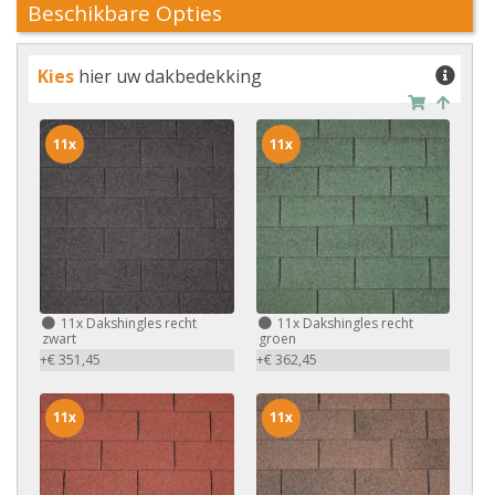
Beschikbare Opties
Kies
hier uw dakbedekking
11x
11x
11x
Dakshingles recht
11x
Dakshingles recht
zwart
groen
+€ 351,45
+€ 362,45
11x
11x