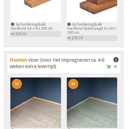
6x
Funderingsbalk
6x
Funderingsbalk
hardhout 4,5 x 9 x 300 cm
hardhout fijnbezaagd 4 x 20 x
300 cm
+€ 239,70
+€ 275,70
Houten
vloer (voor het impregneren ca. 4-6
weken extra levertijd)
5x
5x