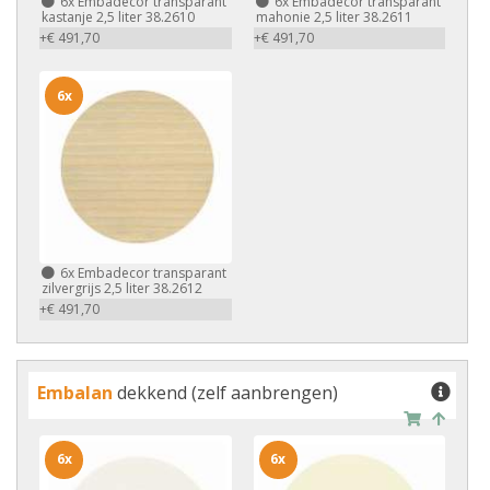
6x
Embadecor transparant
6x
Embadecor transparant
kastanje 2,5 liter 38.2610
mahonie 2,5 liter 38.2611
+€ 491,70
+€ 491,70
6x
6x
Embadecor transparant
zilvergrijs 2,5 liter 38.2612
+€ 491,70
Embalan
dekkend (zelf aanbrengen)
6x
6x