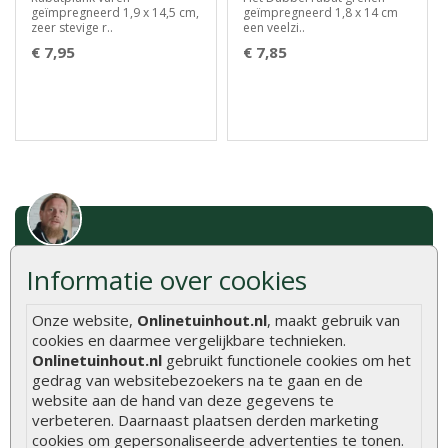
geïmpregneerd 1,9 x 14,5 cm,
geïmpregneerd 1,8 x 14 cm
zeer stevige r..
een veelzi..
€ 7,95
€ 7,85
Advies of vragen?
We helpen u graag
Informatie over cookies
0320 - 258604
Onze website,
Onlinetuinhout.nl
, maakt gebruik van
info@onlinetuinhout.nl
cookies en daarmee vergelijkbare technieken.
Onlinetuinhout.nl
gebruikt functionele cookies om het
gedrag van websitebezoekers na te gaan en de
Scherpe prijzen
website aan de hand van deze gegevens te
Snelle levering
verbeteren. Daarnaast plaatsen derden marketing
cookies om gepersonaliseerde advertenties te tonen.
Uitsluitend topkwaliteit