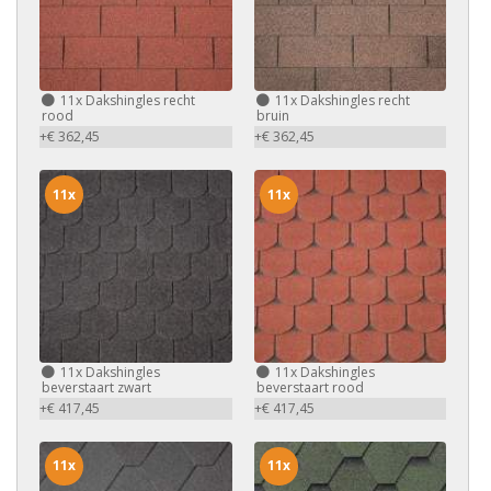
11x
Dakshingles recht
11x
Dakshingles recht
rood
bruin
+€ 362,45
+€ 362,45
11x
11x
11x
Dakshingles
11x
Dakshingles
beverstaart zwart
beverstaart rood
+€ 417,45
+€ 417,45
11x
11x