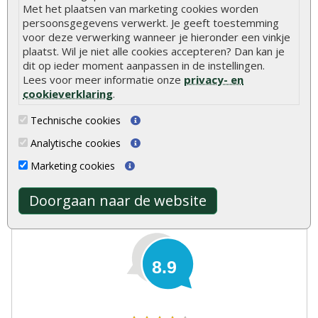
Met het plaatsen van marketing cookies worden
Vakkundig personeel
persoonsgegevens verwerkt. Je geeft toestemming
Ruime voorraad
voor deze verwerking wanneer je hieronder een vinkje
24/7 online bestellen
plaatst. Wil je niet alle cookies accepteren? Dan kan je
Meer dan 40 jaar ervaring
dit op ieder moment aanpassen in de instellingen.
Centraal gelegen showroom
Lees voor meer informatie onze
privacy- en
cookieverklaring
.
Technische cookies
Analytische cookies
Marketing cookies
Doorgaan naar de website
Onlinetuinhout.nl
8.9