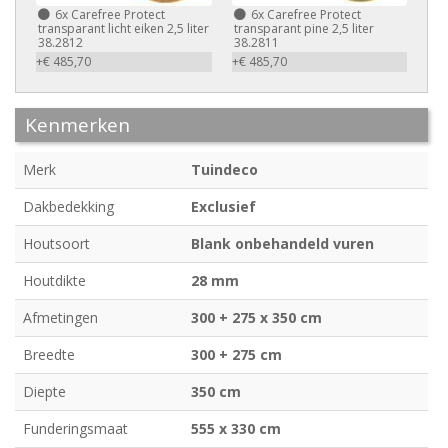
6x
Carefree Protect
6x
Carefree Protect
transparant licht eiken 2,5 liter
transparant pine 2,5 liter
38.2812
38.2811
+€ 485,70
+€ 485,70
Kenmerken
Merk
Tuindeco
Dakbedekking
Exclusief
Houtsoort
Blank onbehandeld vuren
Houtdikte
28 mm
Afmetingen
300 + 275 x 350 cm
Breedte
300 + 275 cm
Diepte
350 cm
Funderingsmaat
555 x 330 cm