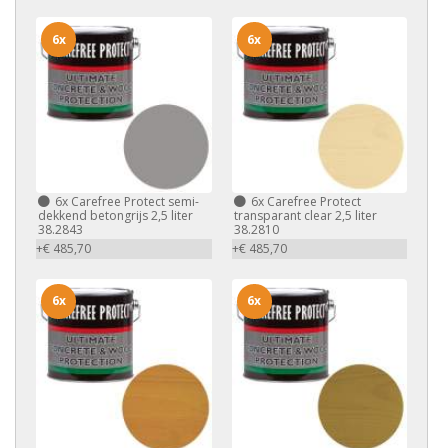
6x
6x
6x
Carefree Protect semi-
6x
Carefree Protect
dekkend betongrijs 2,5 liter
transparant clear 2,5 liter
38.2843
38.2810
+€ 485,70
+€ 485,70
6x
6x