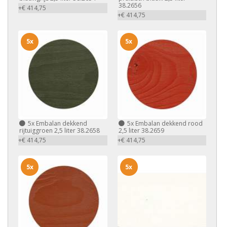
38.2656
+€ 414,75
+€ 414,75
5x
5x
5x
Embalan dekkend
5x
Embalan dekkend rood
rijtuiggroen 2,5 liter 38.2658
2,5 liter 38.2659
+€ 414,75
+€ 414,75
5x
5x