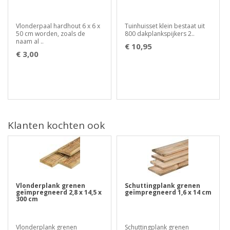
Vlonderpaal hardhout 6 x 6 x
Tuinhuisset klein bestaat uit
50 cm worden, zoals de
800 dakplankspijkers 2..
naam al ..
€ 10,95
€ 3,00
Klanten kochten ook
Vlonderplank grenen
Schuttingplank grenen
geïmpregneerd 2,8 x 14,5 x
geïmpregneerd 1,6 x 14 cm
300 cm
Vlonderplank grenen
Schuttingplank grenen