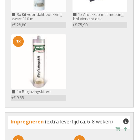
3x
Kit voor dakbedekking
1x
Afdekkap met messing
zwart 310 ml
bol vierkant dak
+€ 28,80
+€ 75,90
1x
1x
Beglazingskit wit
+€ 9,55
Impregneren
(extra levertijd ca. 6-8 weken)