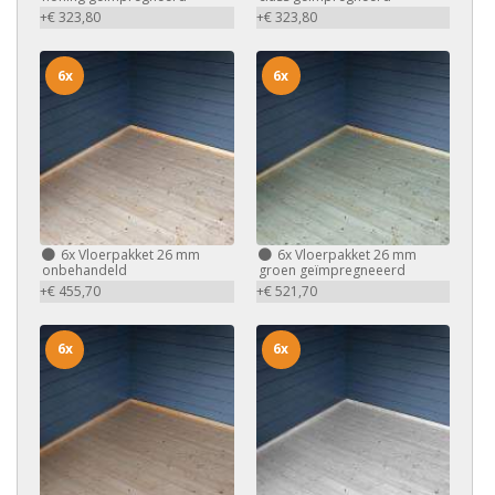
+€ 323,80
+€ 323,80
6x
6x
6x
Vloerpakket 26 mm
6x
Vloerpakket 26 mm
onbehandeld
groen geïmpregneeerd
+€ 455,70
+€ 521,70
6x
6x