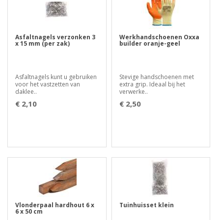
Asfaltnagels verzonken 3
Werkhandschoenen Oxxa
x 15 mm (per zak)
builder oranje-geel
Asfaltnagels kunt u gebruiken
Stevige handschoenen met
voor het vastzetten van
extra grip. Ideaal bij het
daklee..
verwerke..
€ 2,10
€ 2,50
Vlonderpaal hardhout 6 x
Tuinhuisset klein
6 x 50 cm