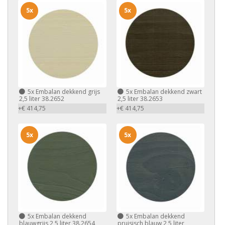
5x
5x
5x
Embalan dekkend grijs
5x
Embalan dekkend zwart
2,5 liter 38.2652
2,5 liter 38.2653
+€ 414,75
+€ 414,75
5x
5x
5x
Embalan dekkend
5x
Embalan dekkend
blauwgrijs 2,5 liter 38.2654
pruisisch blauw 2,5 liter