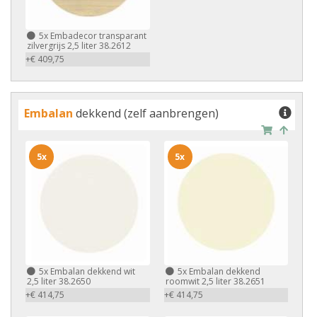
5x
Embadecor transparant
zilvergrijs 2,5 liter 38.2612
+€ 409,75
Embalan
dekkend (zelf aanbrengen)
5x
5x
5x
Embalan dekkend wit
5x
Embalan dekkend
2,5 liter 38.2650
roomwit 2,5 liter 38.2651
+€ 414,75
+€ 414,75