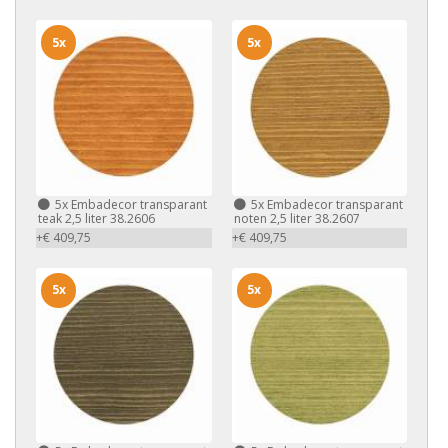
5x
5x
5x
Embadecor transparant
5x
Embadecor transparant
teak 2,5 liter 38.2606
noten 2,5 liter 38.2607
+€ 409,75
+€ 409,75
5x
5x