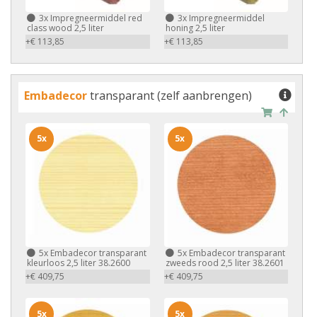
3x
Impregneermiddel red
3x
Impregneermiddel
class wood 2,5 liter
honing 2,5 liter
+€ 113,85
+€ 113,85
Embadecor
transparant (zelf aanbrengen)
5x
5x
5x
Embadecor transparant
5x
Embadecor transparant
kleurloos 2,5 liter 38.2600
zweeds rood 2,5 liter 38.2601
+€ 409,75
+€ 409,75
5x
5x