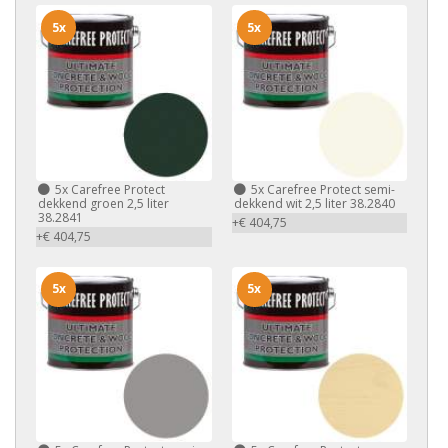
5x
5x
5x
Carefree Protect
5x
Carefree Protect semi-
dekkend groen 2,5 liter
dekkend wit 2,5 liter 38.2840
38.2841
+€ 404,75
+€ 404,75
5x
5x