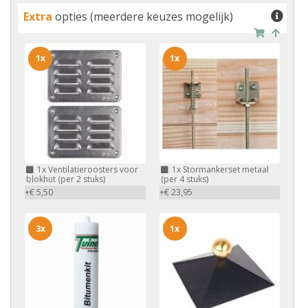
Extra
opties (meerdere keuzes mogelijk)
1x
1x
1x
Ventilatieroosters voor
1x
Stormankerset metaal
blokhut (per 2 stuks)
(per 4 stuks)
+€ 5,50
+€ 23,95
3x
1x