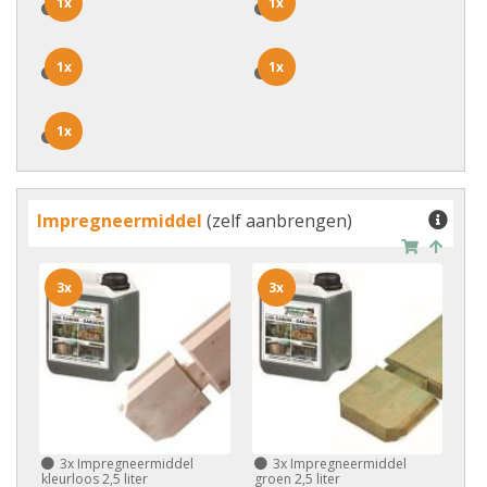
1x
1x
1x
1x
1x
1x
1x
1x
1x
1x
Impregneermiddel
(zelf aanbrengen)
3x
3x
3x
Impregneermiddel
3x
Impregneermiddel
kleurloos 2,5 liter
groen 2,5 liter