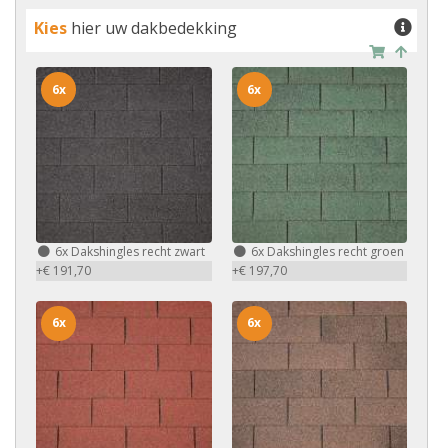
Kies
hier uw dakbedekking
6x
6x
6x
Dakshingles recht zwart
6x
Dakshingles recht groen
+€ 191,70
+€ 197,70
6x
6x