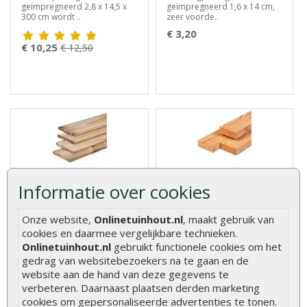
geïmpregneerd 2,8 x 14,5 x
geïmpregneerd 1,6 x 14 cm,
300 cm wordt ..
zeer voorde..
€ 3,20
€ 10,25
€ 12,50
Schuttingplank
Regel douglas bezaagd 5 x
aanbieding grenen
15 cm
Informatie over cookies
geïmpregneerd 1,6 x 14 x
400 cm
Onze website,
Onlinetuinhout.nl
, maakt gebruik van
De schuttingplank grenen
Regel douglas bezaagd 5 x 15
cookies en daarmee vergelijkbare technieken.
geïmpregneerd 1,6 x 14 x 400
cm, zeer stevige balken
Onlinetuinhout.nl
gebruikt functionele cookies om het
cm is ..
geschik..
gedrag van websitebezoekers na te gaan en de
€ 20,95
website aan de hand van deze gegevens te
€ 6,75
€ 8,10
verbeteren. Daarnaast plaatsen derden marketing
cookies om gepersonaliseerde advertenties te tonen.