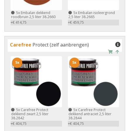
5x
Embalan dekkend
5x
Embalan isoleergrond
roodbruin 2,5 liter 38.2660
2,5 liter 38.2665
+€ 414,75
+€ 459,75
Carefree
Protect (zelf aanbrengen)
5x
5x
5x
Carefree Protect
5x
Carefree Protect
dekkend zwart 2,5 liter
dekkend antraciet 2,5 liter
38.2842
38.2844
+€ 404,75
+€ 404,75