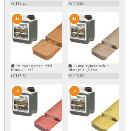
+€ 113,85
+€ 113,85
3x
3x
3x
Impregneermiddel
3x
Impregneermiddel
bruin 2,5 liter
zilvergrijs 2,5 liter
+€ 113,85
+€ 113,85
3x
3x