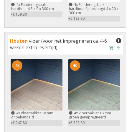
4x
Funderingsbalk
4x
Funderingsbalk
hardhout 4,5 x 9 x 300 cm
hardhout fijnbezaagd 4 x 20 x
300 cm
+€ 159,80
+€ 183,80
Houten
vloer (voor het impregneren ca. 4-6
weken extra levertijd)
4x
4x
4x
Vloerpakket 18 mm
4x
Vloerpakket 18 mm
onbehandeld
groen geïmpregneerd
+€ 247,80
+€ 323,80