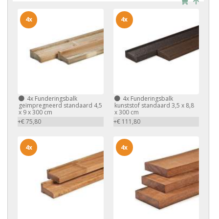
4x
4x
4x
Funderingsbalk
4x
Funderingsbalk
geïmpregneerd standaard 4,5
kunststof standaard 3,5 x 8,8
x 9 x 300 cm
x 300 cm
+€ 75,80
+€ 111,80
4x
4x