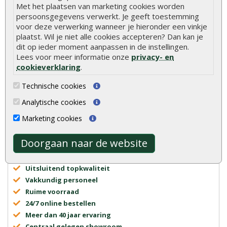
Met het plaatsen van marketing cookies worden
persoonsgegevens verwerkt. Je geeft toestemming
voor deze verwerking wanneer je hieronder een vinkje
plaatst. Wil je niet alle cookies accepteren? Dan kan je
dit op ieder moment aanpassen in de instellingen.
Lees voor meer informatie onze
privacy- en
cookieverklaring
.
Advies of vragen?
We helpen u graag
Technische cookies
0320 - 258604
Analytische cookies
info@onlinetuinhout.nl
Marketing cookies
Doorgaan naar de website
Scherpe prijzen
Snelle levering
Uitsluitend topkwaliteit
Vakkundig personeel
Ruime voorraad
24/7 online bestellen
Meer dan 40 jaar ervaring
Centraal gelegen showroom