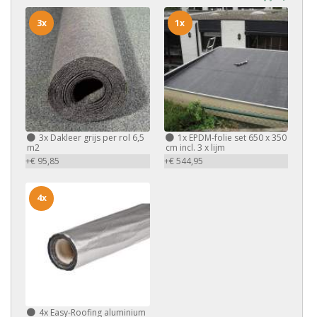
3x
1x
3x
Dakleer grijs per rol 6,5
1x
EPDM-folie set 650 x 350
m2
cm incl. 3 x lijm
+€ 95,85
+€ 544,95
4x
4x
Easy-Roofing aluminium