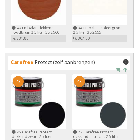
4x
Embalan dekkend
4x
Embalan isoleergrond
roodbruin 2,5 liter 38.2660
2,5 liter 38.2665
+€ 331,80
+€ 367,80
Carefree
Protect (zelf aanbrengen)
4x
4x
4x
Carefree Protect
4x
Carefree Protect
dekkend zwart 2,5 liter
dekkend antraciet 2,5 liter