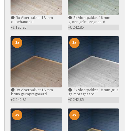
3x
Vloerpakket 18 mm
3x
Vloerpakket 18 mm
onbehandeld
groen geïmpregneerd
+€ 185,85
+€ 242,85
3x
3x
3x
Vloerpakket 18 mm
3x
Vloerpakket 18 mm grijs
bruin geïmpregneerd
geïmpregneerd
+€ 242,85
+€ 242,85
4x
4x