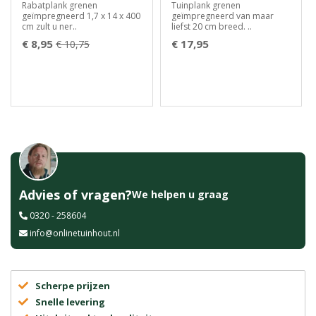
Rabatplank grenen
Tuinplank grenen
geïmpregneerd 1,7 x 14 x 400
geïmpregneerd van maar
cm zult u ner..
liefst 20 cm breed. ..
€ 8,95
€ 17,95
€ 10,75
Advies of vragen?
We helpen u graag
0320 - 258604
info@onlinetuinhout.nl
Scherpe prijzen
Snelle levering