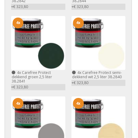
38.2842
38.2844
+€ 323,80
+€ 323,80
4x
4x
4x
Carefree Protect
4x
Carefree Protect semi-
dekkend groen 2,5 liter
dekkend wit 2,5 liter 38.2840
38.2841
+€ 323,80
+€ 323,80
4x
4x