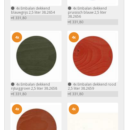
4x
Embalan dekkend
4x
Embalan dekkend
blauwgrijs 2,5 liter 38.2654
pruisisch blauw 2,5 liter
38.2656
+€ 331,80
+€ 331,80
4x
4x
4x
Embalan dekkend
4x
Embalan dekkend rood
rijtuiggroen 2,5 liter 38.2658
2,5 liter 38.2659
+€ 331,80
+€ 331,80
4x
4x