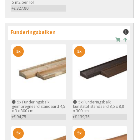
5 m2 per rol
+€ 327,80
Funderingsbalken
5x
5x
5x
Funderingsbalk
5x
Funderingsbalk
geïmpregneerd standaard 4,5
kunststof standaard 3,5 x 8,8
x 9 x 300 cm
x 300 cm
+€ 94,75
+€ 139,75
5x
5x