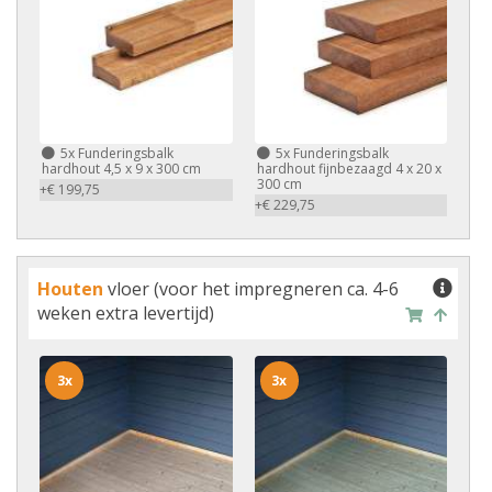
5x
Funderingsbalk
5x
Funderingsbalk
hardhout 4,5 x 9 x 300 cm
hardhout fijnbezaagd 4 x 20 x
300 cm
+€ 199,75
+€ 229,75
Houten
vloer (voor het impregneren ca. 4-6
weken extra levertijd)
3x
3x