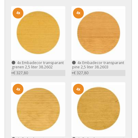
4x
4x
4x
Embadecor transparant
4x
Embadecor transparant
grenen 2,5 liter 38.2602
pine 2,5 liter 38.2603
+€ 327,80
+€ 327,80
4x
4x