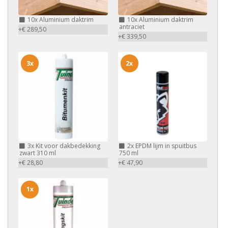
10x
Aluminium daktrim
10x
Aluminium daktrim
antraciet
+€ 289,50
+€ 339,50
3x
2x
3x
Kit voor dakbedekking
2x
EPDM lijm in spuitbus
zwart 310 ml
750 ml
+€ 28,80
+€ 47,90
1x