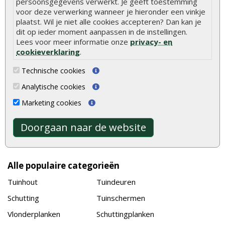
persoonsgegevens verwerkt. Je geeft toestemming
De fundering van een vlonder leggen
voor deze verwerking wanneer je hieronder een vinkje
plaatst. Wil je niet alle cookies accepteren? Dan kan je
Hoe zelf een houten overkapping maken
dit op ieder moment aanpassen in de instellingen.
Hoe zelf een vlonder leggen
Lees voor meer informatie onze
privacy- en
cookieverklaring
.
Hoe betonpaal plaatsen
Technische cookies
Hoe schutting plaatsen
Analytische cookies
De 9 beste tuinschermen van Onlinetuinhout.nl
Marketing cookies
Stijlvolle houtsoorten voor in de tuin
Duurzame tuin
Doorgaan naar de website
Welke palen voor een schapenhek
Alle populaire categorieën
Tuinhout
Tuindeuren
Schutting
Tuinschermen
Vlonderplanken
Schuttingplanken