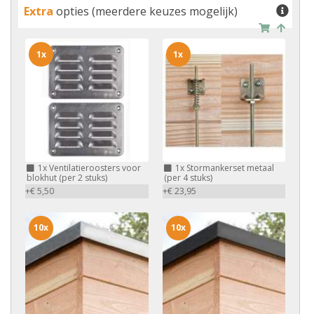
Extra
opties (meerdere keuzes mogelijk)
1x
1x
1x
Ventilatieroosters voor
1x
Stormankerset metaal
blokhut (per 2 stuks)
(per 4 stuks)
+€ 5,50
+€ 23,95
10x
10x