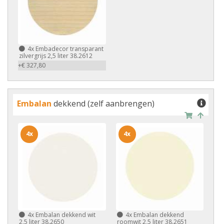
4x
Embadecor transparant
zilvergrijs 2,5 liter 38.2612
+€ 327,80
Embalan
dekkend (zelf aanbrengen)
4x
4x
4x
Embalan dekkend wit
4x
Embalan dekkend
2,5 liter 38.2650
roomwit 2,5 liter 38.2651