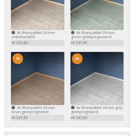
4x
Vloerpakket 26 mm
4x
Vloerpakket 26 mm
onbehandeld
groen geïmpregneeerd
+€ 303,80
+€ 347,80
4x
4x
4x
Vloerpakket 26 mm
4x
Vloerpakket 26 mm grijs
bruin geïmpregneerd
geïmpregneerd
+€ 347,80
+€ 347,80