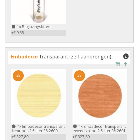
1x
Beglazingskit wit
+€ 9,55
Embadecor
transparant (zelf aanbrengen)
4x
4x
4x
Embadecor transparant
4x
Embadecor transparant
kleurloos 2,5 liter 38.2600
zweeds rood 2,5 liter 38.2601
+€ 327,80
+€ 327,80