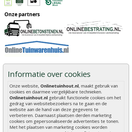
Onze partners
Informatie over cookies
Veelgestelde vragen
Onze website,
Onlinetuinhout.nl
, maakt gebruik van
Wat u moet weten over hout
cookies en daarmee vergelijkbare technieken.
Onlinetuinhout.nl
gebruikt functionele cookies om het
Berekenen van de hoeveelheid
gedrag van websitebezoekers na te gaan en de
Foto's en voorbeelden
website aan de hand van deze gegevens te
verbeteren. Daarnaast plaatsen derden marketing
Montage
cookies om gepersonaliseerde advertenties te tonen.
Met het plaatsen van marketing cookies worden
Gekeurd hout