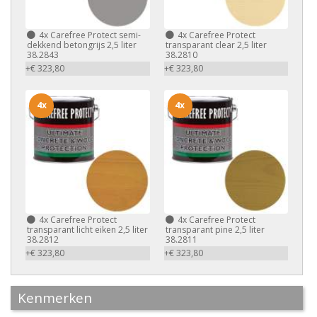
4x
Carefree Protect semi-
4x
Carefree Protect
dekkend betongrijs 2,5 liter
transparant clear 2,5 liter
38.2843
38.2810
+€ 323,80
+€ 323,80
4x
4x
4x
Carefree Protect
4x
Carefree Protect
transparant licht eiken 2,5 liter
transparant pine 2,5 liter
38.2812
38.2811
+€ 323,80
+€ 323,80
Kenmerken