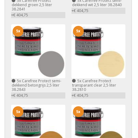
5x
Carefree Protect
5x
Carefree Protect semi-
dekkend groen 2,5 liter
dekkend wit 2,5 liter 38.2840
38.2841
+€ 404,75
+€ 404,75
5x
5x
5x
Carefree Protect semi-
5x
Carefree Protect
dekkend betongrijs 2,5 liter
transparant clear 2,5 liter
38.2843
38.2810
+€ 404,75
+€ 404,75
5x
5x