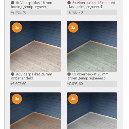
6x
Vloerpakket 18 mm
6x
Vloerpakket 18 mm red
honing geïmpregneerd
class geïmpregneerd
+€ 485,70
+€ 485,70
8x
8x
8x
Vloerpakket 26 mm
8x
Vloerpakket 26 mm
onbehandeld
groen geïmpregneeerd
+€ 607,60
+€ 695,60
8x
8x