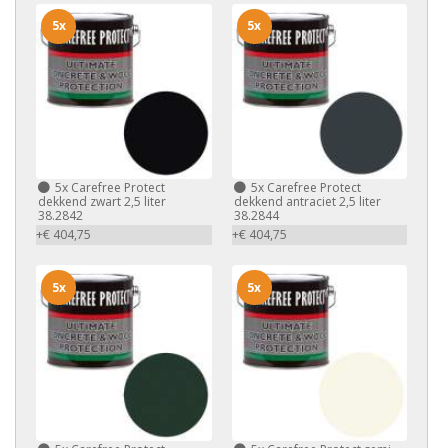
5x
5x
5x
Carefree Protect
5x
Carefree Protect
dekkend zwart 2,5 liter
dekkend antraciet 2,5 liter
38.2842
38.2844
+€ 404,75
+€ 404,75
5x
5x