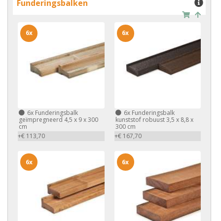
Funderingsbalken
6x
6x
6x
Funderingsbalk
6x
Funderingsbalk
geïmpregneerd 4,5 x 9 x 300
kunststof robuust 3,5 x 8,8 x
cm
300 cm
+€ 113,70
+€ 167,70
6x
6x