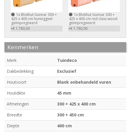
1x
Blokhut Gunnar 300 +
1x
Blokhut Gunnar 300 +
425 x 400 cm honinggeel
425 x 400 cm red class wood
geïmpregneerd
geïmpregneerd
+€ 1.780,00
+€ 1.780,00
Kenmerken
Merk
Tuindeco
Dakbedekking
Exclusief
Houtsoort
Blank onbehandeld vuren
Houtdikte
45 mm
Afmetingen
300 + 425 x 400 cm
Breedte
300 + 450 cm
Diepte
400 cm