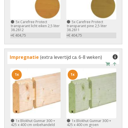
5x
Carefree Protect
5x
Carefree Protect
transparant licht eiken 2,5 liter
transparant pine 2,5 liter
38.2812
38.2811
+€ 404,75
+€ 404,75
Impregnatie
(extra levertijd ca. 6-8 weken)
1x
1x
1x
Blokhut Gunnar 300 +
1x
Blokhut Gunnar 300 +
425 x 400 cm onbehandeld
425 x 400 cm groen