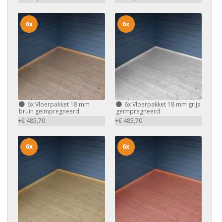
6x
6x
6x
Vloerpakket 18 mm
6x
Vloerpakket 18 mm grijs
bruin geïmpregneerd
geïmpregneerd
+€ 485,70
+€ 485,70
6x
6x