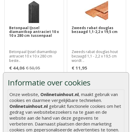
Betonpaal IJssel
Zweeds rabat douglas
diamantkop antraciet 10 x
bezaagd 1,1-2,2 x 19,5 cm
10 x 280 cm tussenpaal
Betonpaal IJssel diamantkop
Zweeds rabat douglas hout
antraciet 10 x 10 x 280 cm
bezaagd 1,1 - 2,2 x 19,5 cm
beste..
wordt ..
€ 44,06
€ 11,95
€ 50,95
Informatie over cookies
Onze website,
Onlinetuinhout.nl
, maakt gebruik van
cookies en daarmee vergelijkbare technieken.
Onlinetuinhout.nl
gebruikt functionele cookies om het
gedrag van websitebezoekers na te gaan en de
website aan de hand van deze gegevens te
verbeteren. Daarnaast plaatsen derden marketing
Schuttingplank
Douglas DHZ overkapping
cookies om gepersonaliseerde advertenties te tonen.