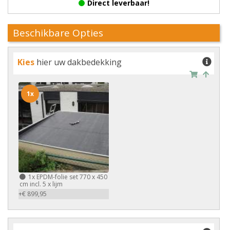
Direct leverbaar!
Beschikbare Opties
Kies
hier uw dakbedekking
1x
1x
EPDM-folie set 770 x 450
cm incl. 5 x lijm
+€ 899,95