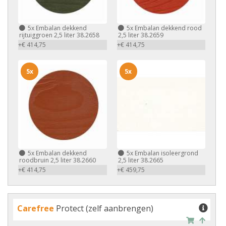
5x
Embalan dekkend
5x
Embalan dekkend rood
rijtuiggroen 2,5 liter 38.2658
2,5 liter 38.2659
+€ 414,75
+€ 414,75
5x
5x
5x
Embalan dekkend
5x
Embalan isoleergrond
roodbruin 2,5 liter 38.2660
2,5 liter 38.2665
+€ 414,75
+€ 459,75
Carefree
Protect (zelf aanbrengen)