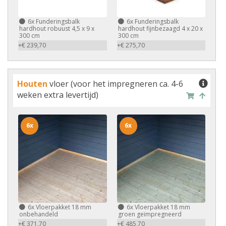
6x
Funderingsbalk
6x
Funderingsbalk
hardhout robuust 4,5 x 9 x
hardhout fijnbezaagd 4 x 20 x
300 cm
300 cm
+€ 239,70
+€ 275,70
Houten
vloer (voor het impregneren ca. 4-6
weken extra levertijd)
6x
6x
6x
Vloerpakket 18 mm
6x
Vloerpakket 18 mm
onbehandeld
groen geïmpregneerd
+€ 371,70
+€ 485,70