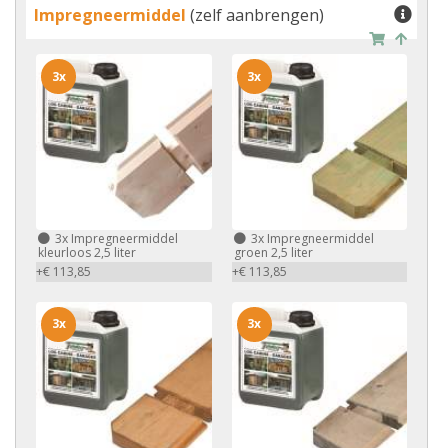
Impregneermiddel
(zelf aanbrengen)
3x
3x
3x
Impregneermiddel
3x
Impregneermiddel
kleurloos 2,5 liter
groen 2,5 liter
+€ 113,85
+€ 113,85
3x
3x