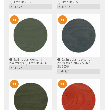
2,5 liter 38.2652
2,5 liter 38.2653
+€ 414,75
+€ 414,75
5x
5x
5x
Embalan dekkend
5x
Embalan dekkend
blauwgrijs 2,5 liter 38.2654
pruisisch blauw 2,5 liter
38.2656
+€ 414,75
+€ 414,75
5x
5x