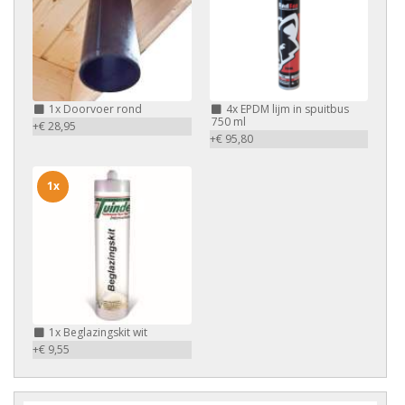
1x
Doorvoer rond
4x
EPDM lijm in spuitbus
750 ml
+€ 28,95
+€ 95,80
1x
1x
Beglazingskit wit
+€ 9,55