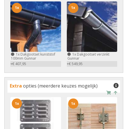
1x
1x
1x
Dakgootset kunststof
1x
Dakgootset verzinkt
100mm Gunnar
Gunnar
+€ 407,95
+€ 549,95
Extra
opties (meerdere keuzes mogelijk)
1x
1x