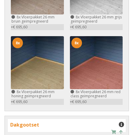
8x
Vloerpakket 26 mm
8x
Vloerpakket 26 mm grijs
bruin geïmpregneerd
geïmpregneerd
+€ 695,60
+€ 695,60
8x
8x
8x
Vloerpakket 26 mm
8x
Vloerpakket 26 mm red
honing geïmpregneerd
class geïmpregneerd
+€ 695,60
+€ 695,60
Dakgootset