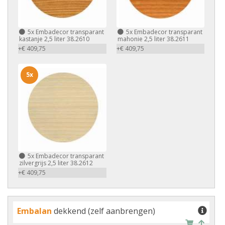
5x
Embadecor transparant
5x
Embadecor transparant
kastanje 2,5 liter 38.2610
mahonie 2,5 liter 38.2611
+€ 409,75
+€ 409,75
5x
5x
Embadecor transparant
zilvergrijs 2,5 liter 38.2612
+€ 409,75
Embalan
dekkend (zelf aanbrengen)