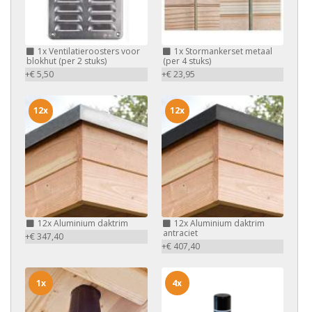
1x
Ventilatieroosters voor
1x
Stormankerset metaal
blokhut (per 2 stuks)
(per 4 stuks)
+€ 5,50
+€ 23,95
12x
12x
12x
Aluminium daktrim
12x
Aluminium daktrim
antraciet
+€ 347,40
+€ 407,40
1x
4x