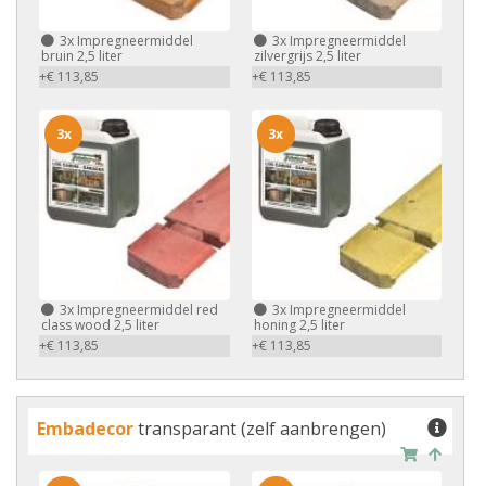
3x
Impregneermiddel
3x
Impregneermiddel
bruin 2,5 liter
zilvergrijs 2,5 liter
+€ 113,85
+€ 113,85
3x
3x
3x
Impregneermiddel red
3x
Impregneermiddel
class wood 2,5 liter
honing 2,5 liter
+€ 113,85
+€ 113,85
Embadecor
transparant (zelf aanbrengen)