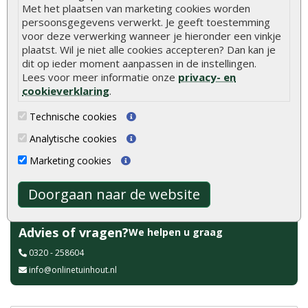
aanbieding grenen
400 x 330 cm actiemodel
Met het plaatsen van marketing cookies worden
geïmpregneerd 1,6 x 14 x
400 cm
persoonsgegevens verwerkt. Je geeft toestemming
voor deze verwerking wanneer je hieronder een vinkje
De schuttingplank grenen
Douglas DHZ overkapping
plaatst. Wil je niet alle cookies accepteren? Dan kan je
geïmpregneerd 1,6 x 14 x 400
400 x 330 cm actiemodel.
dit op ieder moment aanpassen in de instellingen.
cm is ..
Wordt zonde..
Lees voor meer informatie onze
privacy- en
€ 764,95
€ 1.019,95
cookieverklaring
.
€ 6,75
€ 8,10
Technische cookies
Analytische cookies
Marketing cookies
Doorgaan naar de website
Advies of vragen?
We helpen u graag
0320 - 258604
info@onlinetuinhout.nl