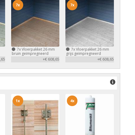
7x
7x
m
7x
Vloerpakket 26 mm
7x
Vloerpakket 26 mm
bruin geïmpregneerd
grijs geïmpregneerd
,65
+€ 608,65
+€ 608,65
1x
4x