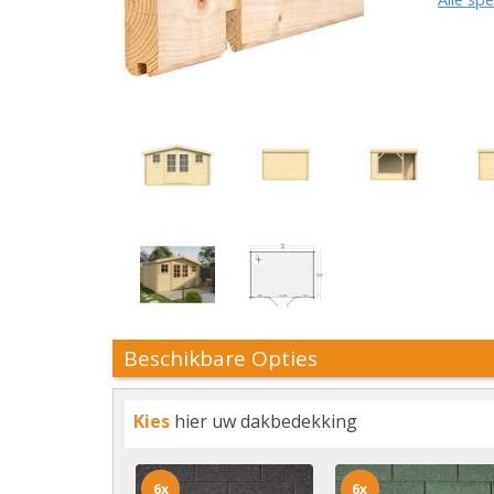
Beschikbare Opties
Kies
hier uw dakbedekking
6x
6x