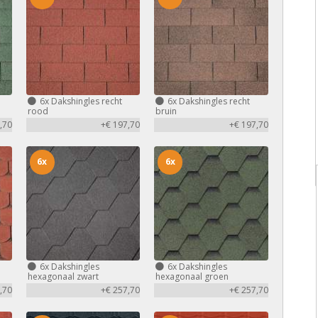
6x
Dakshingles recht
6x
Dakshingles recht
rood
bruin
,70
+€ 197,70
+€ 197,70
6x
6x
6x
Dakshingles
6x
Dakshingles
hexagonaal zwart
hexagonaal groen
,70
+€ 257,70
+€ 257,70