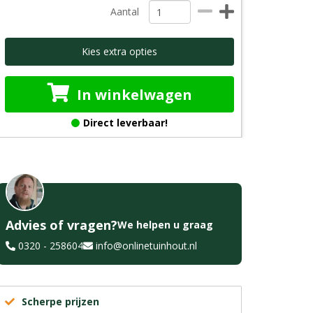
Aantal
Kies extra opties
In winkelwagen
Direct leverbaar!
Advies of vragen?
We helpen u graag
0320 - 258604
info@onlinetuinhout.nl
Scherpe prijzen