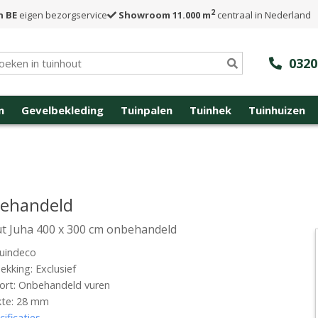
2
n BE
eigen bezorgservice
Showroom 11.000 m
centraal in Nederland
0320
n
Gevelbekleding
Tuinpalen
Tuinhek
Tuinhuizen
behandeld
t Juha 400 x 300 cm onbehandeld
uindeco
kking: Exclusief
ort: Onbehandeld vuren
kte: 28 mm
cificaties