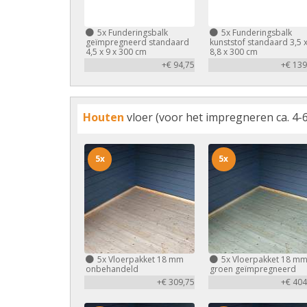
5x
Funderingsbalk
5x
Funderingsbalk
geïmpregneerd standaard
kunststof standaard 3,5 
4,5 x 9 x 300 cm
8,8 x 300 cm
+€ 94,75
+€ 139
Houten
vloer (voor het impregneren ca. 4-6
5x
5x
5x
Vloerpakket 18 mm
5x
Vloerpakket 18 m
onbehandeld
groen geïmpregneerd
+€ 309,75
+€ 404