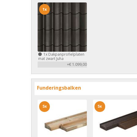
1x
1x
Dakpanprofielplaten
mat zwart Juha
+€ 1.099,00
Funderingsbalken
5x
5x