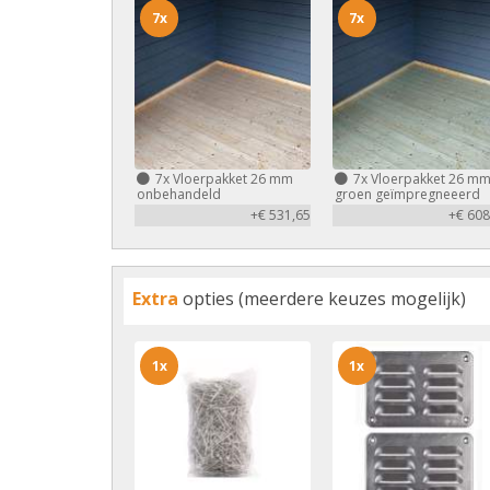
7x
7x
7x
Vloerpakket 26 mm
7x
Vloerpakket 26 m
onbehandeld
groen geïmpregneeerd
+€ 531,65
+€ 608
Extra
opties (meerdere keuzes mogelijk)
1x
1x