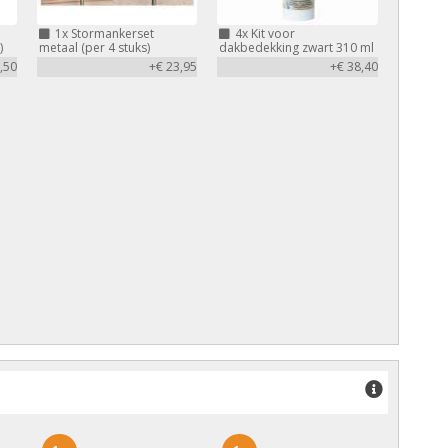
1x
Stormankerset
4x
Kit voor
)
metaal (per 4 stuks)
dakbedekking zwart 310 ml
,50
+€ 23,95
+€ 38,40