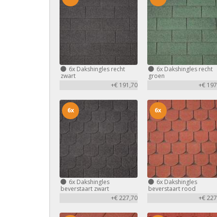
6x
Dakshingles recht
6x
Dakshingles recht
zwart
groen
+€ 191,70
+€ 197
6x
6x
6x
Dakshingles
6x
Dakshingles
beverstaart zwart
beverstaart rood
+€ 227,70
+€ 227