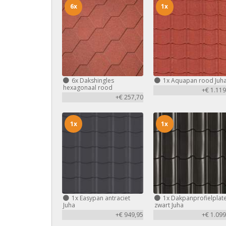
6x
1x
6x
Dakshingles
1x
Aquapan rood Juh
hexagonaal rood
+€ 1.119
+€ 257,70
1x
1x
1x
Easypan antraciet
1x
Dakpanprofielplat
Juha
zwart Juha
+€ 949,95
+€ 1.099