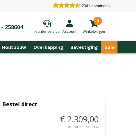
2041
ervaringen
0
 - 258604
Klantenservice
Account
Winkelwagen
Houtbouw
Overkapping
Bevestiging
Sale
Bestel direct
€ 2.309,00
per stuk
incl BTW