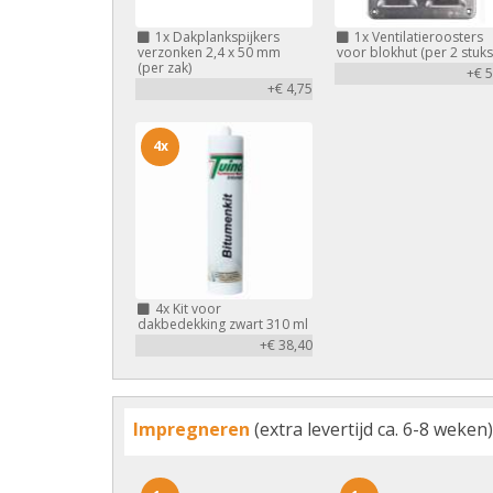
1x
Dakplankspijkers
1x
Ventilatieroosters
verzonken 2,4 x 50 mm
voor blokhut (per 2 stuks
(per zak)
+€ 5
+€ 4,75
4x
4x
Kit voor
dakbedekking zwart 310 ml
+€ 38,40
Impregneren
(extra levertijd ca. 6-8 weken)