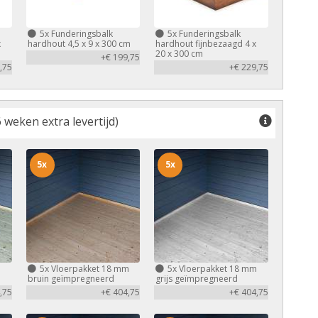
5x
Funderingsbalk
5x
Funderingsbalk
x
hardhout 4,5 x 9 x 300 cm
hardhout fijnbezaagd 4 x
20 x 300 cm
+€ 199,75
,75
+€ 229,75
 weken extra levertijd)
5x
5x
m
5x
Vloerpakket 18 mm
5x
Vloerpakket 18 mm
bruin geïmpregneerd
grijs geïmpregneerd
,75
+€ 404,75
+€ 404,75