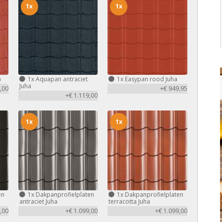
1x
1x
a
1x
Aquapan antraciet
1x
Easypan rood Juha
Juha
,00
+€ 949,95
+€ 1.119,00
1x
1x
en
1x
Dakpanprofielplaten
1x
Dakpanprofielplaten
antraciet Juha
terracotta Juha
,00
+€ 1.099,00
+€ 1.099,00