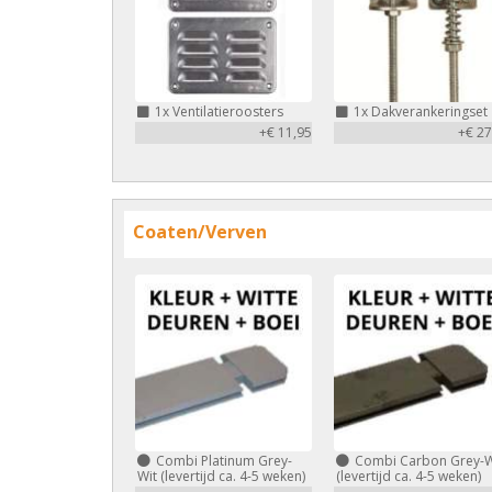
1x
Ventilatieroosters
1x
Dakverankeringset
+€ 11,95
+€ 27
Coaten/Verven
Combi Platinum Grey-
Combi Carbon Grey-W
Wit (levertijd ca. 4-5 weken)
(levertijd ca. 4-5 weken)