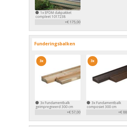
1x
EPDM dakpakket
compleet 1017238
+€ 175,00
Funderingsbalken
3x
3x
3x
Fundamentbalk
3x
Fundamentbalk
geïmpregneerd 300 cm
composiet 300 cm
+€ 57,00
+€ 88