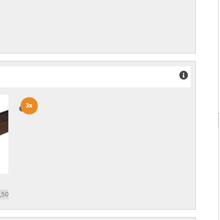
3x
3x
,50