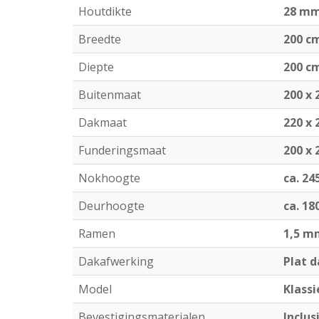
Houtdikte
28 m
Breedte
200 c
Diepte
200 c
Buitenmaat
200 x 
Dakmaat
220 x 
Funderingsmaat
200 x 
Nokhoogte
ca. 24
Deurhoogte
ca. 18
Ramen
1,5 m
Dakafwerking
Plat 
Model
Klass
Bevestigingsmaterialen
Inclus