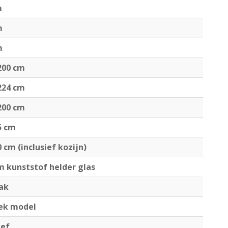
m
m
m
200 cm
224 cm
200 cm
5 cm
0 cm (inclusief kozijn)
m kunststof helder glas
dak
iek model
ief