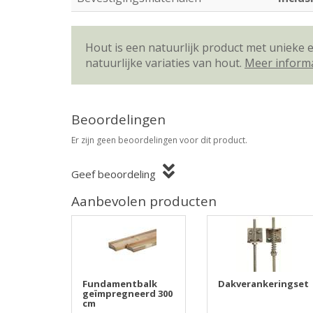
Hout is een natuurlijk product met unieke
natuurlijke variaties van hout.
Meer inform
Beoordelingen
Er zijn geen beoordelingen voor dit product.
Geef beoordeling
Aanbevolen producten
Fundamentbalk
Dakverankeringset
geïmpregneerd 300
cm