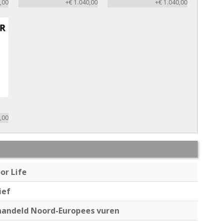
,00
+€ 1.040,00
+€ 1.040,00
,00
or Life
ief
andeld Noord-Europees vuren