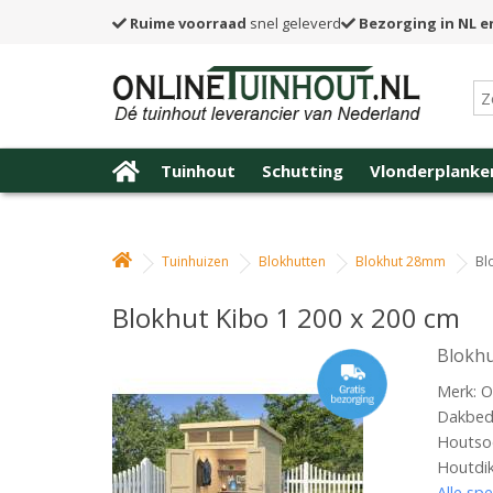
Ruime voorraad
snel geleverd
Bezorging in NL e
Tuinhout
Schutting
Vlonderplanke
Tuinhuizen
Blokhutten
Blokhut 28mm
Bl
Blokhut Kibo 1 200 x 200 cm
Blokhu
Merk: O
Dakbede
Houtso
Houtdi
Alle spe