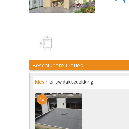
Beschikbare Opties
Kies
hier uw dakbedekking
1x