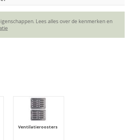
 eigenschappen. Lees alles over de kenmerken en
atie
Ventilatieroosters