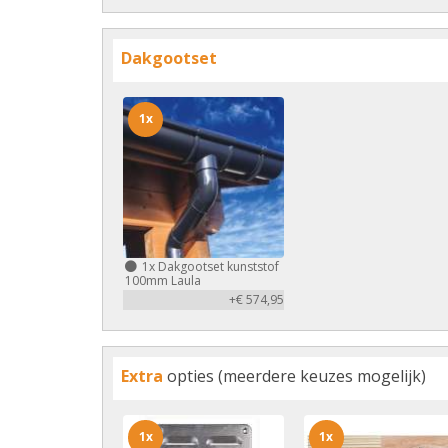
Dakgootset
1x
1x
Dakgootset kunststof
100mm Laula
+€ 574,95
Extra
opties (meerdere keuzes mogelijk)
1x
1x