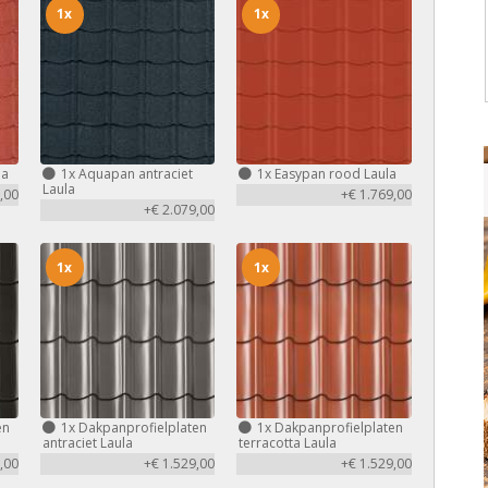
1x
1x
la
1x
Aquapan antraciet
1x
Easypan rood Laula
Laula
,00
+€ 1.769,00
+€ 2.079,00
1x
1x
en
1x
Dakpanprofielplaten
1x
Dakpanprofielplaten
antraciet Laula
terracotta Laula
,00
+€ 1.529,00
+€ 1.529,00