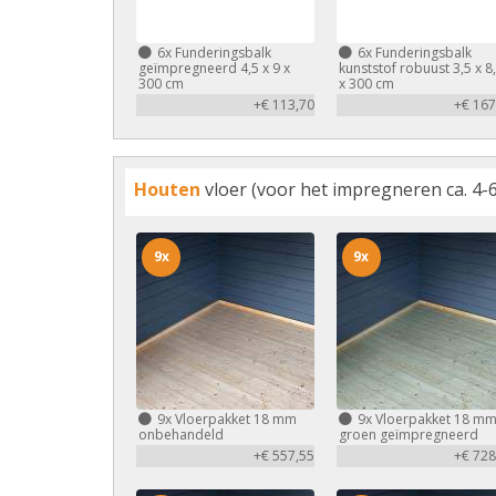
6x
Funderingsbalk
6x
Funderingsbalk
geïmpregneerd 4,5 x 9 x
kunststof robuust 3,5 x 8
300 cm
x 300 cm
+€ 113,70
+€ 167
Houten
vloer (voor het impregneren ca. 4-6
9x
9x
9x
Vloerpakket 18 mm
9x
Vloerpakket 18 m
onbehandeld
groen geïmpregneerd
+€ 557,55
+€ 728