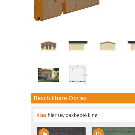
Beschikbare Opties
Kies
hier uw dakbedekking
10x
10x