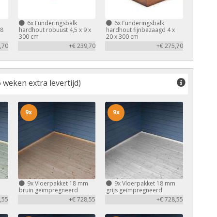
6x
Funderingsbalk
6x
Funderingsbalk
,8
hardhout robuust 4,5 x 9 x
hardhout fijnbezaagd 4 x
300 cm
20 x 300 cm
,70
+€ 239,70
+€ 275,70
 weken extra levertijd)
9x
9x
m
9x
Vloerpakket 18 mm
9x
Vloerpakket 18 mm
bruin geïmpregneerd
grijs geïmpregneerd
,55
+€ 728,55
+€ 728,55