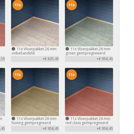
11x
11x
m
11x
Vloerpakket 26 mm
11x
Vloerpakket 26 mm
d
onbehandeld
groen geïmpregneeerd
,55
+€ 835,45
+€ 956,45
11x
11x
mm
11x
Vloerpakket 26 mm
11x
Vloerpakket 26 mm
honing geïmpregneerd
red class geïmpregneerd
,45
+€ 956,45
+€ 956,45