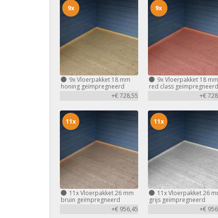
9x
9x
9x
Vloerpakket 18 mm
9x
Vloerpakket 18 m
honing geïmpregneerd
red class geïmpregneer
+€ 728,55
+€ 728
11x
11x
11x
Vloerpakket 26 mm
11x
Vloerpakket 26 
bruin geïmpregneerd
grijs geïmpregneerd
+€ 956,45
+€ 956