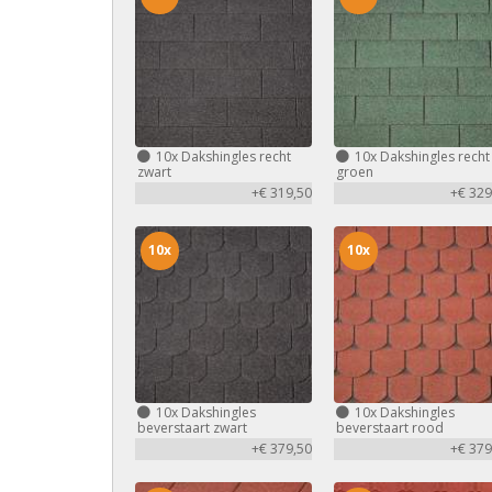
10x
Dakshingles recht
10x
Dakshingles recht
zwart
groen
+€ 319,50
+€ 329
10x
10x
10x
Dakshingles
10x
Dakshingles
beverstaart zwart
beverstaart rood
+€ 379,50
+€ 379