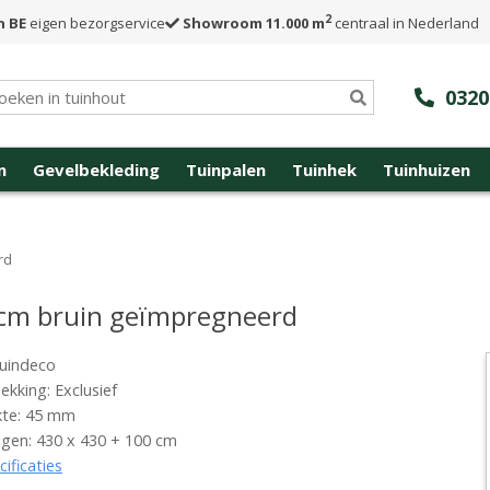
2
n BE
eigen bezorgservice
Showroom 11.000 m
centraal in Nederland
0320
n
Gevelbekleding
Tuinpalen
Tuinhek
Tuinhuizen
rd
 cm bruin geïmpregneerd
uindeco
kking: Exclusief
kte: 45 mm
gen: 430 x 430 + 100 cm
cificaties