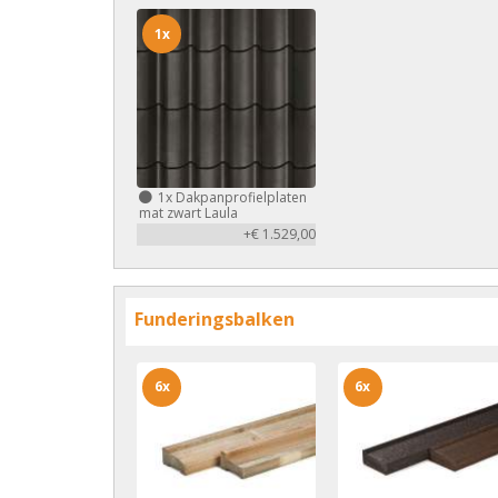
1x
1x
Dakpanprofielplaten
mat zwart Laula
+€ 1.529,00
Funderingsbalken
6x
6x