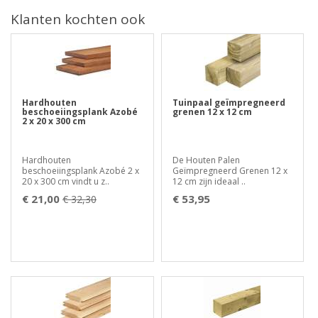
Klanten kochten ook
Hardhouten
Tuinpaal geïmpregneerd
beschoeiingsplank Azobé
grenen 12 x 12 cm
2 x 20 x 300 cm
Hardhouten
De Houten Palen
beschoeiingsplank Azobé 2 x
Geïmpregneerd Grenen 12 x
20 x 300 cm vindt u z..
12 cm zijn ideaal ..
€ 21,00
€ 53,95
€ 32,30