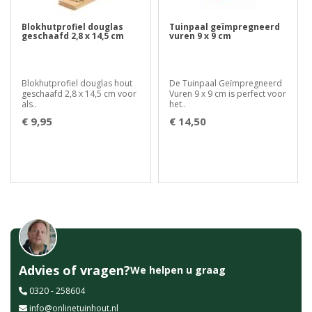
Blokhutprofiel douglas
Tuinpaal geïmpregneerd
geschaafd 2,8 x 14,5 cm
vuren 9 x 9 cm
Blokhutprofiel douglas hout
De Tuinpaal Geïmpregneerd
geschaafd 2,8 x 14,5 cm voor
Vuren 9 x 9 cm is perfect voor
als..
het..
€ 9,95
€ 14,50
Advies of vragen?
We helpen u graag
0320 - 258604
info@onlinetuinhout.nl