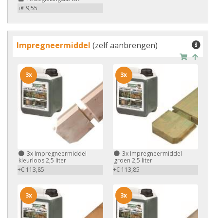
+€ 9,55
Impregneermiddel
(zelf aanbrengen)
3x
3x
3x
Impregneermiddel
3x
Impregneermiddel
kleurloos 2,5 liter
groen 2,5 liter
+€ 113,85
+€ 113,85
3x
3x