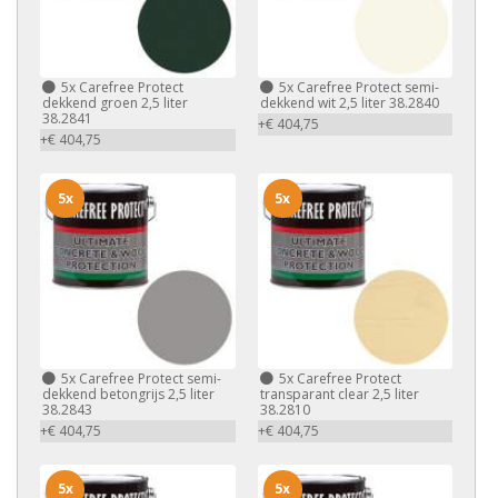
5x
Carefree Protect
5x
Carefree Protect semi-
dekkend groen 2,5 liter
dekkend wit 2,5 liter 38.2840
38.2841
+€ 404,75
+€ 404,75
5x
5x
5x
Carefree Protect semi-
5x
Carefree Protect
dekkend betongrijs 2,5 liter
transparant clear 2,5 liter
38.2843
38.2810
+€ 404,75
+€ 404,75
5x
5x