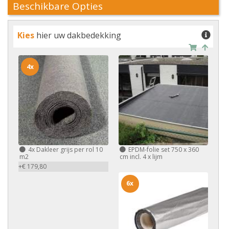
Beschikbare Opties
Kies
hier uw dakbedekking
4x
4x
Dakleer grijs per rol 10
EPDM-folie set 750 x 360
m2
cm incl. 4 x lijm
+€ 179,80
6x