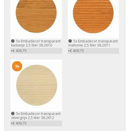
5x
Embadecor transparant
5x
Embadecor transparant
kastanje 2,5 liter 38.2610
mahonie 2,5 liter 38.2611
+€ 409,75
+€ 409,75
5x
5x
Embadecor transparant
zilvergrijs 2,5 liter 38.2612
+€ 409,75