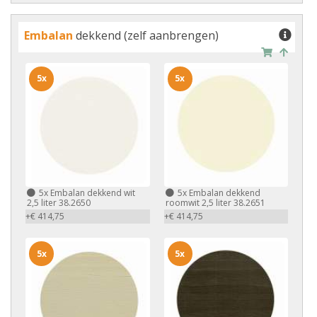
Embalan
dekkend (zelf aanbrengen)
5x
5x
5x
Embalan dekkend wit
5x
Embalan dekkend
2,5 liter 38.2650
roomwit 2,5 liter 38.2651
+€ 414,75
+€ 414,75
5x
5x