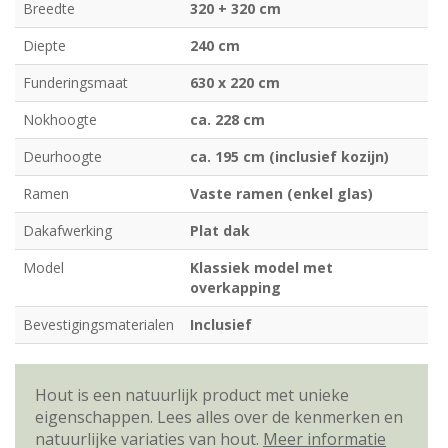
Breedte
320 + 320 cm
Diepte
240 cm
Funderingsmaat
630 x 220 cm
Nokhoogte
ca. 228 cm
Deurhoogte
ca. 195 cm (inclusief kozijn)
Ramen
Vaste ramen (enkel glas)
Dakafwerking
Plat dak
Model
Klassiek model met
overkapping
Bevestigingsmaterialen
Inclusief
Hout is een natuurlijk product met unieke
eigenschappen. Lees alles over de kenmerken en
natuurlijke variaties van hout.
Meer informatie