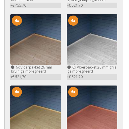
+€ 455,70
+€ 521,70
6x
6x
6x
Vloerpakket 26 mm
6x
Vloerpakket 26 mm grijs
bruin geïmpregneerd
geïmpregneerd
+€ 521,70
+€ 521,70
6x
6x