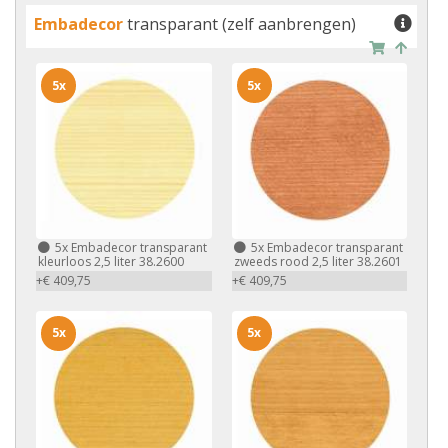
Embadecor
transparant (zelf aanbrengen)
5x
5x
5x
Embadecor transparant
5x
Embadecor transparant
kleurloos 2,5 liter 38.2600
zweeds rood 2,5 liter 38.2601
+€ 409,75
+€ 409,75
5x
5x