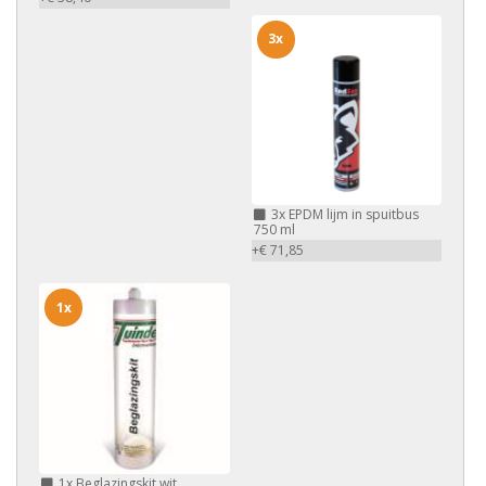
3x
3x
EPDM lijm in spuitbus
750 ml
+€ 71,85
1x
1x
Beglazingskit wit