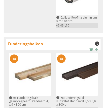
6x
Easy-Roofing aluminium
5 m2 per rol
+€ 491,70
Funderingsbalken
6x
6x
6x
Funderingsbalk
6x
Funderingsbalk
geïmpregneerd standaard 4,5
kunststof standaard 3,5 x 8,8
x 9 x 300 cm
x 300 cm