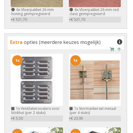
6x
Vloerpakket 26 mm
6x
Vloerpakket 26 mm red
honing geïmpregneerd
class geïmpregneerd
+€ 521,70
+€ 521,70
Extra
opties (meerdere keuzes mogelijk)
1x
1x
1x
Ventilatieroosters voor
1x
Stormankerset metaal
blokhut (per 2 stuks)
(per 4 stuks)
+€ 5,50
+€ 23,95