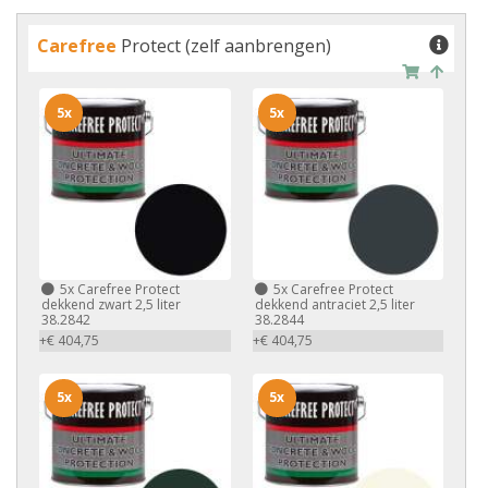
Carefree
Protect (zelf aanbrengen)
5x
5x
5x
Carefree Protect
5x
Carefree Protect
dekkend zwart 2,5 liter
dekkend antraciet 2,5 liter
38.2842
38.2844
+€ 404,75
+€ 404,75
5x
5x