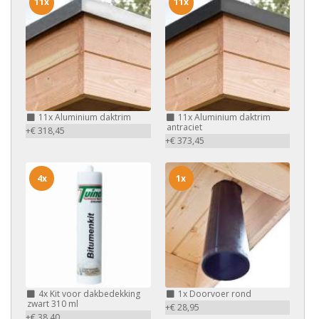
11x
11x
11x
Aluminium daktrim
11x
Aluminium daktrim
antraciet
+€ 318,45
+€ 373,45
4x
1x
4x
Kit voor dakbedekking
1x
Doorvoer rond
zwart 310 ml
+€ 28,95
+€ 38,40