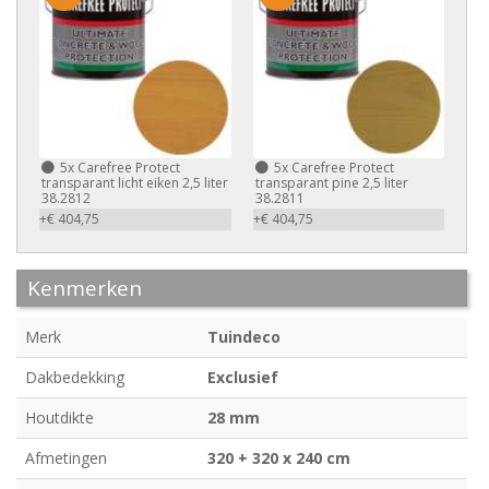
5x
Carefree Protect
5x
Carefree Protect
transparant licht eiken 2,5 liter
transparant pine 2,5 liter
38.2812
38.2811
+€ 404,75
+€ 404,75
Kenmerken
Merk
Tuindeco
Dakbedekking
Exclusief
Houtdikte
28 mm
Afmetingen
320 + 320 x 240 cm