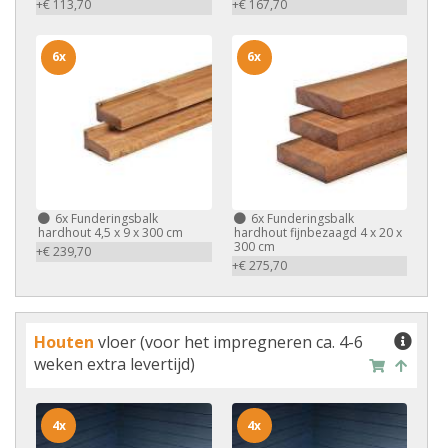
+€ 113,70
+€ 167,70
6x
6x
6x
Funderingsbalk
6x
Funderingsbalk
hardhout 4,5 x 9 x 300 cm
hardhout fijnbezaagd 4 x 20 x
300 cm
+€ 239,70
+€ 275,70
Houten
vloer (voor het impregneren ca. 4-6
weken extra levertijd)
4x
4x