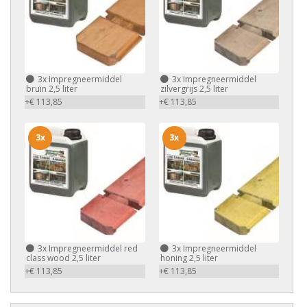
3x
Impregneermiddel
3x
Impregneermiddel
bruin 2,5 liter
zilvergrijs 2,5 liter
+€ 113,85
+€ 113,85
3x
3x
3x
Impregneermiddel red
3x
Impregneermiddel
class wood 2,5 liter
honing 2,5 liter
+€ 113,85
+€ 113,85