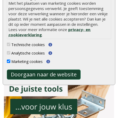
Met het plaatsen van marketing cookies worden
persoonsgegevens verwerkt. Je geeft toestemming
8.9
voor deze verwerking wanneer je hieronder een vinkje
plaatst. Wil je niet alle cookies accepteren? Dan kan je
dit op ieder moment aanpassen in de instellingen.
Lees voor meer informatie onze
privacy- en
cookieverklaring
.
gebaseerd op
Technische cookies
2040
ervaringen
Analytische cookies
Meer ervaringen op
klantervaringen.nl
Marketing cookies
Doorgaan naar de website