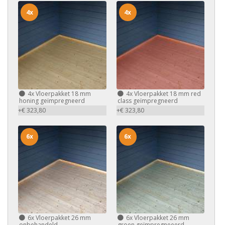
4x
4x
4x
Vloerpakket 18 mm
4x
Vloerpakket 18 mm red
honing geïmpregneerd
class geïmpregneerd
+€ 323,80
+€ 323,80
6x
6x
6x
Vloerpakket 26 mm
6x
Vloerpakket 26 mm
onbehandeld
groen geïmpregneeerd