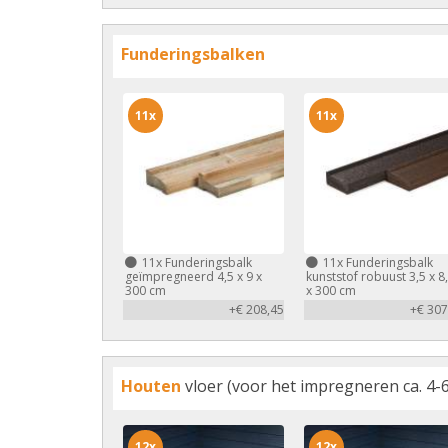
Funderingsbalken
11x
11x
11x
Funderingsbalk
11x
Funderingsbalk
geïmpregneerd 4,5 x 9 x
kunststof robuust 3,5 x 8
300 cm
x 300 cm
+€ 208,45
+€ 307
Houten
vloer (voor het impregneren ca. 4-6
12x
12x