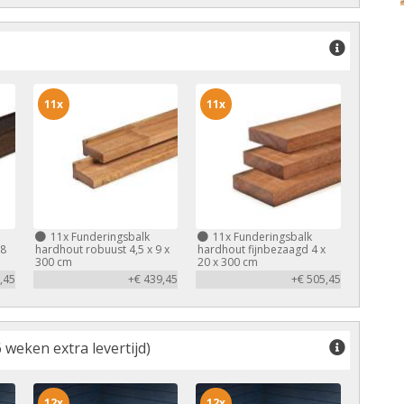
11x
11x
11x
Funderingsbalk
11x
Funderingsbalk
,8
hardhout robuust 4,5 x 9 x
hardhout fijnbezaagd 4 x
300 cm
20 x 300 cm
,45
+€ 439,45
+€ 505,45
 weken extra levertijd)
12x
12x