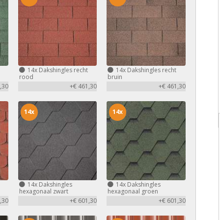
14x
Dakshingles recht
14x
Dakshingles recht
rood
bruin
,30
+€ 461,30
+€ 461,30
14x
14x
14x
Dakshingles
14x
Dakshingles
hexagonaal zwart
hexagonaal groen
,30
+€ 601,30
+€ 601,30