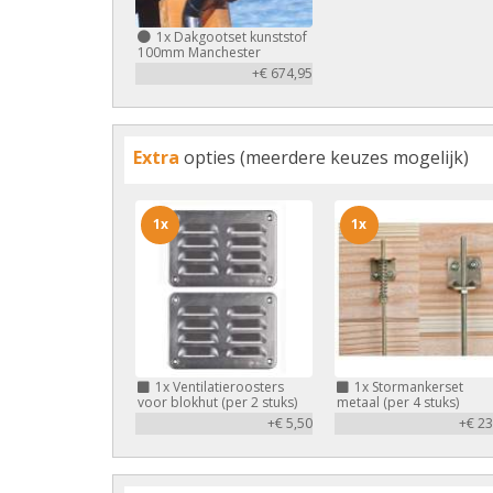
1x
Dakgootset kunststof
100mm Manchester
+€ 674,95
Extra
opties (meerdere keuzes mogelijk)
1x
1x
1x
Ventilatieroosters
1x
Stormankerset
voor blokhut (per 2 stuks)
metaal (per 4 stuks)
+€ 5,50
+€ 23