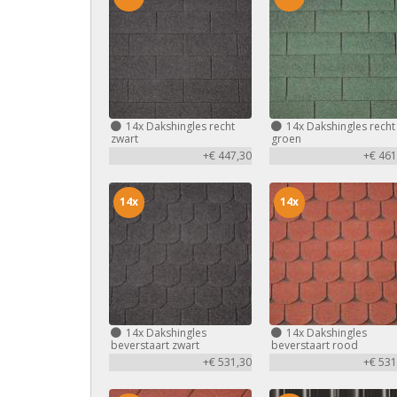
14x
Dakshingles recht
14x
Dakshingles recht
zwart
groen
+€ 447,30
+€ 461
14x
14x
14x
Dakshingles
14x
Dakshingles
beverstaart zwart
beverstaart rood
+€ 531,30
+€ 531