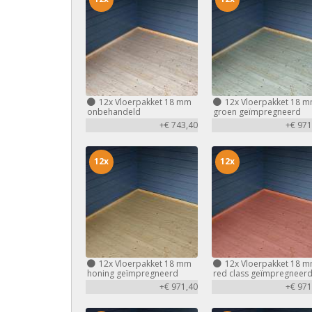
12x
Vloerpakket 18 mm
12x
Vloerpakket 18 
onbehandeld
groen geïmpregneerd
+€ 743,40
+€ 971
12x
12x
12x
Vloerpakket 18 mm
12x
Vloerpakket 18 
honing geïmpregneerd
red class geïmpregneer
+€ 971,40
+€ 971