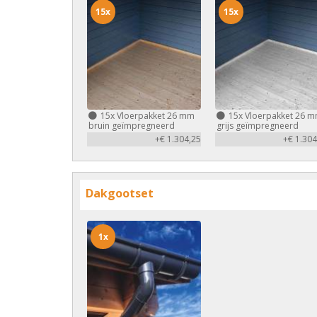
15x
15x
15x
Vloerpakket 26 mm
15x
Vloerpakket 26 
bruin geïmpregneerd
grijs geïmpregneerd
+€ 1.304,25
+€ 1.304
Dakgootset
1x