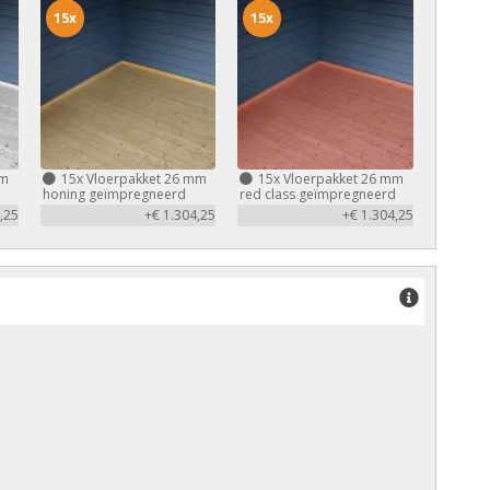
15x
15x
mm
15x
Vloerpakket 26 mm
15x
Vloerpakket 26 mm
honing geïmpregneerd
red class geïmpregneerd
,25
+€ 1.304,25
+€ 1.304,25