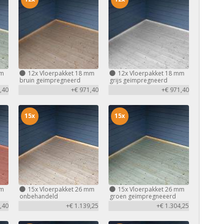
mm
12x
Vloerpakket 18 mm
12x
Vloerpakket 18 mm
bruin geïmpregneerd
grijs geïmpregneerd
,40
+€ 971,40
+€ 971,40
15x
15x
mm
15x
Vloerpakket 26 mm
15x
Vloerpakket 26 mm
d
onbehandeld
groen geïmpregneeerd
,40
+€ 1.139,25
+€ 1.304,25