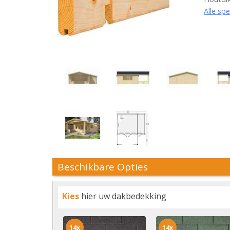
Alle spe
Beschikbare Opties
Kies
hier uw dakbedekking
14x
14x