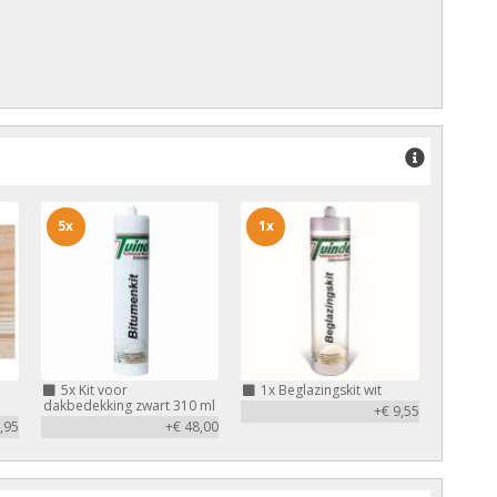
5x
1x
5x
Kit voor
1x
Beglazingskit wit
dakbedekking zwart 310 ml
+€ 9,55
,95
+€ 48,00