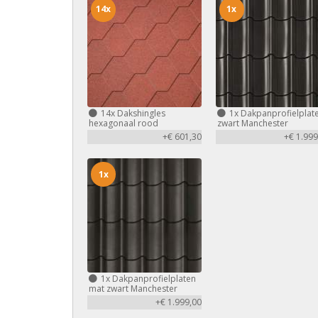
14x
1x
14x
Dakshingles
1x
Dakpanprofielplat
hexagonaal rood
zwart Manchester
+€ 601,30
+€ 1.999
1x
1x
Dakpanprofielplaten
mat zwart Manchester
+€ 1.999,00