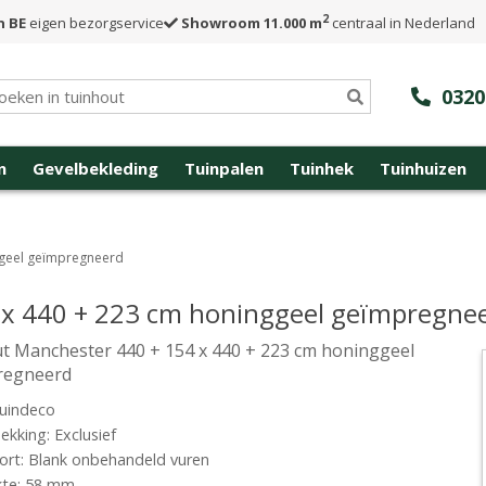
2
n BE
eigen bezorgservice
Showroom 11.000 m
centraal in Nederland
0320
n
Gevelbekleding
Tuinpalen
Tuinhek
Tuinhuizen
ggeel geïmpregneerd
 x 440 + 223 cm honinggeel geïmpregne
t Manchester 440 + 154 x 440 + 223 cm honinggeel
regneerd
uindeco
kking: Exclusief
rt: Blank onbehandeld vuren
kte: 58 mm