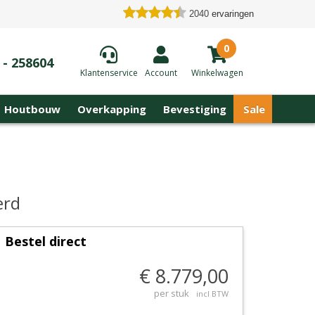
2040
ervaringen
0
 - 258604
Klantenservice
Account
Winkelwagen
Houtbouw
Overkapping
Bevestiging
Sale
erd
Bestel direct
€ 8.779,00
per stuk
incl BTW