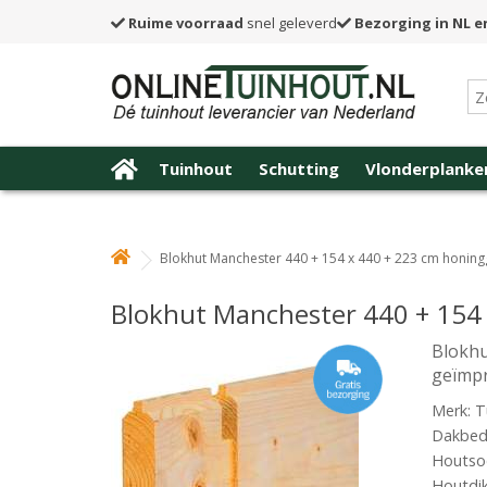
Ruime voorraad
snel geleverd
Bezorging in NL e
Tuinhout
Schutting
Vlonderplanke
Blokhut Manchester 440 + 154 x 440 + 223 cm honin
Blokhut Manchester 440 + 154
Blokhu
geïmp
Merk: T
Dakbede
Houtsoo
Houtdi