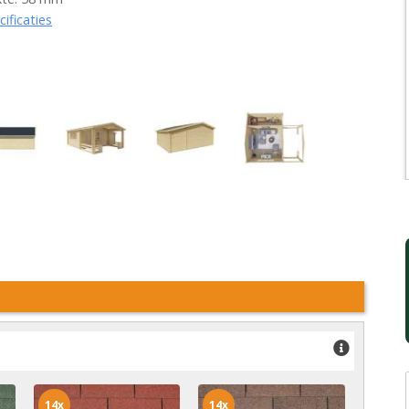
cificaties
14x
14x