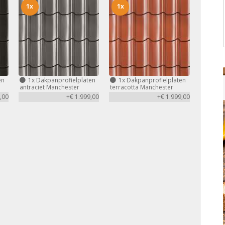
1x
1x
en
1x
Dakpanprofielplaten
1x
Dakpanprofielplaten
antraciet Manchester
terracotta Manchester
,00
+€ 1.999,00
+€ 1.999,00