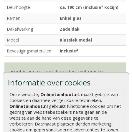
Deurhoogte
ca. 190 cm (inclusief kozijn)
Ramen
Enkel glas
Dakafwerking
Zadeldak
Model
Klassiek model
Bevestigingsmaterialen
Inclusief
Hout is een natuurlijk product met unieke
eigenschappen. Lees alles over de kenmerken en
Informatie over cookies
natuurlijke variaties van hout.
Meer informatie
Onze website,
Onlinetuinhout.nl
, maakt gebruik van
cookies en daarmee vergelijkbare technieken.
Onlinetuinhout.nl
gebruikt functionele cookies om het
Beoordelingen
gedrag van websitebezoekers na te gaan en de
Er zijn geen beoordelingen voor dit product.
website aan de hand van deze gegevens te
verbeteren. Daarnaast plaatsen derden marketing
cookies om gepersonaliseerde advertenties te tonen.
Geef beoordeling