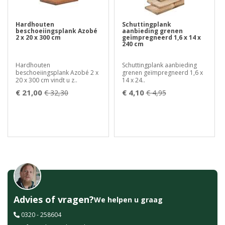
Hardhouten
Schuttingplank
beschoeiingsplank Azobé
aanbieding grenen
2 x 20 x 300 cm
geïmpregneerd 1,6 x 14 x
240 cm
Hardhouten
Schuttingplank aanbieding
beschoeiingsplank Azobé 2 x
grenen geïmpregneerd 1,6 x
20 x 300 cm vindt u z..
14 x 24..
€ 21,00
€ 4,10
€ 32,30
€ 4,95
Advies of vragen?
We helpen u graag
0320 - 258604