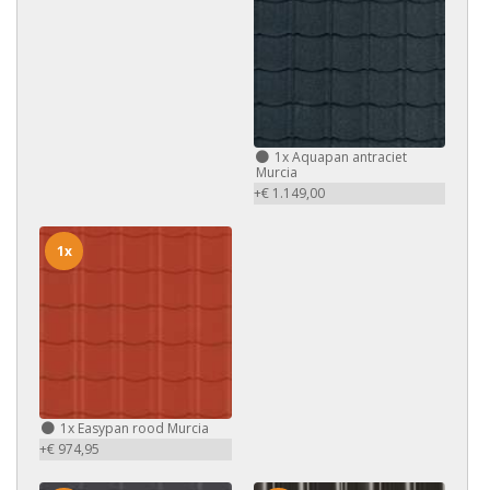
1x
Aquapan antraciet
Murcia
+€ 1.149,00
1x
1x
Easypan rood Murcia
+€ 974,95