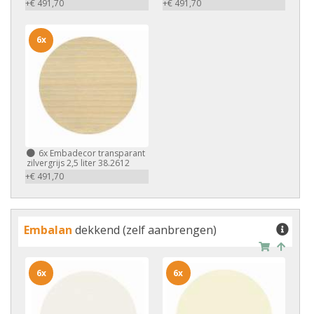
+€ 491,70
+€ 491,70
6x
6x
Embadecor transparant
zilvergrijs 2,5 liter 38.2612
+€ 491,70
Embalan
dekkend (zelf aanbrengen)
6x
6x