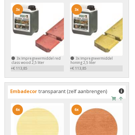
3x
3x
3x
Impregneermiddel red
3x
Impregneermiddel
class wood 2,5 liter
honing 2,5 liter
+€ 113,85
+€ 113,85
Embadecor
transparant (zelf aanbrengen)
6x
6x