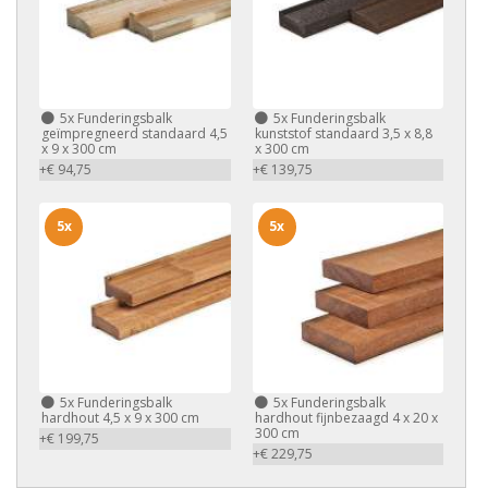
5x
Funderingsbalk
5x
Funderingsbalk
geïmpregneerd standaard 4,5
kunststof standaard 3,5 x 8,8
x 9 x 300 cm
x 300 cm
+€ 94,75
+€ 139,75
5x
5x
5x
Funderingsbalk
5x
Funderingsbalk
hardhout 4,5 x 9 x 300 cm
hardhout fijnbezaagd 4 x 20 x
300 cm
+€ 199,75
+€ 229,75