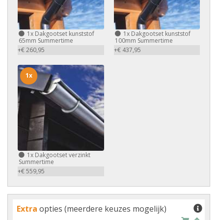
1x
Dakgootset kunststof
1x
Dakgootset kunststof
65mm Summertime
100mm Summertime
+€ 260,95
+€ 437,95
1x
1x
Dakgootset verzinkt
Summertime
+€ 559,95
Extra
opties (meerdere keuzes mogelijk)