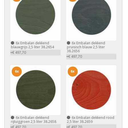
6x
Embalan dekkend
6x
Embalan dekkend
blauwgrijs 2,5 liter 38.2654
pruisisch blauw 2,5 liter
38.2656
+€ 497,70
+€ 497,70
6x
6x
6x
Embalan dekkend
6x
Embalan dekkend rood
rijtuiggroen 2,5 liter 38.2658
2,5 liter 38.2659
+€ 497,70
+€ 497,70