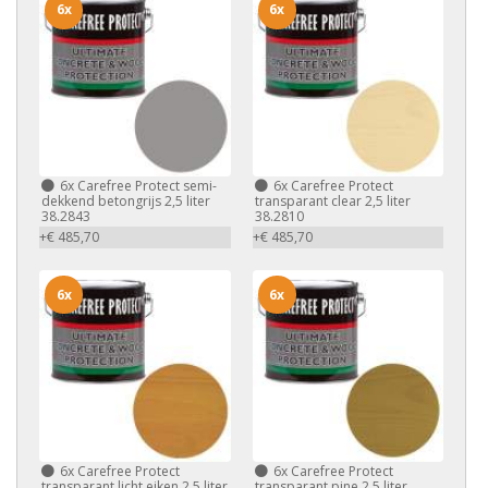
6x
6x
6x
Carefree Protect semi-
6x
Carefree Protect
dekkend betongrijs 2,5 liter
transparant clear 2,5 liter
38.2843
38.2810
+€ 485,70
+€ 485,70
6x
6x
6x
Carefree Protect
6x
Carefree Protect
transparant licht eiken 2,5 liter
transparant pine 2,5 liter