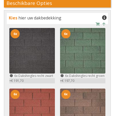
Beschikbare Opties
Kies
hier uw dakbedekking
6x
6x
6x
Dakshingles recht zwart
6x
Dakshingles recht groen
+€ 191,70
+€ 197,70
6x
6x