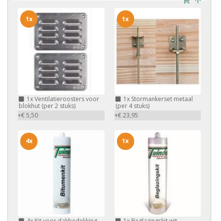
1x
1x
1x
Ventilatieroosters voor
1x
Stormankerset metaal
blokhut (per 2 stuks)
(per 4 stuks)
+€ 5,50
+€ 23,95
4x
1x
4x
Kit voor dakbedekking
1x
Beglazingskit wit