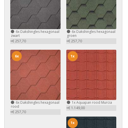
6x
Dakshingles hexagonaal
6x
Dakshingles hexagonaal
zwart
groen
+€ 257,70
+€ 257,70
6x
1x
6x
Dakshingles hexagonaal
1x
Aquapan rood Murcia
rood
+€ 1.149,00
+€ 257,70
1x