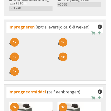
zwart 310 ml
+€ 9,55
+€ 38,40
Impregneren
(extra levertijd ca. 6-8 weken)
1x
1x
1x
1x
1x
1x
1x
1x
1x
1x
Impregneermiddel
(zelf aanbrengen)
3x
3x