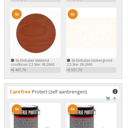
6x
6x
6x
Embalan dekkend
6x
Embalan isoleergrond
roodbruin 2,5 liter 38.2660
2,5 liter 38.2665
+€ 497,70
+€ 551,70
Carefree
Protect (zelf aanbrengen)
6x
6x