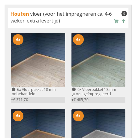
Houten
vloer (voor het impregneren ca. 4-6
weken extra levertijd)
6x
6x
6x
Vloerpakket 18 mm
6x
Vloerpakket 18 mm
onbehandeld
groen geïmpregneerd
+€ 371,70
+€ 485,70
6x
6x