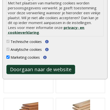
Met het plaatsen van marketing cookies worden
persoonsgegevens verwerkt. Je geeft toestemming
Klanten kochten ook
voor deze verwerking wanneer je hieronder een vinkje
plaatst. Wil je niet alle cookies accepteren? Dan kan je
dit op ieder moment aanpassen in de instellingen.
Lees voor meer informatie onze
privacy- en
cookieverklaring
.
Rabatplank grenen
Hardhouten tuinpalen
geïmpregneerd 1,7 x 14 x
azobé 8,5 x 8,5 cm
Technische cookies
300 cm
geschaafd V-groef
Analytische cookies
Marketing cookies
De Rabatdelen
De Hardhouten Tuinpalen
geïmpregneerd grenen
Azobé 8,5 x 8,5 cm geschaafd
1,7x14x300 cm zijn de ide..
zijn ee..
Doorgaan naar de website
€ 6,75
€ 21,40
€ 8,15