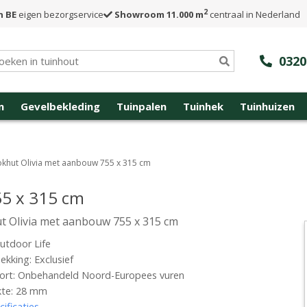
2
n BE
eigen bezorgservice
Showroom 11.000 m
centraal in Nederland
0320
n
Gevelbekleding
Tuinpalen
Tuinhek
Tuinhuizen
okhut Olivia met aanbouw 755 x 315 cm
55 x 315 cm
t Olivia met aanbouw 755 x 315 cm
utdoor Life
kking: Exclusief
ort: Onbehandeld Noord-Europees vuren
kte: 28 mm
cificaties