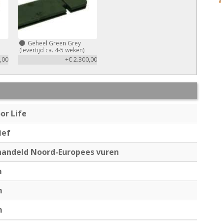
Geheel Green Grey
(levertijd ca. 4-5 weken)
,00
+€ 2.300,00
or Life
ief
andeld Noord-Europees vuren
m
m
m