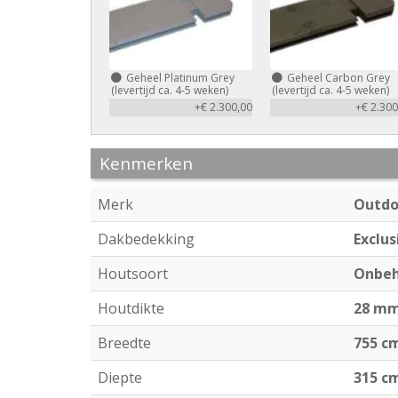
Geheel Platinum Grey
Geheel Carbon Grey
(levertijd ca. 4-5 weken)
(levertijd ca. 4-5 weken)
+€ 2.300,00
+€ 2.300
Kenmerken
Merk
Outdo
Dakbedekking
Exclus
Houtsoort
Onbeh
Houtdikte
28 m
Breedte
755 c
Diepte
315 c