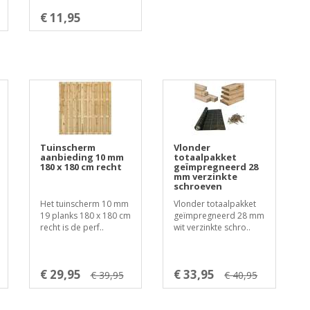
€ 11,95
Tuinscherm
Vlonder
aanbieding 10 mm
totaalpakket
180 x 180 cm recht
geïmpregneerd 28
mm verzinkte
schroeven
Het tuinscherm 10 mm
Vlonder totaalpakket
19 planks 180 x 180 cm
geïmpregneerd 28 mm
recht is de perf..
wit verzinkte schro..
€ 29,95
€ 33,95
€ 39,95
€ 40,95