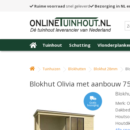
Ruime voorraad
snel geleverd
Bezorging in NL e
Tuinhout
Schutting
Vlonderplanke
Tuinhuizen
Blokhutten
Blokhut 28mm
Bl
Blokhut Olivia met aanbouw 7
Blokhu
Merk: O
Dakbede
Houtso
Houtdi
Alle spe