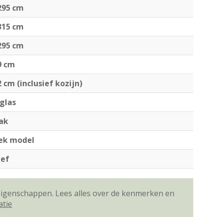
295 cm
315 cm
295 cm
9 cm
2 cm (inclusief kozijn)
glas
dak
iek model
ief
 eigenschappen. Lees alles over de kenmerken en
atie