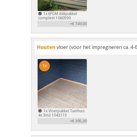
1x
EPDM dakpakket
compleet 1060599
+€ 749,00
Houten
vloer (voor het impregneren ca. 4-6
1x
1x
Vloerpakket Tuinhuis
4x 3m2 1043173
+€ 395,00