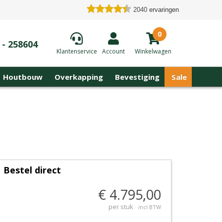
2040
ervaringen
0
 - 258604
Klantenservice
Account
Winkelwagen
Houtbouw
Overkapping
Bevestiging
Sale
Bestel direct
€ 4.795,00
per stuk
incl BTW