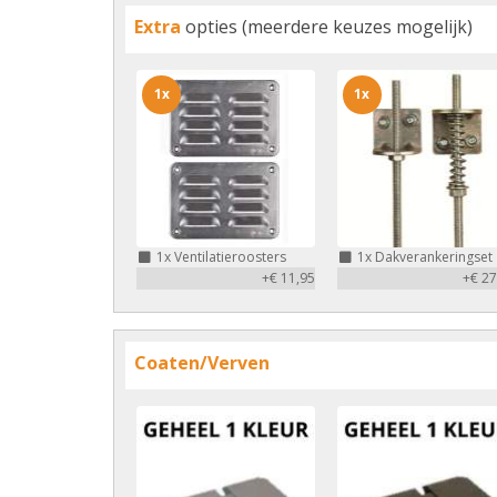
Extra
opties (meerdere keuzes mogelijk)
1x
1x
1x
Ventilatieroosters
1x
Dakverankeringset
+€ 11,95
+€ 27
Coaten/Verven