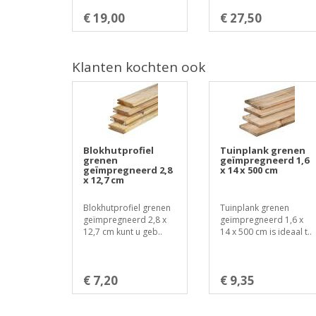
€ 19,00
€ 27,50
Klanten kochten ook
Blokhutprofiel
Tuinplank grenen
grenen
geïmpregneerd 1,6
geïmpregneerd 2,8
x 14 x 500 cm
x 12,7 cm
Blokhutprofiel grenen
Tuinplank grenen
geïmpregneerd 2,8 x
geïmpregneerd 1,6 x
12,7 cm kunt u geb..
14 x 500 cm is ideaal t..
€ 7,20
€ 9,35