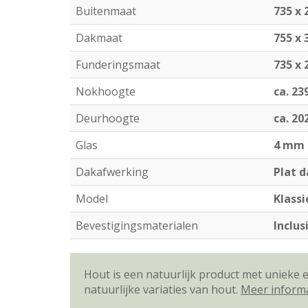
Buitenmaat
735 x 
Dakmaat
755 x 
Funderingsmaat
735 x 
Nokhoogte
ca. 23
Deurhoogte
ca. 20
Glas
4 mm 
Dakafwerking
Plat 
Model
Klass
Bevestigingsmaterialen
Inclus
Hout is een natuurlijk product met unieke
natuurlijke variaties van hout.
Meer inform