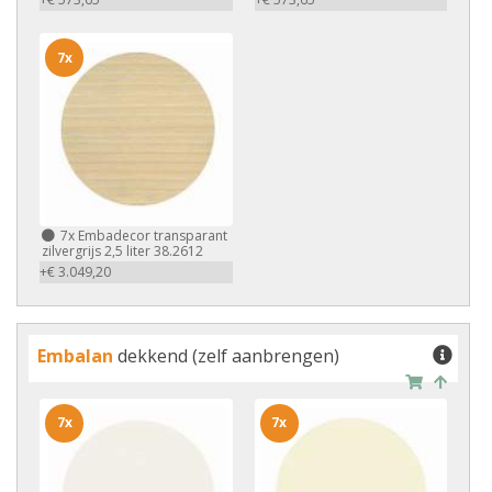
7x
7x
Embadecor transparant
zilvergrijs 2,5 liter 38.2612
+€ 3.049,20
Embalan
dekkend (zelf aanbrengen)
7x
7x