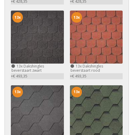
+€ 428,35
+€ 428,35
13x
13x
13x
Dakshingles
13x
Dakshingles
beverstaart zwart
beverstaart rood
+€ 493,35
+€ 493,35
13x
13x