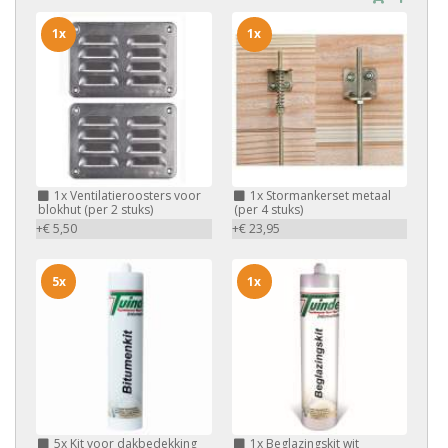
1x
1x
1x
Ventilatieroosters voor
1x
Stormankerset metaal
blokhut (per 2 stuks)
(per 4 stuks)
+€ 5,50
+€ 23,95
5x
1x
5x
Kit voor dakbedekking
1x
Beglazingskit wit