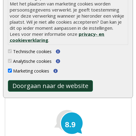
Snelle levering
Met het plaatsen van marketing cookies worden
Uitsluitend topkwaliteit
persoonsgegevens verwerkt. Je geeft toestemming
Vakkundig personeel
voor deze verwerking wanneer je hieronder een vinkje
plaatst. Wil je niet alle cookies accepteren? Dan kan je
Ruime voorraad
dit op ieder moment aanpassen in de instellingen.
24/7 online bestellen
Lees voor meer informatie onze
privacy- en
Meer dan 40 jaar ervaring
cookieverklaring
.
Centraal gelegen showroom
Technische cookies
Analytische cookies
Marketing cookies
Doorgaan naar de website
Onlinetuinhout.nl
8.9