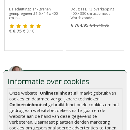
De schuttingplank grenen
Douglas DHZ overkapping
geïmpregneerd 1,6 x 14 x 400
400 x 330 cm actiemodel.
cm is ..
Wordt zonde..
€ 764,95
€ 1.019,95
€ 6,75
€ 8,10
Informatie over cookies
Advies of vragen?
We helpen u graag
Onze website,
Onlinetuinhout.nl
, maakt gebruik van
0320 - 258604
cookies en daarmee vergelijkbare technieken.
info@onlinetuinhout.nl
Onlinetuinhout.nl
gebruikt functionele cookies om het
gedrag van websitebezoekers na te gaan en de
website aan de hand van deze gegevens te
verbeteren. Daarnaast plaatsen derden marketing
Scherpe prijzen
cookies om gepersonaliseerde advertenties te tonen.