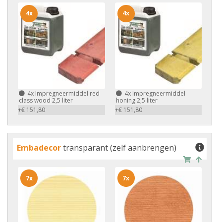
4x
4x
4x
Impregneermiddel red
4x
Impregneermiddel
class wood 2,5 liter
honing 2,5 liter
+€ 151,80
+€ 151,80
Embadecor
transparant (zelf aanbrengen)
7x
7x