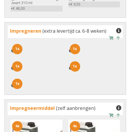
zwart 310 ml
+€ 9,55
+€ 48,00
Impregneren
(extra levertijd ca. 6-8 weken)
1x
1x
1x
1x
1x
1x
1x
1x
1x
1x
Impregneermiddel
(zelf aanbrengen)
4x
4x