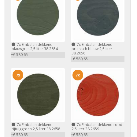
7x
Embalan dekkend
7x
Embalan dekkend
blauwgrijs 2,5 liter 38.2654
pruisisch blauw 2,5 liter
38.2656
+€ 580,65
+€ 580,65
7x
7x
7x
Embalan dekkend
7x
Embalan dekkend rood
rijtuiggroen 2,5 liter 38.2658
2,5 liter 38.2659
+€ 580,65
+€ 580,65