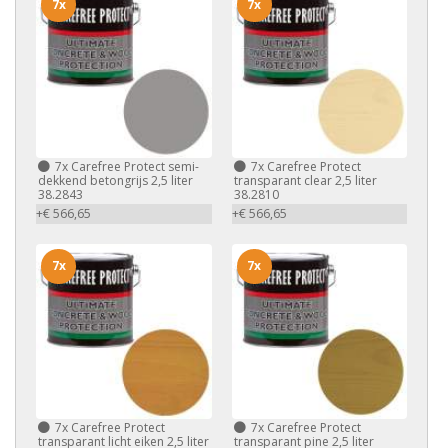
7x
7x
7x
Carefree Protect semi-
7x
Carefree Protect
dekkend betongrijs 2,5 liter
transparant clear 2,5 liter
38.2843
38.2810
+€ 566,65
+€ 566,65
7x
7x
7x
Carefree Protect
7x
Carefree Protect
transparant licht eiken 2,5 liter
transparant pine 2,5 liter