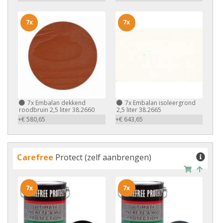
7x
7x
7x
Embalan dekkend
7x
Embalan isoleergrond
roodbruin 2,5 liter 38.2660
2,5 liter 38.2665
+€ 580,65
+€ 643,65
Carefree
Protect (zelf aanbrengen)
7x
7x