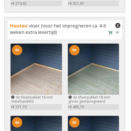
+€ 279,65
+€ 321,65
Houten
vloer (voor het impregneren ca. 4-6
weken extra levertijd)
6x
6x
6x
Vloerpakket 18 mm
6x
Vloerpakket 18 mm
onbehandeld
groen geïmpregneerd
+€ 371,70
+€ 485,70
6x
6x