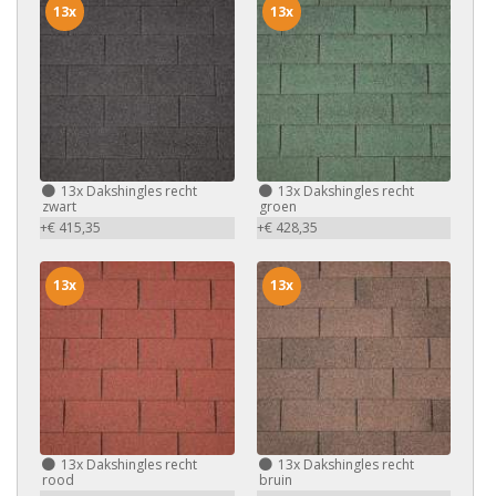
13x
13x
13x
Dakshingles recht
13x
Dakshingles recht
zwart
groen
+€ 415,35
+€ 428,35
13x
13x
13x
Dakshingles recht
13x
Dakshingles recht
rood
bruin