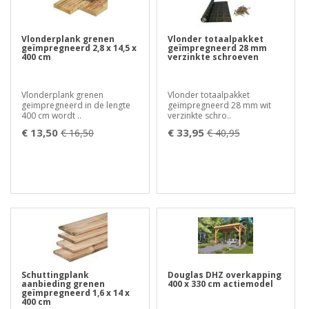
Vlonderplank grenen
Vlonder totaalpakket
geïmpregneerd 2,8 x 14,5 x
geïmpregneerd 28 mm
400 cm
verzinkte schroeven
Vlonderplank grenen
Vlonder totaalpakket
geïmpregneerd in de lengte
geïmpregneerd 28 mm wit
400 cm wordt ..
verzinkte schro..
€ 13,50
€ 33,95
€ 16,50
€ 40,95
Schuttingplank
Douglas DHZ overkapping
aanbieding grenen
400 x 330 cm actiemodel
geïmpregneerd 1,6 x 14 x
400 cm