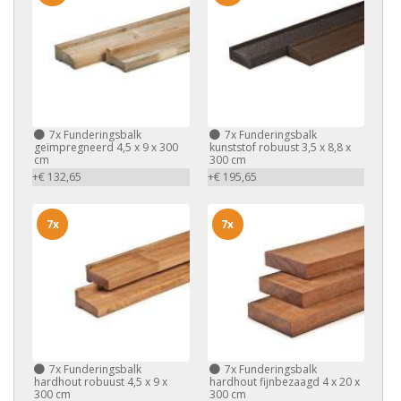
7x
Funderingsbalk
7x
Funderingsbalk
geïmpregneerd 4,5 x 9 x 300
kunststof robuust 3,5 x 8,8 x
cm
300 cm
+€ 132,65
+€ 195,65
7x
7x
7x
Funderingsbalk
7x
Funderingsbalk
hardhout robuust 4,5 x 9 x
hardhout fijnbezaagd 4 x 20 x
300 cm
300 cm