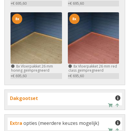
+€ 695,60
+€ 695,60
8x
8x
8x
Vloerpakket 26 mm
8x
Vloerpakket 26 mm red
honing geïmpregneerd
class geïmpregneerd
+€ 695,60
+€ 695,60
Dakgootset
Extra
opties (meerdere keuzes mogelijk)