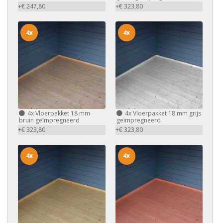
+€ 247,80
+€ 323,80
4x
4x
4x
Vloerpakket 18 mm
4x
Vloerpakket 18 mm grijs
bruin geïmpregneerd
geïmpregneerd
+€ 323,80
+€ 323,80
4x
4x