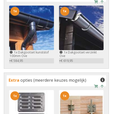
1x
1x
1x
Dakgootset kunststof
1x
Dakgootset verzinkt
100mm Ove
Ove
+€ 584,95
+€ 619,95
Extra
opties (meerdere keuzes mogelijk)
1x
1x