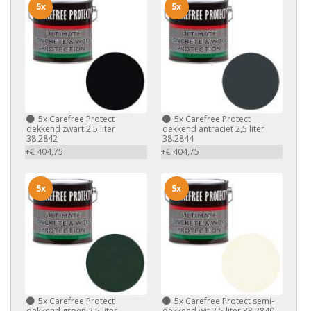
5x
5x
5x
Carefree Protect
5x
Carefree Protect
dekkend zwart 2,5 liter
dekkend antraciet 2,5 liter
38.2842
38.2844
+€ 404,75
+€ 404,75
5x
5x
5x
Carefree Protect
5x
Carefree Protect semi-
dekkend groen 2,5 liter
dekkend wit 2,5 liter 38.2840