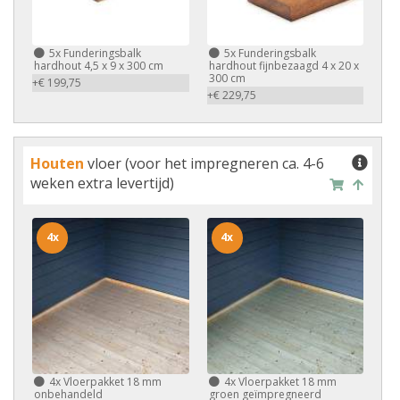
5x
Funderingsbalk
5x
Funderingsbalk
hardhout 4,5 x 9 x 300 cm
hardhout fijnbezaagd 4 x 20 x
300 cm
+€ 199,75
+€ 229,75
Houten
vloer (voor het impregneren ca. 4-6
weken extra levertijd)
4x
4x
4x
Vloerpakket 18 mm
4x
Vloerpakket 18 mm
onbehandeld
groen geïmpregneerd