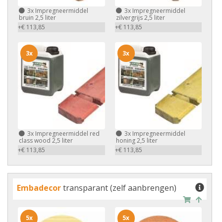
3x
Impregneermiddel
3x
Impregneermiddel
bruin 2,5 liter
zilvergrijs 2,5 liter
+€ 113,85
+€ 113,85
3x
3x
3x
Impregneermiddel red
3x
Impregneermiddel
class wood 2,5 liter
honing 2,5 liter
+€ 113,85
+€ 113,85
Embadecor
transparant (zelf aanbrengen)
5x
5x