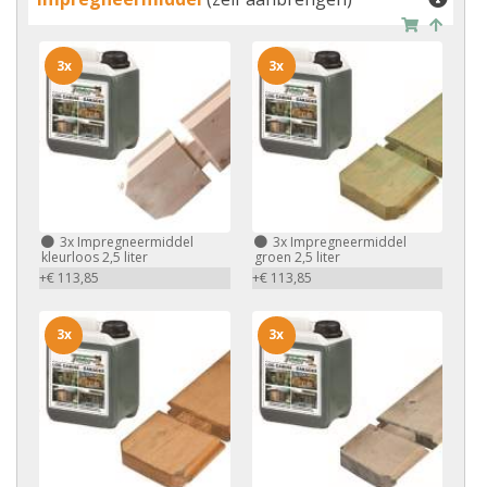
3x
3x
3x
Impregneermiddel
3x
Impregneermiddel
kleurloos 2,5 liter
groen 2,5 liter
+€ 113,85
+€ 113,85
3x
3x