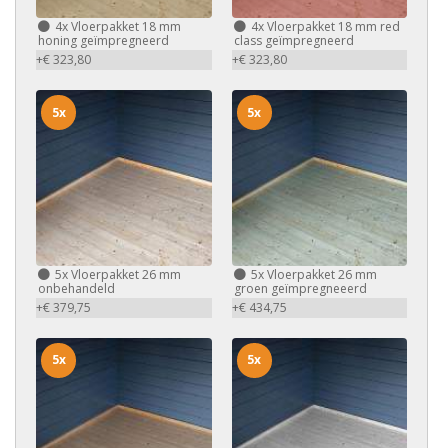
4x
Vloerpakket 18 mm
4x
Vloerpakket 18 mm red
honing geïmpregneerd
class geïmpregneerd
+€ 323,80
+€ 323,80
5x
5x
5x
Vloerpakket 26 mm
5x
Vloerpakket 26 mm
onbehandeld
groen geïmpregneeerd
+€ 379,75
+€ 434,75
5x
5x