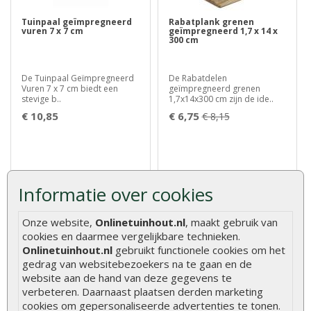
Tuinpaal geïmpregneerd
Rabatplank grenen
vuren 7 x 7 cm
geïmpregneerd 1,7 x 14 x
300 cm
De Tuinpaal Geïmpregneerd
De Rabatdelen
Vuren 7 x 7 cm biedt een
geïmpregneerd grenen
stevige b..
1,7x14x300 cm zijn de ide..
€ 10,85
€ 6,75
€ 8,15
Informatie over cookies
Onze website,
Onlinetuinhout.nl
, maakt gebruik van
cookies en daarmee vergelijkbare technieken.
Onlinetuinhout.nl
gebruikt functionele cookies om het
Tuinpaal geïmpregneerd
Tuinscherm aanbieding
gedrag van websitebezoekers na te gaan en de
vuren 9 x 9 cm
21-planks grenen 180 x 180
website aan de hand van deze gegevens te
cm recht
verbeteren. Daarnaast plaatsen derden marketing
cookies om gepersonaliseerde advertenties te tonen.