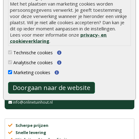
De Tuinpaal Geïmpregneerd
Tuinscherm aanbieding 21-
Met het plaatsen van marketing cookies worden
Vuren 9 x 9 cm is perfect voor
planks is hét te gebruiken
persoonsgegevens verwerkt. Je geeft toestemming
het..
scherm i..
voor deze verwerking wanneer je hieronder een vinkje
€ 14,50
€ 77,95
€ 89,95
plaatst. Wil je niet alle cookies accepteren? Dan kan je
dit op ieder moment aanpassen in de instellingen.
Lees voor meer informatie onze
privacy- en
cookieverklaring
.
Technische cookies
Analytische cookies
Marketing cookies
Advies of vragen?
We helpen u graag
Doorgaan naar de website
0320 - 258604
info@onlinetuinhout.nl
Scherpe prijzen
Snelle levering