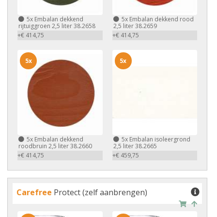
5x
Embalan dekkend
5x
Embalan dekkend rood
rijtuiggroen 2,5 liter 38.2658
2,5 liter 38.2659
+€ 414,75
+€ 414,75
5x
5x
5x
Embalan dekkend
5x
Embalan isoleergrond
roodbruin 2,5 liter 38.2660
2,5 liter 38.2665
+€ 414,75
+€ 459,75
Carefree
Protect (zelf aanbrengen)