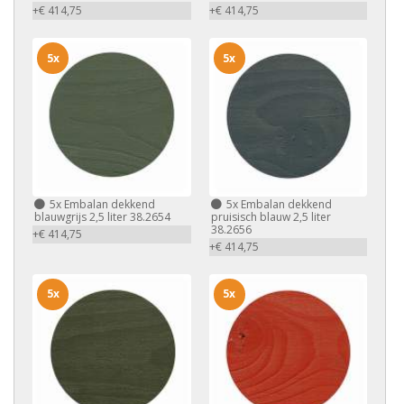
+€ 414,75
+€ 414,75
5x
5x
5x
Embalan dekkend
5x
Embalan dekkend
blauwgrijs 2,5 liter 38.2654
pruisisch blauw 2,5 liter
38.2656
+€ 414,75
+€ 414,75
5x
5x