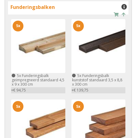
Funderingsbalken
5x
5x
5x
Funderingsbalk
5x
Funderingsbalk
geïmpregneerd standaard 4,5
kunststof standaard 3,5 x 8,8
x 9 x 300 cm
x 300 cm
+€ 94,75
+€ 139,75
5x
5x