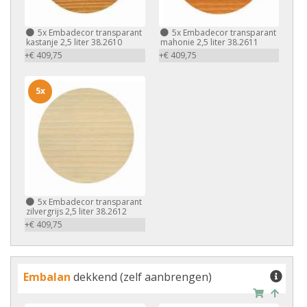
5x
Embadecor transparant
5x
Embadecor transparant
kastanje 2,5 liter 38.2610
mahonie 2,5 liter 38.2611
+€ 409,75
+€ 409,75
5x
5x
Embadecor transparant
zilvergrijs 2,5 liter 38.2612
+€ 409,75
Embalan
dekkend (zelf aanbrengen)