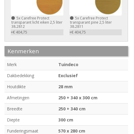
5x
Carefree Protect
5x
Carefree Protect
transparant licht eiken 2,5 liter
transparant pine 2,5 liter
38.2812
38.2811
+€ 404,75
+€ 404,75
Kenmerken
Merk
Tuindeco
Dakbedekking
Exclusief
Houtdikte
28 mm
Afmetingen
250 + 340 x 300 cm
Breedte
250 + 340 cm
Diepte
300 cm
Funderingsmaat
570 x 280 cm