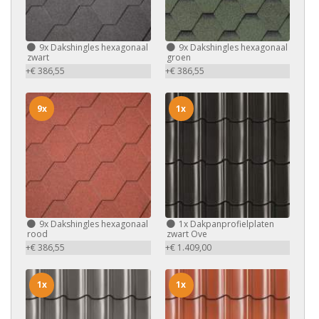
9x
Dakshingles hexagonaal
9x
Dakshingles hexagonaal
zwart
groen
+€ 386,55
+€ 386,55
9x
1x
9x
Dakshingles hexagonaal
1x
Dakpanprofielplaten
rood
zwart Ove
+€ 386,55
+€ 1.409,00
1x
1x