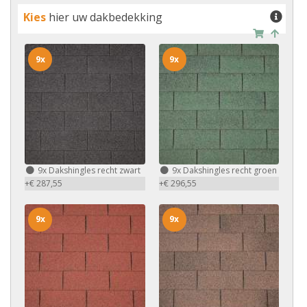
Kies
hier uw dakbedekking
9x
9x
9x
Dakshingles recht zwart
9x
Dakshingles recht groen
+€ 287,55
+€ 296,55
9x
9x