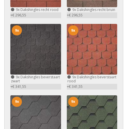
9x
Dakshingles recht rood
9x
Dakshingles recht bruin
+€ 296,55
+€ 296,55
9x
9x
9x
Dakshingles beverstaart
9x
Dakshingles beverstaart
zwart
rood
+€ 341,55
+€ 341,55
9x
9x