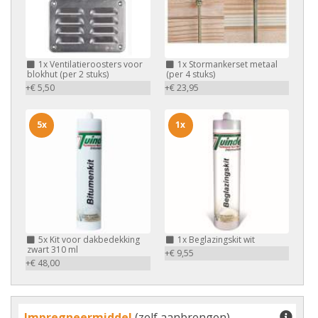
1x
Ventilatieroosters voor
1x
Stormankerset metaal
blokhut (per 2 stuks)
(per 4 stuks)
+€ 5,50
+€ 23,95
5x
1x
5x
Kit voor dakbedekking
1x
Beglazingskit wit
zwart 310 ml
+€ 9,55
+€ 48,00
Impregneermiddel
(zelf aanbrengen)