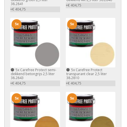
38.2841
+€ 404,75
+€ 404,75
5x
5x
5x
Carefree Protect semi-
5x
Carefree Protect
dekkend betongrijs 2,5 liter
transparant clear 2,5 liter
38.2843
38.2810
+€ 404,75
+€ 404,75
5x
5x