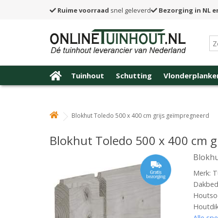
Ruime voorraad
snel geleverd
Bezorging in NL e
Tuinhout
Schutting
Vlonderplanke
Blokhut Toledo 500 x 400 cm grijs geïmpregneerd
Blokhut Toledo 500 x 400 cm g
Blokhu
Merk: T
Dakbede
Houtsoo
Houtdi
Alle spe