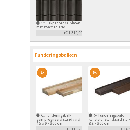
1x
Dakpanprofielplaten
mat zwart Toledo
+€ 1.319,00
Funderingsbalken
6x
6x
6x
Funderingsbalk
6x
Funderingsbalk
geïmpregneerd standaard
kunststof standaard 3,5 
4,5 x 9 x 300 cm
8,8 x 300 cm
+€ 113,70
+€ 167