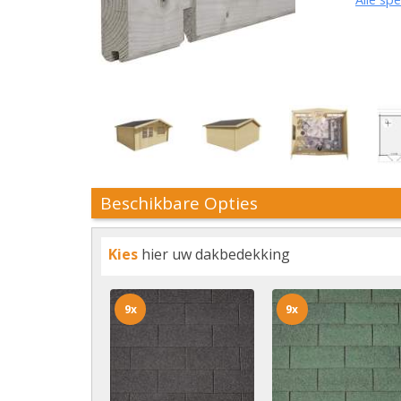
Beschikbare Opties
Kies
hier uw dakbedekking
9x
9x