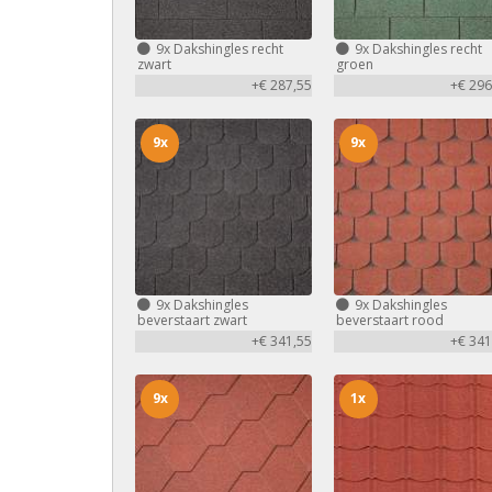
9x
Dakshingles recht
9x
Dakshingles recht
zwart
groen
+€ 287,55
+€ 296
9x
9x
9x
Dakshingles
9x
Dakshingles
beverstaart zwart
beverstaart rood
+€ 341,55
+€ 341
9x
1x