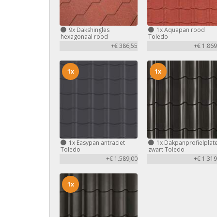
9x
Dakshingles
1x
Aquapan rood
hexagonaal rood
Toledo
+€ 386,55
+€ 1.869
1x
1x
1x
Easypan antraciet
1x
Dakpanprofielplat
Toledo
zwart Toledo
+€ 1.589,00
+€ 1.319
1x