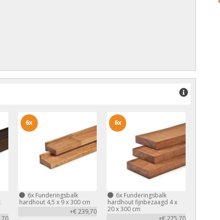
6x
6x
6x
Funderingsbalk
6x
Funderingsbalk
x
hardhout 4,5 x 9 x 300 cm
hardhout fijnbezaagd 4 x
20 x 300 cm
+€ 239,70
,70
+€ 275,70