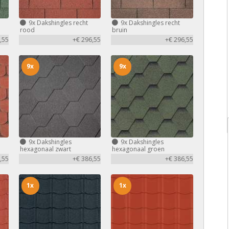
9x
Dakshingles recht
9x
Dakshingles recht
rood
bruin
,55
+€ 296,55
+€ 296,55
9x
9x
9x
Dakshingles
9x
Dakshingles
hexagonaal zwart
hexagonaal groen
,55
+€ 386,55
+€ 386,55
1x
1x