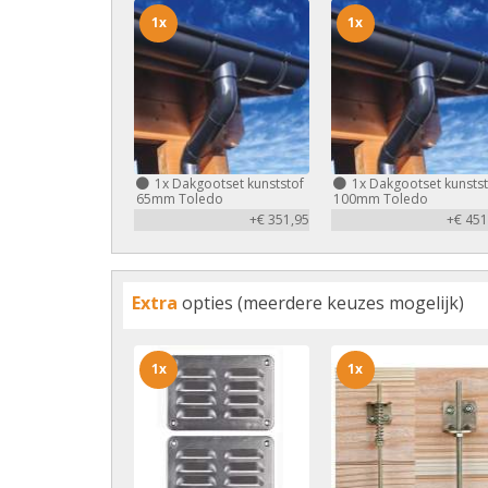
1x
1x
1x
Dakgootset kunststof
1x
Dakgootset kunstst
65mm Toledo
100mm Toledo
+€ 351,95
+€ 451
Extra
opties (meerdere keuzes mogelijk)
1x
1x