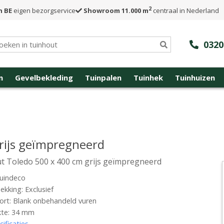
2
n BE
eigen bezorgservice
Showroom 11.000 m
centraal in Nederland
0320
n
Gevelbekleding
Tuinpalen
Tuinhek
Tuinhuizen
rijs geïmpregneerd
t Toledo 500 x 400 cm grijs geïmpregneerd
uindeco
kking: Exclusief
rt: Blank onbehandeld vuren
kte: 34 mm
cificaties