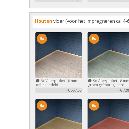
Houten
vloer (voor het impregneren ca. 4-6
9x
9x
9x
Vloerpakket 18 mm
9x
Vloerpakket 18 m
onbehandeld
groen geïmpregneerd
+€ 557,55
+€ 728
9x
9x