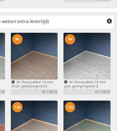
 weken extra levertijd)
9x
9x
m
9x
Vloerpakket 18 mm
9x
Vloerpakket 18 mm
bruin geïmpregneerd
grijs geïmpregneerd
,55
+€ 728,55
+€ 728,55
12x
12x