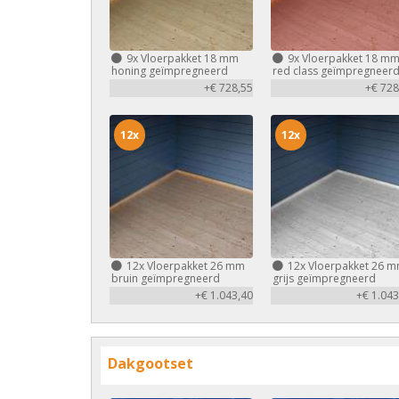
9x
Vloerpakket 18 mm
9x
Vloerpakket 18 m
honing geïmpregneerd
red class geïmpregneer
+€ 728,55
+€ 728
12x
12x
12x
Vloerpakket 26 mm
12x
Vloerpakket 26 
bruin geïmpregneerd
grijs geïmpregneerd
+€ 1.043,40
+€ 1.043
Dakgootset