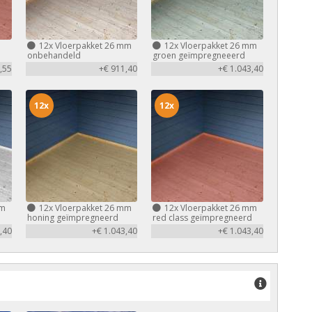
m
12x
Vloerpakket 26 mm
12x
Vloerpakket 26 mm
d
onbehandeld
groen geïmpregneeerd
,55
+€ 911,40
+€ 1.043,40
12x
12x
mm
12x
Vloerpakket 26 mm
12x
Vloerpakket 26 mm
honing geïmpregneerd
red class geïmpregneerd
,40
+€ 1.043,40
+€ 1.043,40