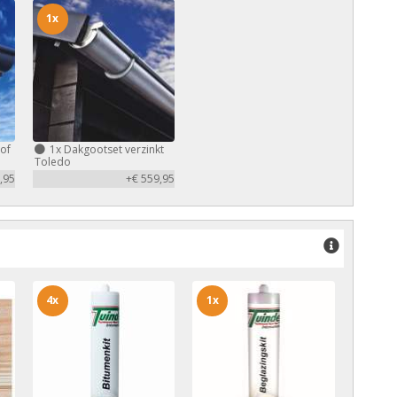
1x
of
1x
Dakgootset verzinkt
Toledo
,95
+€ 559,95
4x
1x