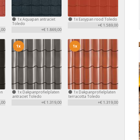
1x
Aquapan antraciet
1x
Easypan rood Toledo
Toledo
+€ 1.589,00
,00
+€ 1.869,00
1x
1x
en
1x
Dakpanprofielplaten
1x
Dakpanprofielplaten
antraciet Toledo
terracotta Toledo
,00
+€ 1.319,00
+€ 1.319,00