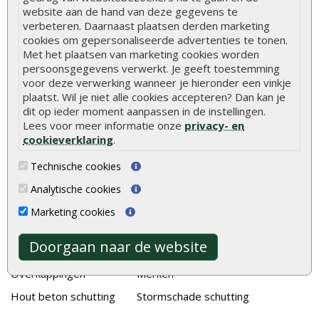
Stijlvolle houtsoorten voor in de tuin
website aan de hand van deze gegevens te
verbeteren. Daarnaast plaatsen derden marketing
Duurzame tuin
cookies om gepersonaliseerde advertenties te tonen.
Welke palen voor een schapenhek
Met het plaatsen van marketing cookies worden
persoonsgegevens verwerkt. Je geeft toestemming
voor deze verwerking wanneer je hieronder een vinkje
Alle populaire categorieën
plaatst. Wil je niet alle cookies accepteren? Dan kan je
dit op ieder moment aanpassen in de instellingen.
Tuinhout
Tuindeuren
Lees voor meer informatie onze
privacy- en
Schutting
Tuinschermen
cookieverklaring
.
Vlonderplanken
Schuttingplanken
Technische cookies
Tuinpalen
Steigerplanken
Analytische cookies
Tuinhekken
Douglas hout
Marketing cookies
Tuinhuizen
Rabatdelen
Doorgaan naar de website
Blokhutten
Aanbiedingen
Overkappingen
Merken
Hout beton schutting
Stormschade schutting