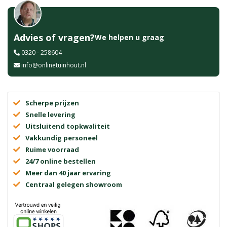
Advies of vragen?
We helpen u graag
0320 - 258604
info@onlinetuinhout.nl
Scherpe prijzen
Snelle levering
Uitsluitend topkwaliteit
Vakkundig personeel
Ruime voorraad
24/7 online bestellen
Meer dan 40 jaar ervaring
Centraal gelegen showroom