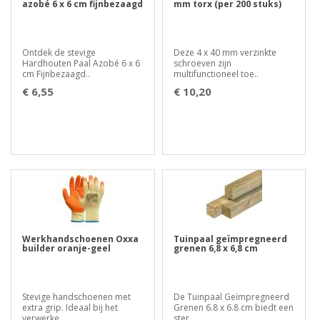
azobé 6 x 6 cm fijnbezaagd
mm torx (per 200 stuks)
Ontdek de stevige
Deze 4 x 40 mm verzinkte
Hardhouten Paal Azobé 6 x 6
schroeven zijn
cm Fijnbezaagd..
multifunctioneel toe..
€ 6,55
€ 10,20
Werkhandschoenen Oxxa
Tuinpaal geïmpregneerd
builder oranje-geel
grenen 6,8 x 6,8 cm
Stevige handschoenen met
De Tuinpaal Geïmpregneerd
extra grip. Ideaal bij het
Grenen 6.8 x 6.8 cm biedt een
verwerke..
ster..