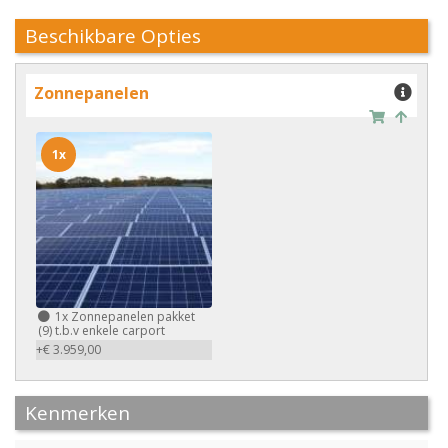
Beschikbare Opties
Zonnepanelen
1x
1x
Zonnepanelen pakket
(9) t.b.v enkele carport
+€ 3.959,00
Kenmerken