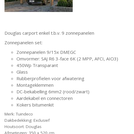
Douglas carport enkel t.b.v. 9 zonnepanelen
Zonnepanelen set:
Zonnepanelen 9/15x DMEGC
Omvormer: SAJ R6 3-face 6K (2 MPP, AFCI, AIO3)
450Wp Transparant
Glass
Rubberprofielen voor afwatering
Montageklemmen
DC-bekabelling 6mm2 (rood/zwart)
Aardekabel en connectoren
Kokers bitumenkit
Merk: Tuindeco
Dakbedekking: Exclusief
Houtsoort: Douglas
Afmetingen: 350 x 520 cm