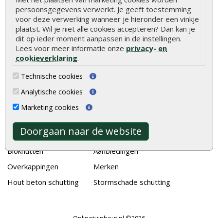
Duurzame tuin
persoonsgegevens verwerkt. Je geeft toestemming
Welke palen voor een schapenhek
voor deze verwerking wanneer je hieronder een vinkje
plaatst. Wil je niet alle cookies accepteren? Dan kan je
dit op ieder moment aanpassen in de instellingen.
Alle populaire categorieën
Lees voor meer informatie onze
privacy- en
Tuinhout
Tuindeuren
cookieverklaring
.
Schutting
Tuinschermen
Technische cookies
Vlonderplanken
Schuttingplanken
Analytische cookies
Tuinpalen
Steigerplanken
Marketing cookies
Tuinhekken
Douglas hout
Doorgaan naar de website
Tuinhuizen
Rabatdelen
Blokhutten
Aanbiedingen
Overkappingen
Merken
Hout beton schutting
Stormschade schutting
Onlinetuinhout.nl ©2026