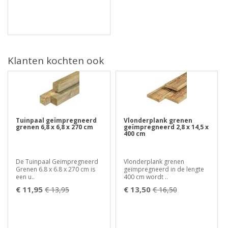
Klanten kochten ook
Tuinpaal geïmpregneerd
Vlonderplank grenen
grenen 6,8 x 6,8 x 270 cm
geïmpregneerd 2,8 x 14,5 x
400 cm
De Tuinpaal Geïmpregneerd
Vlonderplank grenen
Grenen 6.8 x 6.8 x 270 cm is
geïmpregneerd in de lengte
een u..
400 cm wordt ..
€ 11,95
€ 13,50
€ 13,95
€ 16,50