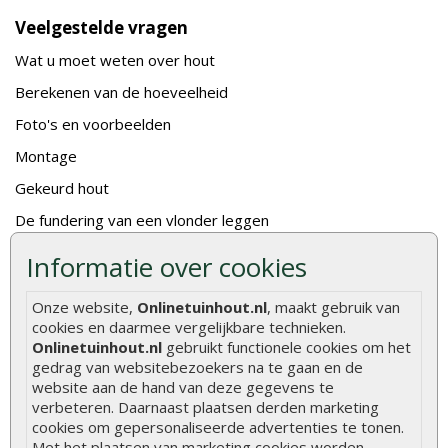
Veelgestelde vragen
Wat u moet weten over hout
Berekenen van de hoeveelheid
Foto's en voorbeelden
Montage
Gekeurd hout
De fundering van een vlonder leggen
Hoe zelf een houten overkapping maken
Informatie over cookies
Hoe zelf een vlonder leggen
Onze website,
Onlinetuinhout.nl
, maakt gebruik van
Hoe betonpaal plaatsen
cookies en daarmee vergelijkbare technieken.
Onlinetuinhout.nl
gebruikt functionele cookies om het
Hoe schutting plaatsen
gedrag van websitebezoekers na te gaan en de
De 9 beste tuinschermen van Onlinetuinhout.nl
website aan de hand van deze gegevens te
verbeteren. Daarnaast plaatsen derden marketing
Stijlvolle houtsoorten voor in de tuin
cookies om gepersonaliseerde advertenties te tonen.
Met het plaatsen van marketing cookies worden